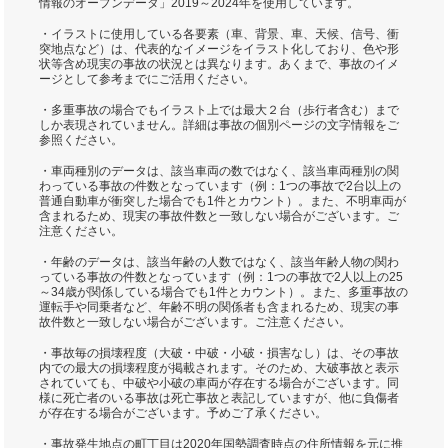
情報のオープンデータ」2019～2024年を使用しています。
・イラストに使用している各要素（車、背景、車、天候、信号、衝
突地点など）は、代表的なイメージをイラスト化しており、色や形
状等含め現実の事故の状況とは異なります。あくまで、事故のイメ
ージとして参考までにご活用ください。
・多重事故の場合でもイラスト上では最大２台（歩行者含む）まで
しか表現されていません。詳細は事故の個別ページの文字情報をご
参照ください。
・車両種別のデータは、該当車両の数ではなく、該当車両種別の関
わっている事故の件数となっています（例：1つの事故で2台以上の
普通自動車が衝突した場合でも1件とカウント）。また、不明車両が
含まれるため、現実の事故件数と一致しない場合がございます。ご
注意ください。
・年齢のデータは、該当年齢の人数ではなく、該当年齢人物の関わ
っている事故の件数となっています（例：1つの事故で2人以上の25
～34歳が関係している場合でも1件とカウント）。また、多重事故の
運転手や同乗者など、年齢不明の関係者も含まれるため、現実の事
故件数と一致しない場合がございます。ご注意ください。
・事故毎の損壊程度（大破・中破・小破・損害なし）は、その事故
内での最大の損壊程度が掲載されます。そのため、大破事故と表示
されていても、中破や小破の車両が存在する場合がございます。同
様に死亡者のいる事故は死亡事故と表記していますが、他に負傷者
が存在する場合がございます。予めご了承ください。
・事故発生地点の町丁目は2020年国勢調査時点の住所情報を元に推