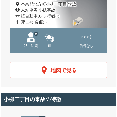
本巣郡北方町小柳二丁目 付近
人対車両 小破事故
軽自動車
歩行者
(1)
(1)
死亡
負傷
(0)
(1)
他
25～34歳
晴
信号なし
地図で見る
小柳二丁目の事故の特徴