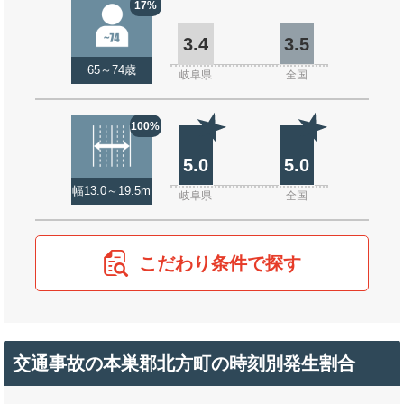
17%
3.4
3.5
65～74歳
岐阜県
全国
100%
5.0
5.0
幅13.0～19.5m
岐阜県
全国
こだわり条件で探す
交通事故の本巣郡北方町の時刻別発生割合