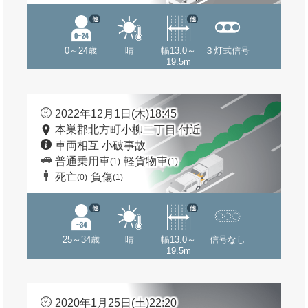
他
他
0～24歳
晴
幅13.0～
３灯式信号
19.5m
2022年12月1日(木)18:45
本巣郡北方町小柳二丁目 付近
車両相互 小破事故
普通乗用車
軽貨物車
(1)
(1)
死亡
負傷
(0)
(1)
他
他
25～34歳
晴
幅13.0～
信号なし
19.5m
2020年1月25日(土)22:20