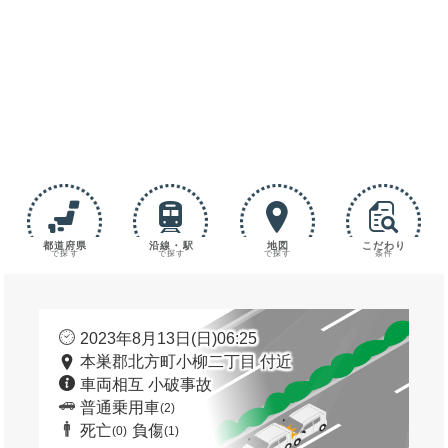
都道府県
沿線・駅
地図
こだわり
で探す
で探す
で探す
条件
2023年8月13日(日)06:25
本巣郡北方町小柳二丁目 付近
車両相互 小破事故
普通乗用車
(2)
死亡
負傷
(0)
(1)