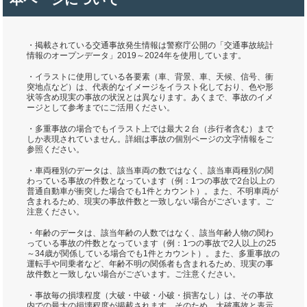
・掲載されている交通事故発生情報は警察庁公開の「交通事故統計
情報のオープンデータ」2019～2024年を使用しています。
・イラストに使用している各要素（車、背景、車、天候、信号、衝
突地点など）は、代表的なイメージをイラスト化しており、色や形
状等含め現実の事故の状況とは異なります。あくまで、事故のイメ
ージとして参考までにご活用ください。
・多重事故の場合でもイラスト上では最大２台（歩行者含む）まで
しか表現されていません。詳細は事故の個別ページの文字情報をご
参照ください。
・車両種別のデータは、該当車両の数ではなく、該当車両種別の関
わっている事故の件数となっています（例：1つの事故で2台以上の
普通自動車が衝突した場合でも1件とカウント）。また、不明車両が
含まれるため、現実の事故件数と一致しない場合がございます。ご
注意ください。
・年齢のデータは、該当年齢の人数ではなく、該当年齢人物の関わ
っている事故の件数となっています（例：1つの事故で2人以上の25
～34歳が関係している場合でも1件とカウント）。また、多重事故の
運転手や同乗者など、年齢不明の関係者も含まれるため、現実の事
故件数と一致しない場合がございます。ご注意ください。
・事故毎の損壊程度（大破・中破・小破・損害なし）は、その事故
内での最大の損壊程度が掲載されます。そのため、大破事故と表示