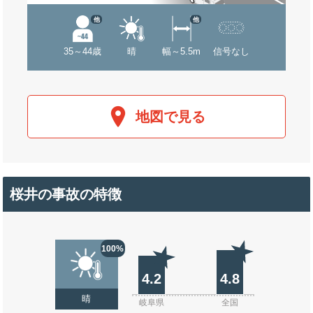
他
他
35～44歳
晴
幅～5.5m
信号なし
地図で見る
桜井の事故の特徴
100%
4.2
4.8
晴
岐阜県
全国