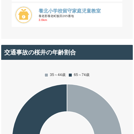
養北小学校留守家庭児童教室
養老郡養老町飯田265番地
3.6km
交通事故の桜井の年齢割合