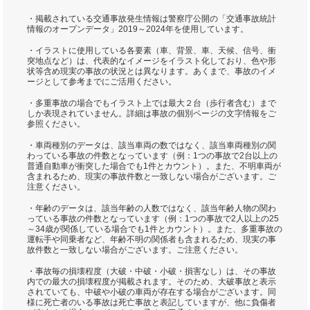
・掲載されている交通事故発生情報は警察庁公開の「交通事故統計
情報のオープンデータ」2019～2024年を使用しています。
・イラストに使用している各要素（車、背景、車、天候、信号、衝
突地点など）は、代表的なイメージをイラスト化しており、色や形
状等含め現実の事故の状況とは異なります。あくまで、事故のイメ
ージとして参考までにご活用ください。
・多重事故の場合でもイラスト上では最大２台（歩行者含む）まで
しか表現されていません。詳細は事故の個別ページの文字情報をご
参照ください。
・車両種別のデータは、該当車両の数ではなく、該当車両種別の関
わっている事故の件数となっています（例：1つの事故で2台以上の
普通自動車が衝突した場合でも1件とカウント）。また、不明車両が
含まれるため、現実の事故件数と一致しない場合がございます。ご
注意ください。
・年齢のデータは、該当年齢の人数ではなく、該当年齢人物の関わ
っている事故の件数となっています（例：1つの事故で2人以上の25
～34歳が関係している場合でも1件とカウント）。また、多重事故の
運転手や同乗者など、年齢不明の関係者も含まれるため、現実の事
故件数と一致しない場合がございます。ご注意ください。
・事故毎の損壊程度（大破・中破・小破・損害なし）は、その事故
内での最大の損壊程度が掲載されます。そのため、大破事故と表示
されていても、中破や小破の車両が存在する場合がございます。同
様に死亡者のいる事故は死亡事故と表記していますが、他に負傷者