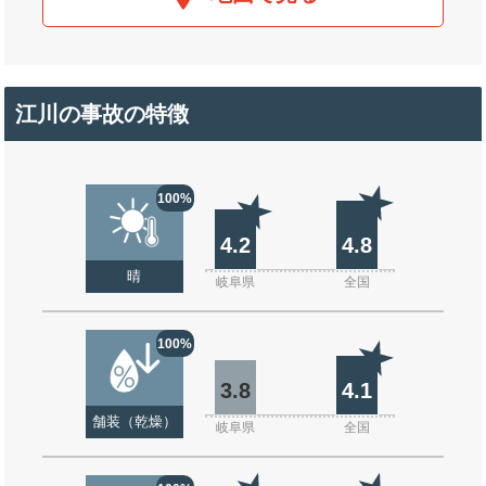
江川の事故の特徴
100%
4.2
4.8
晴
岐阜県
全国
100%
3.8
4.1
舗装（乾燥）
岐阜県
全国