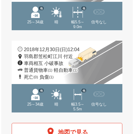
他
他
25～34歳
晴
幅5.5～
信号なし
9.0m
2018年12月30日(日)12:04
羽島郡笠松町江川 付近
車両相互 小破事故
普通貨物車
軽自動車
(1)
(1)
死亡
負傷
(0)
(1)
他
他
25～34歳
晴
幅3.5～
信号なし
5.5m
地図で見る