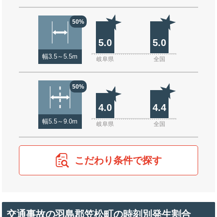
50%
5.0
5.0
幅3.5～5.5m
岐阜県
全国
50%
4.0
4.4
幅5.5～9.0m
岐阜県
全国
こだわり条件で探す
交通事故の羽島郡笠松町の時刻別発生割合