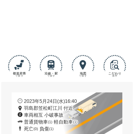
都道府県
沿線・駅
地図
こだわり
で探す
で探す
で探す
条件
2023年5月24日(水)16:40
羽島郡笠松町江川 付近
車両相互 小破事故
普通貨物車
軽自動車
(1)
(1)
死亡
負傷
(0)
(1)