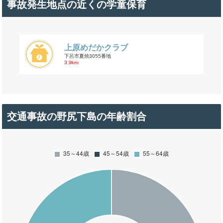
事故発生地点の近くの学童保育
上原めだかクラブ
下呂市夏焼3055番地
3.9km
交通事故の野尻下島の年齢割合