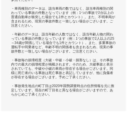
・車両種別のデータは、該当車両の数ではなく、該当車両種別の関
わっている事故の件数となっています（例：1つの事故で2台以上の
普通自動車が衝突した場合でも1件とカウント）。また、不明車両が
含まれるため、現実の事故件数と一致しない場合がございます。ご
注意ください。
・年齢のデータは、該当年齢の人数ではなく、該当年齢人物の関わ
っている事故の件数となっています（例：1つの事故で2人以上の25
～34歳が関係している場合でも1件とカウント）。また、多重事故の
運転手や同乗者など、年齢不明の関係者も含まれるため、現実の事
故件数と一致しない場合がございます。ご注意ください。
・事故毎の損壊程度（大破・中破・小破・損害なし）は、その事故
内での最大の損壊程度が掲載されます。そのため、大破事故と表示
されていても、中破や小破の車両が存在する場合がございます。同
様に死亡者のいる事故は死亡事故と表記していますが、他に負傷者
が存在する場合がございます。予めご了承ください。
・事故発生地点の町丁目は2020年国勢調査時点の住所情報を元に推
定しています。現在の町丁目名と異なる場合がございますので、あ
らかじめご了承ください。