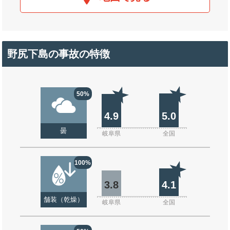
野尻下島の事故の特徴
50%
4.9
5.0
曇
岐阜県
全国
100%
3.8
4.1
舗装（乾燥）
岐阜県
全国