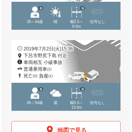
他
他
35～44歳
晴
幅5.5～
信号なし
9.0m
2019年7月2日(火)15:36
下呂市野尻下島 付近
車両相互 小破事故
普通乗用車
(2)
死亡
負傷
(0)
(1)
他
他
45～54歳
曇
幅5.5～
信号なし
13.0m
地図で見る