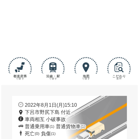
都道府県
沿線・駅
地図
こだわり
で探す
で探す
で探す
条件
2022年8月1日(月)15:10
下呂市野尻下島 付近
車両相互 小破事故
普通乗用車
普通貨物車
(1)
(1)
死亡
負傷
(0)
(1)