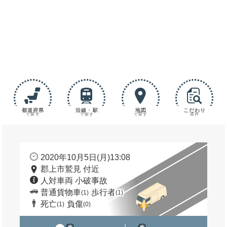
都道府県
沿線・駅
地図
こだわり
で探す
で探す
で探す
条件
2020年10月5日(月)13:08
郡上市鷲見 付近
人対車両 小破事故
普通貨物車
歩行者
(1)
(1)
死亡
負傷
(1)
(0)
他
他