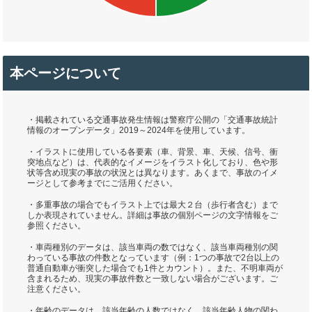
本ページについて
・掲載されている交通事故発生情報は警察庁公開の「交通事故統計
情報のオープンデータ」2019～2024年を使用しています。
・イラストに使用している各要素（車、背景、車、天候、信号、衝
突地点など）は、代表的なイメージをイラスト化しており、色や形
状等含め現実の事故の状況とは異なります。あくまで、事故のイメ
ージとして参考までにご活用ください。
・多重事故の場合でもイラスト上では最大２台（歩行者含む）まで
しか表現されていません。詳細は事故の個別ページの文字情報をご
参照ください。
・車両種別のデータは、該当車両の数ではなく、該当車両種別の関
わっている事故の件数となっています（例：1つの事故で2台以上の
普通自動車が衝突した場合でも1件とカウント）。また、不明車両が
含まれるため、現実の事故件数と一致しない場合がございます。ご
注意ください。
・年齢のデータは、該当年齢の人数ではなく、該当年齢人物の関わ