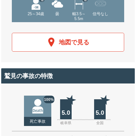
25～34歳
曇
幅3.5～
信号なし
5.5m
地図で見る
鷲見の事故の特徴
100%
5.0
5.0
死亡事故
岐阜県
全国