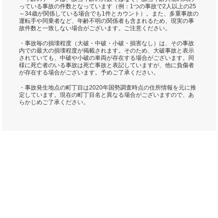
っている事故の件数となっています（例：1つの事故で2人以上の25
～34歳が関係している場合でも1件とカウント）。また、多重事故の
運転手や同乗者など、年齢不明の関係者も含まれるため、現実の事
故件数と一致しない場合がございます。ご注意ください。
・事故毎の損壊程度（大破・中破・小破・損害なし）は、その事故
内での最大の損壊程度が掲載されます。そのため、大破事故と表示
されていても、中破や小破の車両が存在する場合がございます。同
様に死亡者のいる事故は死亡事故と表記していますが、他に負傷者
が存在する場合がございます。予めご了承ください。
・事故発生地点の町丁目は2020年国勢調査時点の住所情報を元に推
定しています。現在の町丁目名と異なる場合がございますので、あ
らかじめご了承ください。