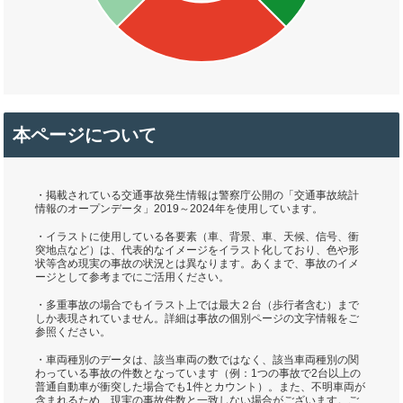
本ページについて
・掲載されている交通事故発生情報は警察庁公開の「交通事故統計
情報のオープンデータ」2019～2024年を使用しています。
・イラストに使用している各要素（車、背景、車、天候、信号、衝
突地点など）は、代表的なイメージをイラスト化しており、色や形
状等含め現実の事故の状況とは異なります。あくまで、事故のイメ
ージとして参考までにご活用ください。
・多重事故の場合でもイラスト上では最大２台（歩行者含む）まで
しか表現されていません。詳細は事故の個別ページの文字情報をご
参照ください。
・車両種別のデータは、該当車両の数ではなく、該当車両種別の関
わっている事故の件数となっています（例：1つの事故で2台以上の
普通自動車が衝突した場合でも1件とカウント）。また、不明車両が
含まれるため、現実の事故件数と一致しない場合がございます。ご