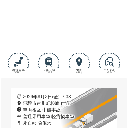
都道府県
沿線・駅
地図
こだわり
で探す
で探す
で探す
条件
2024年8月2日(金)17:33
飛騨市古川町杉崎 付近
車両相互 中破事故
普通乗用車
軽貨物車
(2)
(1)
死亡
負傷
(0)
(2)