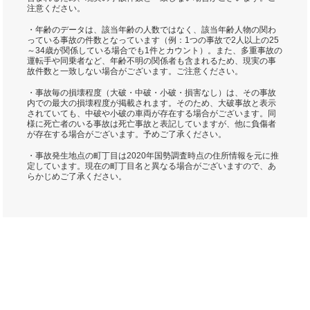
注意ください。
・年齢のデータは、該当年齢の人数ではなく、該当年齢人物の関わ
っている事故の件数となっています（例：1つの事故で2人以上の25
～34歳が関係している場合でも1件とカウント）。また、多重事故の
運転手や同乗者など、年齢不明の関係者も含まれるため、現実の事
故件数と一致しない場合がございます。ご注意ください。
・事故毎の損壊程度（大破・中破・小破・損害なし）は、その事故
内での最大の損壊程度が掲載されます。そのため、大破事故と表示
されていても、中破や小破の車両が存在する場合がございます。同
様に死亡者のいる事故は死亡事故と表記していますが、他に負傷者
が存在する場合がございます。予めご了承ください。
・事故発生地点の町丁目は2020年国勢調査時点の住所情報を元に推
定しています。現在の町丁目名と異なる場合がございますので、あ
らかじめご了承ください。