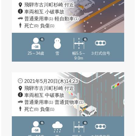
飛騨市古川町杉崎 付近
車両相互 小破事故
普通乗用車
軽自動車
(1)
(1)
死亡
負傷
(0)
(1)
他
他
25～34歳
雪
幅5.5～
３灯式信号
9.0m
2021年5月20日(木)14:23
飛騨市古川町杉崎 付近
車両相互 中破事故
普通乗用車
普通貨物車
(1)
(1)
死亡
負傷
(0)
(1)
他
他