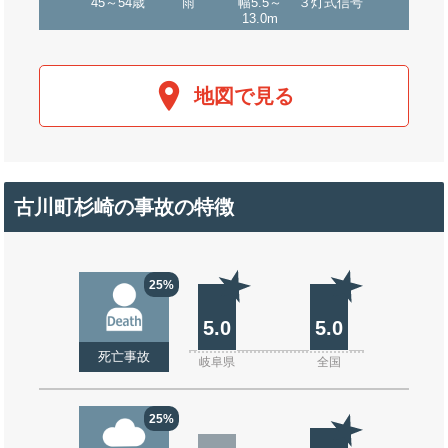
45～54歳
雨
幅5.5～
３灯式信号
13.0m
地図で見る
古川町杉崎の事故の特徴
25%
5.0
5.0
死亡事故
岐阜県
全国
25%