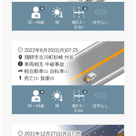
他
他
35～44歳
晴
幅5.5～
信号なし
9.0m
2022年6月20日(月)07:25
飛騨市古川町杉崎 付近
車両相互 中破事故
軽自動車
自転車
(1)
(1)
死亡
負傷
(1)
(0)
他
他
55～64歳
晴
幅5.5～
信号なし
9.0m
2021年12月27日(月)17:35