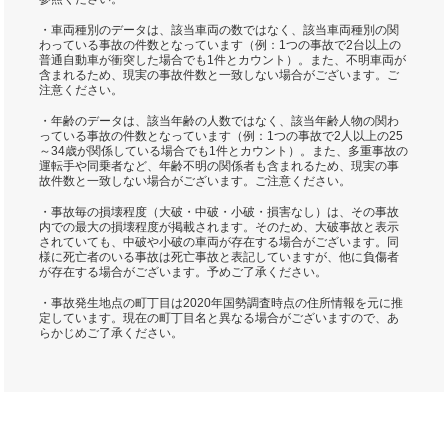
・車両種別のデータは、該当車両の数ではなく、該当車両種別の関
わっている事故の件数となっています（例：1つの事故で2台以上の
普通自動車が衝突した場合でも1件とカウント）。また、不明車両が
含まれるため、現実の事故件数と一致しない場合がございます。ご
注意ください。
・年齢のデータは、該当年齢の人数ではなく、該当年齢人物の関わ
っている事故の件数となっています（例：1つの事故で2人以上の25
～34歳が関係している場合でも1件とカウント）。また、多重事故の
運転手や同乗者など、年齢不明の関係者も含まれるため、現実の事
故件数と一致しない場合がございます。ご注意ください。
・事故毎の損壊程度（大破・中破・小破・損害なし）は、その事故
内での最大の損壊程度が掲載されます。そのため、大破事故と表示
されていても、中破や小破の車両が存在する場合がございます。同
様に死亡者のいる事故は死亡事故と表記していますが、他に負傷者
が存在する場合がございます。予めご了承ください。
・事故発生地点の町丁目は2020年国勢調査時点の住所情報を元に推
定しています。現在の町丁目名と異なる場合がございますので、あ
らかじめご了承ください。