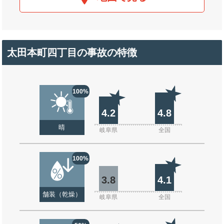
太田本町四丁目の事故の特徴
100%
4.2
4.8
晴
岐阜県
全国
100%
3.8
4.1
舗装（乾燥）
岐阜県
全国