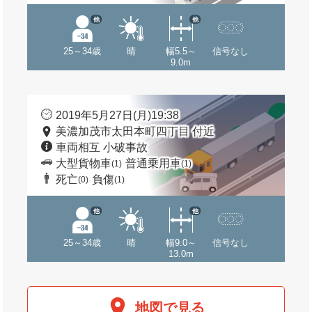
他
他
25～34歳
晴
幅5.5～
信号なし
9.0m
2019年5月27日(月)19:38
美濃加茂市太田本町四丁目 付近
車両相互 小破事故
大型貨物車
普通乗用車
(1)
(1)
死亡
負傷
(0)
(1)
他
他
25～34歳
晴
幅9.0～
信号なし
13.0m
地図で見る