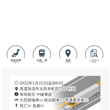
都道府県
沿線・駅
地図
こだわり
で探す
で探す
で探す
条件
2022年1月21日(金)08:43
美濃加茂市太田本町四丁目 付近
車両相互 中破事故
大型貨物車
軽自動車
普通乗用車
(1)
(1)
(1)
死亡
負傷
(0)
(3)