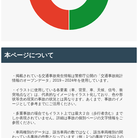
本ページについて
・掲載されている交通事故発生情報は警察庁公開の「交通事故統計
情報のオープンデータ」2019～2024年を使用しています。
・イラストに使用している各要素（車、背景、車、天候、信号、衝
突地点など）は、代表的なイメージをイラスト化しており、色や形
状等含め現実の事故の状況とは異なります。あくまで、事故のイメ
ージとして参考までにご活用ください。
・多重事故の場合でもイラスト上では最大２台（歩行者含む）まで
しか表現されていません。詳細は事故の個別ページの文字情報をご
参照ください。
・車両種別のデータは、該当車両の数ではなく、該当車両種別の関
わっている事故の件数となっています（例：1つの事故で2台以上の