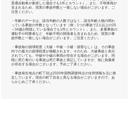
普通自動車が衝突した場合でも1件とカウント）。また、不明車両が
含まれるため、現実の事故件数と一致しない場合がございます。ご
注意ください。
・年齢のデータは、該当年齢の人数ではなく、該当年齢人物の関わ
っている事故の件数となっています（例：1つの事故で2人以上の25
～34歳が関係している場合でも1件とカウント）。また、多重事故の
運転手や同乗者など、年齢不明の関係者も含まれるため、現実の事
故件数と一致しない場合がございます。ご注意ください。
・事故毎の損壊程度（大破・中破・小破・損害なし）は、その事故
内での最大の損壊程度が掲載されます。そのため、大破事故と表示
されていても、中破や小破の車両が存在する場合がございます。同
様に死亡者のいる事故は死亡事故と表記していますが、他に負傷者
が存在する場合がございます。予めご了承ください。
・事故発生地点の町丁目は2020年国勢調査時点の住所情報を元に推
定しています。現在の町丁目名と異なる場合がございますので、あ
らかじめご了承ください。