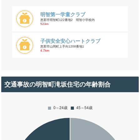
明智第一学童クラブ
恵那市明智町122番地2 明智小学校内
523m
子供安全安心ハートクラブ
恵那市山岡町上手向1208番地1
4.7km
交通事故の明智町滝坂住宅の年齢割合