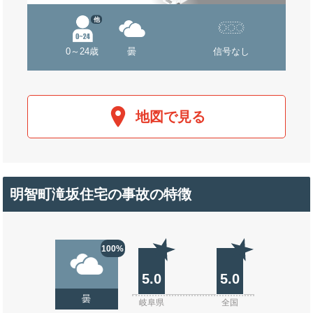
他
0～24歳
曇
信号なし
地図で見る
明智町滝坂住宅の事故の特徴
100%
5.0
5.0
曇
岐阜県
全国