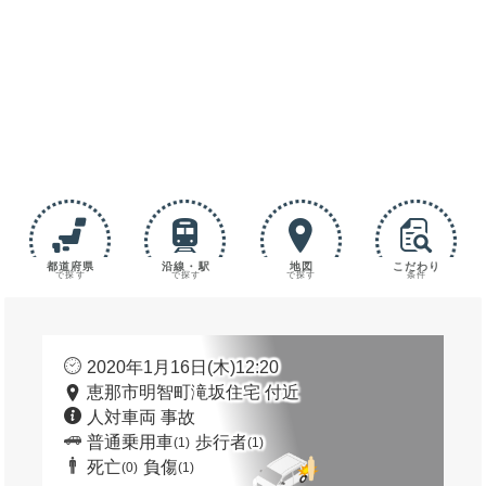
都道府県
沿線・駅
地図
こだわり
で探す
で探す
で探す
条件
2020年1月16日(木)12:20
恵那市明智町滝坂住宅 付近
人対車両 事故
普通乗用車
歩行者
(1)
(1)
死亡
負傷
(0)
(1)