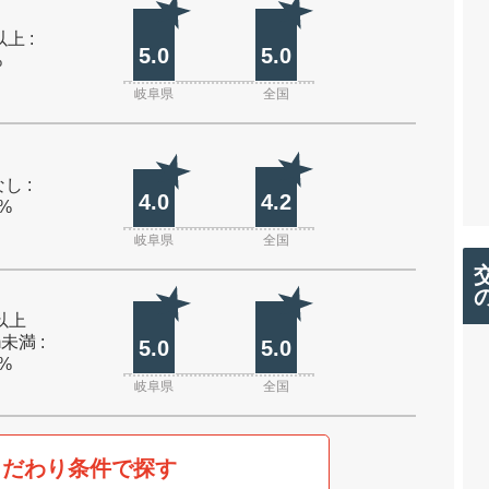
上 :
5.0
5.0
%
岐阜県
全国
し :
4.0
4.2
0%
岐阜県
全国
m以上
m未満 :
5.0
5.0
0%
岐阜県
全国
こだわり条件で探す