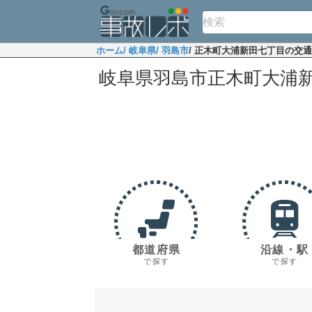
ホーム
/ 岐阜県
/ 羽島市
/ 正木町大浦新田七丁目の交
岐阜県羽島市正木町大浦
都道府県
沿線・駅
で探す
で探す