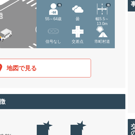
他
他
近
55～64歳
曇
幅5.5～
13.0m
信号なし
交差点
市町村道
地図で見る
徴