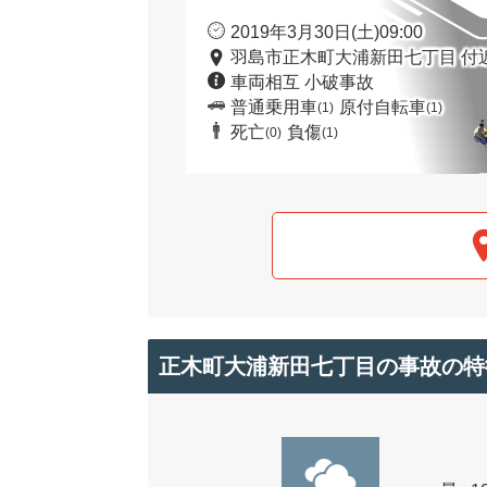
2019年3月30日(土)09:00
羽島市正木町大浦新田七丁目 付
車両相互 小破事故
普通乗用車
原付自転車
(1)
(1)
死亡
負傷
(0)
(1)
正木町大浦新田七丁目の事故の特