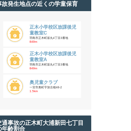
事故発生地点の近くの学童保育
正木小学校区放課後児
童教室C
羽島市正木町坂丸4丁目3番地
849m
正木小学校区放課後児
童教室A
羽島市正木町坂丸4丁目3番地
849m
奥児童クラブ
一宮市奥町字加古穂48-2
1.5km
交通事故の正木町大浦新田七丁目
の年齢割合