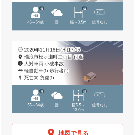
他
他
45～54歳
曇
幅～3.5m
信号なし
2020年11月18日(水)17:15
瑞浪市松ヶ瀬町二丁目 付近
人対車両 小破事故
軽自動車
歩行者
(1)
(1)
死亡
負傷
(0)
(1)
他
他
55～64歳
曇
幅5.5～
信号なし
13.0m
地図で見る