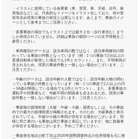
・イラストに使用している各要素（車、背景、車、天候、信号、衝
突地点など）は、代表的なイメージをイラスト化しており、色や形
状等含め現実の事故の状況とは異なります。あくまで、事故のイメ
ージとして参考までにご活用ください。
・多重事故の場合でもイラスト上では最大２台（歩行者含む）まで
しか表現されていません。詳細は事故の個別ページの文字情報をご
参照ください。
・車両種別のデータは、該当車両の数ではなく、該当車両種別の関
わっている事故の件数となっています（例：1つの事故で2台以上の
普通自動車が衝突した場合でも1件とカウント）。また、不明車両が
含まれるため、現実の事故件数と一致しない場合がございます。ご
注意ください。
・年齢のデータは、該当年齢の人数ではなく、該当年齢人物の関わ
っている事故の件数となっています（例：1つの事故で2人以上の25
～34歳が関係している場合でも1件とカウント）。また、多重事故の
運転手や同乗者など、年齢不明の関係者も含まれるため、現実の事
故件数と一致しない場合がございます。ご注意ください。
・事故毎の損壊程度（大破・中破・小破・損害なし）は、その事故
内での最大の損壊程度が掲載されます。そのため、大破事故と表示
されていても、中破や小破の車両が存在する場合がございます。同
様に死亡者のいる事故は死亡事故と表記していますが、他に負傷者
が存在する場合がございます。予めご了承ください。
・事故発生地点の町丁目は2020年国勢調査時点の住所情報を元に推