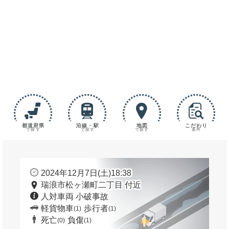
都道府県
沿線・駅
地図
こだわり
で探す
で探す
で探す
条件
2024年12月7日(土)18:38
瑞浪市松ヶ瀬町二丁目 付近
人対車両 小破事故
軽貨物車
歩行者
(1)
(1)
死亡
負傷
(0)
(1)