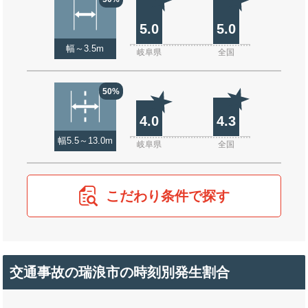
5.0
5.0
幅～3.5m
岐阜県
全国
50%
4.0
4.3
幅5.5～13.0m
岐阜県
全国
こだわり条件で探す
交通事故の瑞浪市の時刻別発生割合