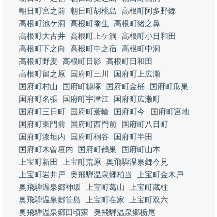
朝日町宮之前
朝日町胡桃島
高根町阿多野郷
高根町池ケ洞
高根町黍生
高根町猪之鼻
高根町大古井
高根町上ケ洞
高根町小日和田
高根町下之向
高根町中之宿
高根町中洞
高根町野麦
高根町日影
高根町日和田
高根町留之原
国府町三川
国府町上広瀬
国府町村山
国府町糠塚
国府町金桶
国府町瓜巣
国府町名張
国府町宇津江
国府町広瀬町
国府町三日町
国府町蓑輪
国府町今
国府町宮地
国府町東門前
国府町西門前
国府町八日町
国府町漆垣内
国府町桐谷
国府町半田
国府町木曽垣内
国府町鶴巣
国府町山本
上宝町新田
上宝町荒原
奥飛騨温泉郷今見
上宝町岩井戸
奥飛騨温泉郷柏当
上宝町金木戸
奥飛騨温泉郷神坂
上宝町葛山
上宝町蔵柱
奥飛騨温泉郷笹島
上宝町在家
上宝町双六
奥飛騨温泉郷田頃家
奥飛騨温泉郷栃尾