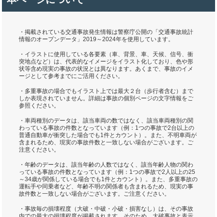
・掲載されている交通事故発生情報は警察庁公開の「交通事故統計
情報のオープンデータ」2019～2024年を使用しています。
・イラストに使用している各要素（車、背景、車、天候、信号、衝
突地点など）は、代表的なイメージをイラスト化しており、色や形
状等含め現実の事故の状況とは異なります。あくまで、事故のイメ
ージとして参考までにご活用ください。
・多重事故の場合でもイラスト上では最大２台（歩行者含む）まで
しか表現されていません。詳細は事故の個別ページの文字情報をご
参照ください。
・車両種別のデータは、該当車両の数ではなく、該当車両種別の関
わっている事故の件数となっています（例：1つの事故で2台以上の
普通自動車が衝突した場合でも1件とカウント）。また、不明車両が
含まれるため、現実の事故件数と一致しない場合がございます。ご
注意ください。
・年齢のデータは、該当年齢の人数ではなく、該当年齢人物の関わ
っている事故の件数となっています（例：1つの事故で2人以上の25
～34歳が関係している場合でも1件とカウント）。また、多重事故の
運転手や同乗者など、年齢不明の関係者も含まれるため、現実の事
故件数と一致しない場合がございます。ご注意ください。
・事故毎の損壊程度（大破・中破・小破・損害なし）は、その事故
内での最大の損壊程度が掲載されます。そのため、大破事故と表示