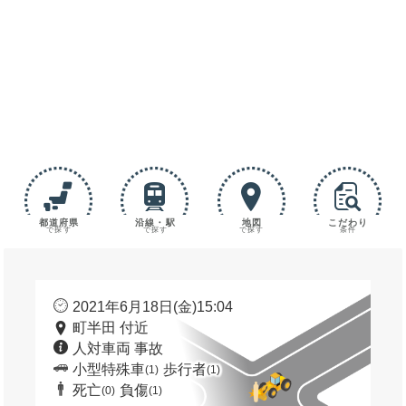
都道府県
沿線・駅
地図
こだわり
で探す
で探す
で探す
条件
2021年6月18日(金)15:04
町半田 付近
人対車両 事故
小型特殊車
歩行者
(1)
(1)
死亡
負傷
(0)
(1)