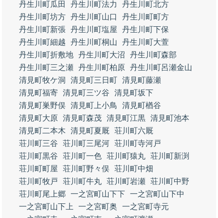
丹生川町瓜田
丹生川町法力
丹生川町北方
丹生川町坊方
丹生川町山口
丹生川町町方
丹生川町新張
丹生川町塩屋
丹生川町下保
丹生川町細越
丹生川町桐山
丹生川町大萱
丹生川町折敷地
丹生川町大沼
丹生川町森部
丹生川町三之瀬
丹生川町柏原
丹生川町呂瀬金山
清見町牧ケ洞
清見町三日町
清見町藤瀬
清見町福寄
清見町三ツ谷
清見町坂下
清見町巣野俣
清見町上小鳥
清見町楢谷
清見町大原
清見町森茂
清見町江黒
清見町池本
清見町二本木
清見町夏厩
荘川町六厩
荘川町三谷
荘川町三尾河
荘川町寺河戸
荘川町黒谷
荘川町一色
荘川町猿丸
荘川町新渕
荘川町町屋
荘川町野々俣
荘川町中畑
荘川町牧戸
荘川町牛丸
荘川町岩瀬
荘川町中野
荘川町尾上郷
一之宮町山下下
一之宮町山下中
一之宮町山下上
一之宮町奥
一之宮町寺元