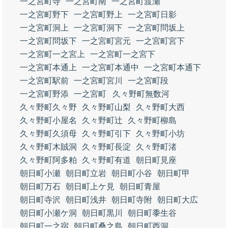
一之宮町寺
一之宮町南
一之宮町渡瀬
一之宮町野下
一之宮町野上
一之宮町日影
一之宮町洞上
一之宮町洞下
一之宮町問坂上
一之宮町問坂下
一之宮町宮元
一之宮町宮下
一之宮町一之宮上
一之宮町一之宮下
一之宮町本通上
一之宮町本通中
一之宮町本通下
一之宮町駅前
一之宮町宮川
一之宮町段
一之宮町野添
一之宮町
久々野町無数河
久々野町久々野
久々野町山梨
久々野町大西
久々野町小屋名
久々野町辻
久々野町柳島
久々野町久須母
久々野町引下
久々野町小坊
久々野町木賊洞
久々野町長淀
久々野町渚
久々野町阿多粕
久々野町有道
朝日町見座
朝日町小瀬
朝日町立岩
朝日町小谷
朝日町甲
朝日町万石
朝日町上ケ見
朝日町青屋
朝日町寺沢
朝日町浅井
朝日町寺附
朝日町大広
朝日町小瀬ケ洞
朝日町黒川
朝日町黍生谷
朝日町一之宿
朝日町桑之島
朝日町西洞