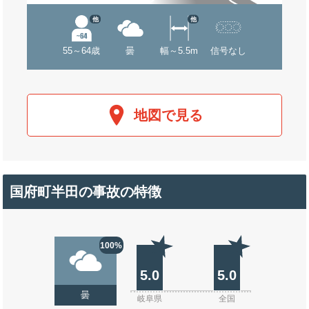
他
他
55～64歳
曇
幅～5.5m
信号なし
地図で見る
国府町半田の事故の特徴
100%
5.0
5.0
曇
岐阜県
全国