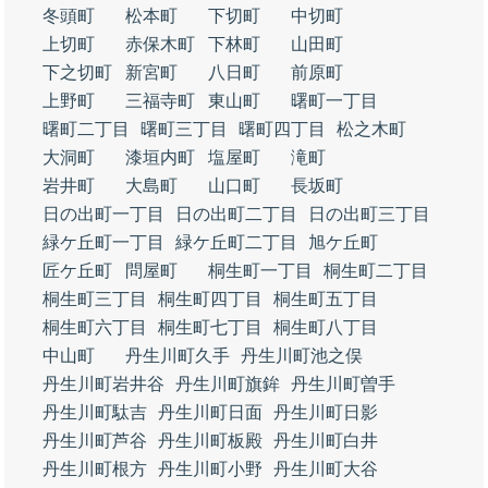
冬頭町
松本町
下切町
中切町
上切町
赤保木町
下林町
山田町
下之切町
新宮町
八日町
前原町
上野町
三福寺町
東山町
曙町一丁目
曙町二丁目
曙町三丁目
曙町四丁目
松之木町
大洞町
漆垣内町
塩屋町
滝町
岩井町
大島町
山口町
長坂町
日の出町一丁目
日の出町二丁目
日の出町三丁目
緑ケ丘町一丁目
緑ケ丘町二丁目
旭ケ丘町
匠ケ丘町
問屋町
桐生町一丁目
桐生町二丁目
桐生町三丁目
桐生町四丁目
桐生町五丁目
桐生町六丁目
桐生町七丁目
桐生町八丁目
中山町
丹生川町久手
丹生川町池之俣
丹生川町岩井谷
丹生川町旗鉾
丹生川町曽手
丹生川町駄吉
丹生川町日面
丹生川町日影
丹生川町芦谷
丹生川町板殿
丹生川町白井
丹生川町根方
丹生川町小野
丹生川町大谷