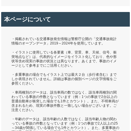
本ページについて
・掲載されている交通事故発生情報は警察庁公開の「交通事故統計
情報のオープンデータ」2019～2024年を使用しています。
・イラストに使用している各要素（車、背景、車、天候、信号、衝
突地点など）は、代表的なイメージをイラスト化しており、色や形
状等含め現実の事故の状況とは異なります。あくまで、事故のイメ
ージとして参考までにご活用ください。
・多重事故の場合でもイラスト上では最大２台（歩行者含む）まで
しか表現されていません。詳細は事故の個別ページの文字情報をご
参照ください。
・車両種別のデータは、該当車両の数ではなく、該当車両種別の関
わっている事故の件数となっています（例：1つの事故で2台以上の
普通自動車が衝突した場合でも1件とカウント）。また、不明車両が
含まれるため、現実の事故件数と一致しない場合がございます。ご
注意ください。
・年齢のデータは、該当年齢の人数ではなく、該当年齢人物の関わ
っている事故の件数となっています（例：1つの事故で2人以上の25
～34歳が関係している場合でも1件とカウント）。また、多重事故の