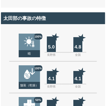
太田部の事故の特徴
100%
5.0
4.8
晴
長野県
全国
100%
4.1
4.1
舗装（乾燥）
長野県
全国
50%