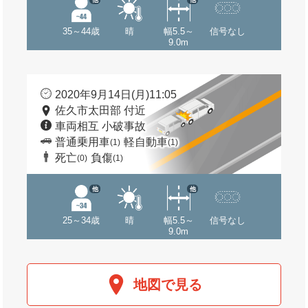
35～44歳
晴
幅5.5～
信号なし
9.0m
2020年9月14日(月)11:05
佐久市太田部 付近
車両相互 小破事故
普通乗用車
軽自動車
(1)
(1)
死亡
負傷
(0)
(1)
他
他
25～34歳
晴
幅5.5～
信号なし
9.0m
地図で見る