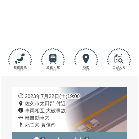
都道府県
沿線・駅
地図
こだわり
で探す
で探す
で探す
条件
2023年7月22日(土)19:00
佐久市太田部 付近
車両相互 大破事故
軽自動車
(2)
死亡
負傷
(0)
(5)
他
他