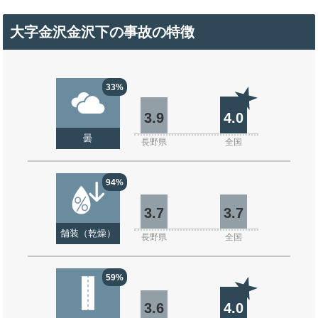
大字金沢金沢下の事故の特徴
33%
3.9
4.0
曇
長野県
全国
94%
3.7
3.7
舗装（乾燥）
長野県
全国
59%
3.6
4.0