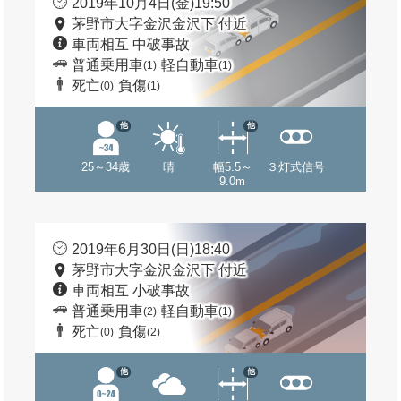
2019年10月4日(金)19:50
茅野市大字金沢金沢下 付近
車両相互 中破事故
普通乗用車
軽自動車
(1)
(1)
死亡
負傷
(0)
(1)
他
他
25～34歳
晴
幅5.5～
３灯式信号
9.0m
2019年6月30日(日)18:40
茅野市大字金沢金沢下 付近
車両相互 小破事故
普通乗用車
軽自動車
(2)
(1)
死亡
負傷
(0)
(2)
他
他