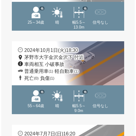
他
他
25～34歳
晴
幅5.5～
信号なし
13.0m
2024年10月1日(火)18:30
茅野市大字金沢金沢下 付近
車両相互 小破事故
普通乗用車
軽自動車
(1)
(1)
死亡
負傷
(0)
(1)
他
他
55～64歳
晴
幅5.5～
信号なし
9.0m
2024年7月7日(日)16:20