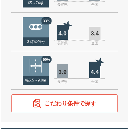
65～74歳
長野県
全国
33%
4.0
3.4
３灯式信号
長野県
全国
50%
3.9
4.4
幅5.5～9.0m
長野県
全国
こだわり条件で探す