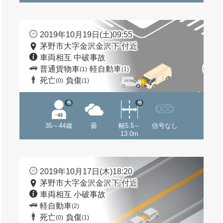
2019年10月19日(土)09:55
茅野市大字金沢金沢下 付近
車両相互 中破事故
普通貨物車
軽自動車
(1)
(1)
死亡
負傷
(0)
(1)
他
他
35～44歳
曇
幅5.5～
信号なし
13.0m
2019年10月17日(木)18:20
茅野市大字金沢金沢下 付近
車両相互 小破事故
軽自動車
(2)
死亡
負傷
(0)
(1)