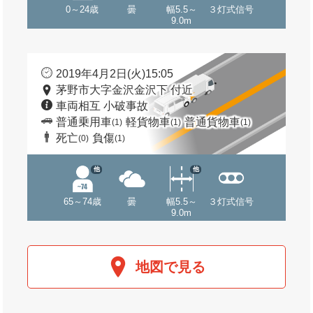
0～24歳
曇
幅5.5～
３灯式信号
9.0m
2019年4月2日(火)15:05
茅野市大字金沢金沢下 付近
車両相互 小破事故
普通乗用車
軽貨物車
普通貨物車
(1)
(1)
(1)
死亡
負傷
(0)
(1)
他
他
65～74歳
曇
幅5.5～
３灯式信号
9.0m
地図で見る