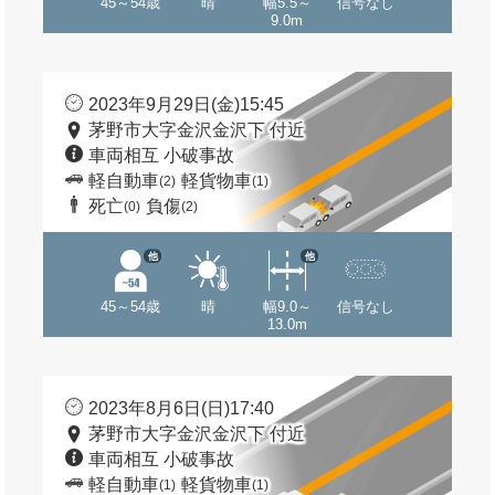
45～54歳
晴
幅5.5～
信号なし
9.0m
2023年9月29日(金)15:45
茅野市大字金沢金沢下 付近
車両相互 小破事故
軽自動車
軽貨物車
(2)
(1)
死亡
負傷
(0)
(2)
他
他
45～54歳
晴
幅9.0～
信号なし
13.0m
2023年8月6日(日)17:40
茅野市大字金沢金沢下 付近
車両相互 小破事故
軽自動車
軽貨物車
(1)
(1)