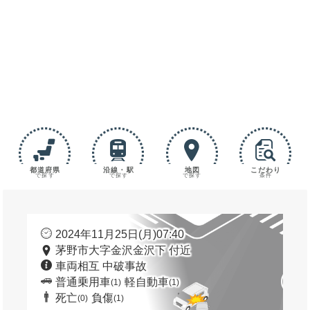
都道府県
沿線・駅
地図
こだわり
で探す
で探す
で探す
条件
2024年11月25日(月)07:40
茅野市大字金沢金沢下 付近
車両相互 中破事故
普通乗用車
軽自動車
(1)
(1)
死亡
負傷
(0)
(1)