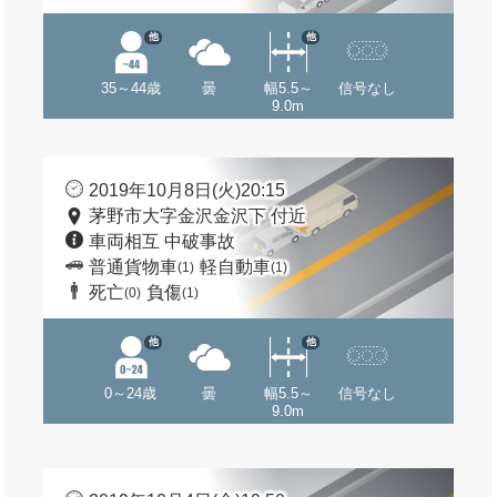
他
他
35～44歳
曇
幅5.5～
信号なし
9.0m
2019年10月8日(火)20:15
茅野市大字金沢金沢下 付近
車両相互 中破事故
普通貨物車
軽自動車
(1)
(1)
死亡
負傷
(0)
(1)
他
他
0～24歳
曇
幅5.5～
信号なし
9.0m