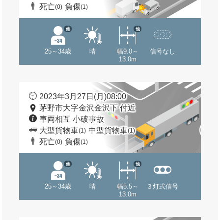
死亡
負傷
(0)
(1)
他
他
25～34歳
晴
幅9.0～
信号なし
13.0m
2023年3月27日(月)08:00
茅野市大字金沢金沢下 付近
車両相互 小破事故
大型貨物車
中型貨物車
(1)
(1)
死亡
負傷
(0)
(1)
他
他
25～34歳
晴
幅5.5～
３灯式信号
13.0m