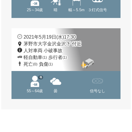
25～34歳
晴
幅～5.5m
３灯式信号
2021年5月19日(水)17:30
茅野市大字金沢金沢下 付近
人対車両 小破事故
軽自動車
歩行者
(1)
(1)
死亡
負傷
(0)
(1)
他
55～64歳
曇
信号なし