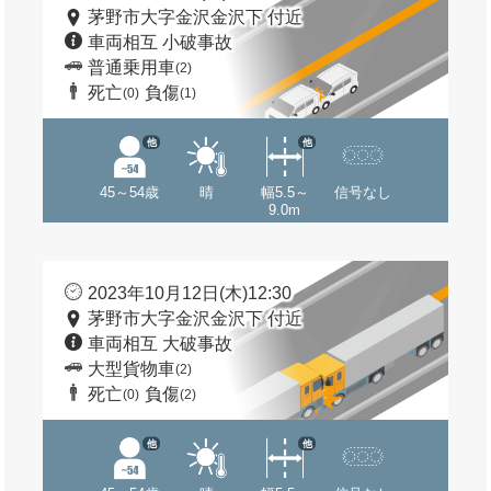
茅野市大字金沢金沢下 付近
車両相互 小破事故
普通乗用車
(2)
死亡
負傷
(0)
(1)
他
他
45～54歳
晴
幅5.5～
信号なし
9.0m
2023年10月12日(木)12:30
茅野市大字金沢金沢下 付近
車両相互 大破事故
大型貨物車
(2)
死亡
負傷
(0)
(2)
他
他