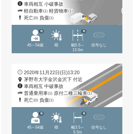
車両相互 小破事故
軽自動車
軽貨物車
(1)
(1)
死亡
負傷
(0)
(1)
他
他
45～54歳
晴
幅5.5～
信号なし
13.0m
2020年11月22日(日)13:20
茅野市大字金沢金沢下 付近
車両相互 中破事故
普通乗用車
原付二種二輪車
(1)
(1)
死亡
負傷
(0)
(1)
他
他
45～54歳
晴
幅3.5～
信号なし
5.5m