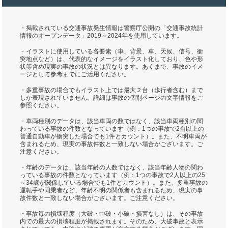
・掲載されている交通事故発生情報は警察庁公開の「交通事故統計
情報のオープンデータ」2019～2024年を使用しています。
・イラストに使用している各要素（車、背景、車、天候、信号、衝
突地点など）は、代表的なイメージをイラスト化しており、色や形
状等含め現実の事故の状況とは異なります。あくまで、事故のイメ
ージとして参考までにご活用ください。
・多重事故の場合でもイラスト上では最大２台（歩行者含む）まで
しか表現されていません。詳細は事故の個別ページの文字情報をご
参照ください。
・車両種別のデータは、該当車両の数ではなく、該当車両種別の関
わっている事故の件数となっています（例：1つの事故で2台以上の
普通自動車が衝突した場合でも1件とカウント）。また、不明車両が
含まれるため、現実の事故件数と一致しない場合がございます。ご
注意ください。
・年齢のデータは、該当年齢の人数ではなく、該当年齢人物の関わ
っている事故の件数となっています（例：1つの事故で2人以上の25
～34歳が関係している場合でも1件とカウント）。また、多重事故の
運転手や同乗者など、年齢不明の関係者も含まれるため、現実の事
故件数と一致しない場合がございます。ご注意ください。
・事故毎の損壊程度（大破・中破・小破・損害なし）は、その事故
内での最大の損壊程度が掲載されます。そのため、大破事故と表示