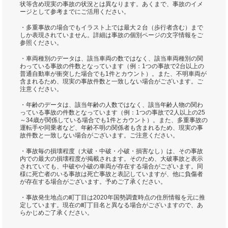
状等含め現実の事故の状況とは異なります。あくまで、事故のイメ
ージとして参考までにご活用ください。
・多重事故の場合でもイラスト上では最大２台（歩行者含む）まで
しか表現されていません。詳細は事故の個別ページの文字情報をご
参照ください。
・車両種別のデータは、該当車両の数ではなく、該当車両種別の関
わっている事故の件数となっています（例：1つの事故で2台以上の
普通自動車が衝突した場合でも1件とカウント）。また、不明車両が
含まれるため、現実の事故件数と一致しない場合がございます。ご
注意ください。
・年齢のデータは、該当年齢の人数ではなく、該当年齢人物の関わ
っている事故の件数となっています（例：1つの事故で2人以上の25
～34歳が関係している場合でも1件とカウント）。また、多重事故の
運転手や同乗者など、年齢不明の関係者も含まれるため、現実の事
故件数と一致しない場合がございます。ご注意ください。
・事故毎の損壊程度（大破・中破・小破・損害なし）は、その事故
内での最大の損壊程度が掲載されます。そのため、大破事故と表示
されていても、中破や小破の車両が存在する場合がございます。同
様に死亡者のいる事故は死亡事故と表記していますが、他に負傷者
が存在する場合がございます。予めご了承ください。
・事故発生地点の町丁目は2020年国勢調査時点の住所情報を元に推
定しています。現在の町丁目名と異なる場合がございますので、あ
らかじめご了承ください。