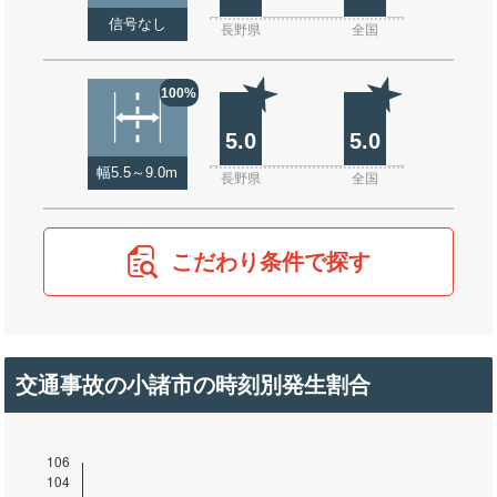
信号なし
長野県
全国
100%
5.0
5.0
幅5.5～9.0m
長野県
全国
こだわり条件で探す
交通事故の小諸市の時刻別発生割合