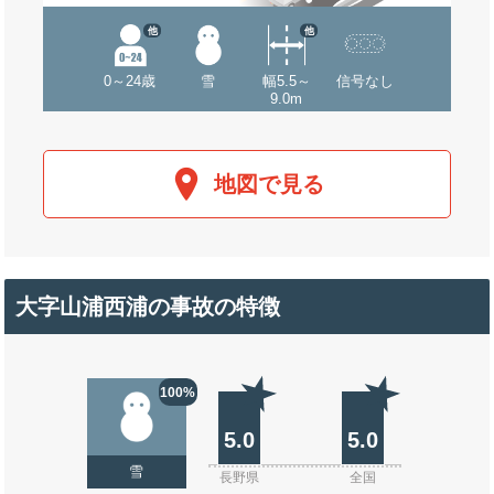
他
他
0～24歳
雪
幅5.5～
信号なし
9.0m
地図で見る
大字山浦西浦の事故の特徴
100%
5.0
5.0
雪
長野県
全国