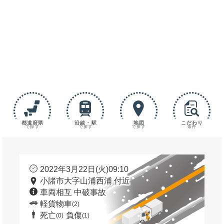
都道府県
沿線・駅
地図
こだわり
で探す
で探す
で探す
条件
2022年3月22日(火)09:10
小諸市大字山浦西浦 付近
車両相互 中破事故
軽貨物車
(2)
死亡
負傷
(0)
(1)