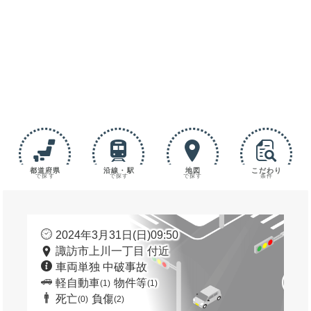
都道府県
沿線・駅
地図
こだわり
で探す
で探す
で探す
条件
2024年3月31日(日)09:50
諏訪市上川一丁目 付近
車両単独 中破事故
軽自動車
物件等
(1)
(1)
死亡
負傷
(0)
(2)