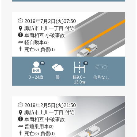
2019年7月2日(火)07:50
諏訪市上川一丁目 付近
車両相互 小破事故
軽自動車
(2)
死亡
負傷
(0)
(1)
他
他
0～24歳
曇
幅9.0～
信号なし
13.0m
2019年2月5日(火)21:50
諏訪市上川一丁目 付近
車両相互 中破事故
普通乗用車
(2)
死亡
負傷
(0)
(1)