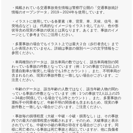
・掲載されている交通事故発生情報は警察庁公開の「交通事故統計
情報のオープンデータ」2019～2024年を使用しています。
・イラストに使用している各要素（車、背景、車、天候、信号、衝
突地点など）は、代表的なイメージをイラスト化しており、色や形
状等含め現実の事故の状況とは異なります。あくまで、事故のイメ
ージとして参考までにご活用ください。
・多重事故の場合でもイラスト上では最大２台（歩行者含む）まで
しか表現されていません。詳細は事故の個別ページの文字情報をご
参照ください。
・車両種別のデータは、該当車両の数ではなく、該当車両種別の関
わっている事故の件数となっています（例：1つの事故で2台以上の
普通自動車が衝突した場合でも1件とカウント）。また、不明車両が
含まれるため、現実の事故件数と一致しない場合がございます。ご
注意ください。
・年齢のデータは、該当年齢の人数ではなく、該当年齢人物の関わ
っている事故の件数となっています（例：1つの事故で2人以上の25
～34歳が関係している場合でも1件とカウント）。また、多重事故の
運転手や同乗者など、年齢不明の関係者も含まれるため、現実の事
故件数と一致しない場合がございます。ご注意ください。
・事故毎の損壊程度（大破・中破・小破・損害なし）は、その事故
内での最大の損壊程度が掲載されます。そのため、大破事故と表示
されていても、中破や小破の車両が存在する場合がございます。同
様に死亡者のいる事故は死亡事故と表記していますが、他に負傷者