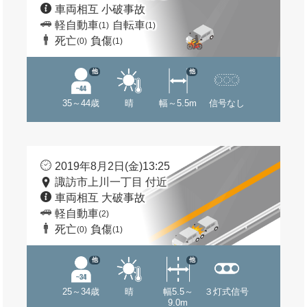
車両相互 小破事故
軽自動車
自転車
(1)
(1)
死亡
負傷
(0)
(1)
他
他
35～44歳
晴
幅～5.5m
信号なし
2019年8月2日(金)13:25
諏訪市上川一丁目 付近
車両相互 大破事故
軽自動車
(2)
死亡
負傷
(0)
(1)
他
他
25～34歳
晴
幅5.5～
３灯式信号
9.0m