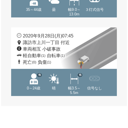
35～44歳
曇
幅9.0～
３灯式信号
13.0m
2020年9月28日(月)07:45
諏訪市上川一丁目 付近
車両相互 小破事故
軽自動車
自転車
(1)
(1)
死亡
負傷
(0)
(1)
他
他
0～24歳
晴
幅3.5～
信号なし
5.5m