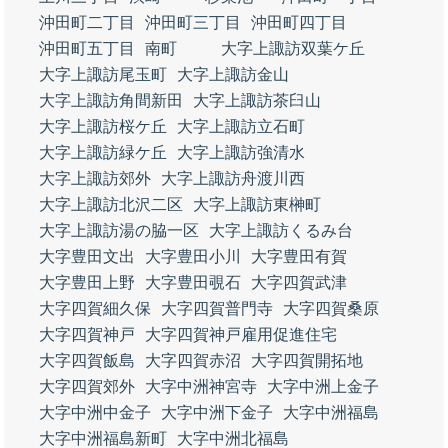
沖田町二丁目
沖田町三丁目
沖田町四丁目
沖田町五丁目
南町
大字上諏訪双葉ケ丘
大字上諏訪尾玉町
大字上諏訪金山
大字上諏訪角間新田
大字上諏訪茶臼山
大字上諏訪桜ケ丘
大字上諏訪立石町
大字上諏訪緑ケ丘
大字上諏訪強清水
大字上諏訪郊外
大字上諏訪舟渡川西
大字上諏訪北沢二区
大字上諏訪東榊町
大字上諏訪湯の脇一区
大字上諏訪くるみ台
大字豊田文出
大字豊田小川
大字豊田有賀
大字豊田上野
大字豊田覗石
大字四賀武津
大字四賀細久保
大字四賀普門寺
大字四賀桑原
大字四賀神戸
大字四賀神戸雇用促進住宅
大字四賀飯島
大字四賀赤沼
大字四賀開拓地
大字四賀郊外
大字中洲神宮寺
大字中洲上金子
大字中洲中金子
大字中洲下金子
大字中洲福島
大字中洲福島新町
大字中洲北福島