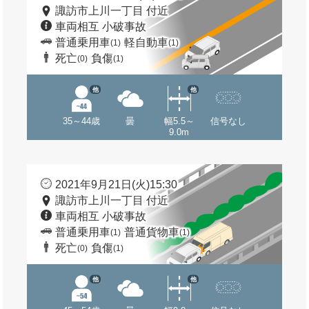
諏訪市上川一丁目 付近
車両相互 小破事故
普通乗用車
軽自動車
(1)
(1)
死亡
負傷
(0)
(1)
他
他
35～44歳
曇
幅5.5～
信号なし
9.0m
2021年9月21日(火)15:30
諏訪市上川一丁目 付近
車両相互 小破事故
普通乗用車
普通貨物車
(1)
(1)
死亡
負傷
(0)
(1)
他
他