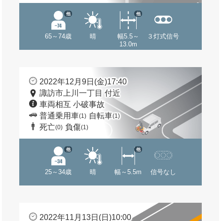
他
他
65～74歳
晴
幅5.5～
３灯式信号
13.0m
2022年12月9日(金)17:40
諏訪市上川一丁目 付近
車両相互 小破事故
普通乗用車
自転車
(1)
(1)
死亡
負傷
(0)
(1)
他
他
25～34歳
晴
幅～5.5m
信号なし
2022年11月13日(日)10:00