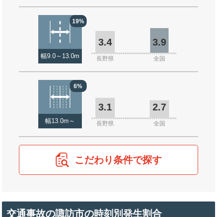
19%
3.4
3.9
幅9.0～13.0m
長野県
全国
6%
3.1
2.7
幅13.0m～
長野県
全国
こだわり条件で探す
交通事故の諏訪市の時刻別発生割合