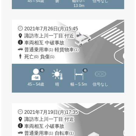
45～54歳
曇
幅9.0～
信号なし
13.0m
2021年7月26日(月)15:45
諏訪市上川一丁目 付近
車両相互 中破事故
普通乗用車
軽貨物車
(1)
(1)
死亡
負傷
(0)
(1)
他
他
45～54歳
晴
幅～5.5m
信号なし
2021年7月19日(月)17:35
諏訪市上川一丁目 付近
車両相互 小破事故
普通乗用車
自転車
(1)
(1)