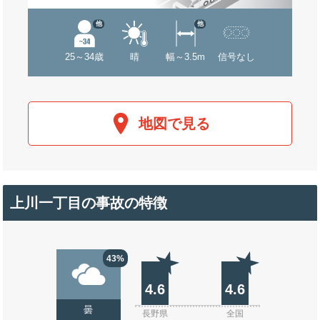
他
他
25～34歳
晴
幅～3.5m
信号なし
地図で見る
上川一丁目の事故の特徴
43%
4.6
4.6
曇
長野県
全国