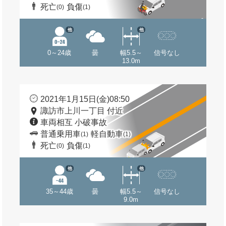
死亡
負傷
(0)
(1)
他
他
0～24歳
曇
幅5.5～
信号なし
13.0m
2021年1月15日(金)08:50
諏訪市上川一丁目 付近
車両相互 小破事故
普通乗用車
軽自動車
(1)
(1)
死亡
負傷
(0)
(1)
他
他
35～44歳
曇
幅5.5～
信号なし
9.0m