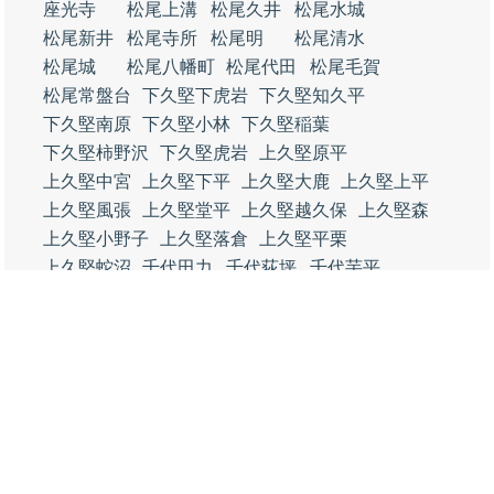
座光寺
松尾上溝
松尾久井
松尾水城
松尾新井
松尾寺所
松尾明
松尾清水
松尾城
松尾八幡町
松尾代田
松尾毛賀
松尾常盤台
下久堅下虎岩
下久堅知久平
下久堅南原
下久堅小林
下久堅稲葉
下久堅柿野沢
下久堅虎岩
上久堅原平
上久堅中宮
上久堅下平
上久堅大鹿
上久堅上平
上久堅風張
上久堅堂平
上久堅越久保
上久堅森
上久堅小野子
上久堅落倉
上久堅平栗
上久堅蛇沼
千代田力
千代荻坪
千代芋平
千代野池
千代米川
千代法全寺
千代山中
千代大郡
千代米峰
千代毛呂窪
千代八ノ倉
千代下村
龍江
竜丘駄科
竜丘長野原
竜丘時又
竜丘桐林
竜丘上川路
竜丘嶋
川路二区
川路三区
川路四区
川路五区
川路六区
川路七区
川路八区
三穂伊豆木
三穂立石
三穂下瀬
山本東平
山本大明神