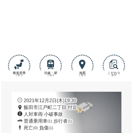
都道府県
沿線・駅
地図
こだわり
で探す
で探す
で探す
条件
2021年12月2日(木)19:30
飯田市江戸町二丁目 付近
人対車両 小破事故
普通乗用車
歩行者
(1)
(1)
死亡
負傷
(0)
(1)