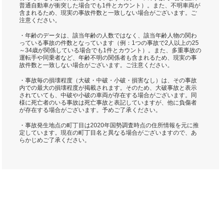
普通自動車が衝突した場合でも1件とカウント）。また、不明車両が
含まれるため、現実の事故件数と一致しない場合がございます。ご
注意ください。
・年齢のデータは、該当年齢の人数ではなく、該当年齢人物の関わ
っている事故の件数となっています（例：1つの事故で2人以上の25
～34歳が関係している場合でも1件とカウント）。また、多重事故の
運転手や同乗者など、年齢不明の関係者も含まれるため、現実の事
故件数と一致しない場合がございます。ご注意ください。
・事故毎の損壊程度（大破・中破・小破・損害なし）は、その事故
内での最大の損壊程度が掲載されます。そのため、大破事故と表示
されていても、中破や小破の車両が存在する場合がございます。同
様に死亡者のいる事故は死亡事故と表記していますが、他に負傷者
が存在する場合がございます。予めご了承ください。
・事故発生地点の町丁目は2020年国勢調査時点の住所情報を元に推
定しています。現在の町丁目名と異なる場合がございますので、あ
らかじめご了承ください。