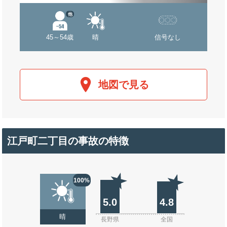
他
45～54歳
晴
信号なし
地図で見る
江戸町二丁目の事故の特徴
100%
5.0
4.8
晴
長野県
全国