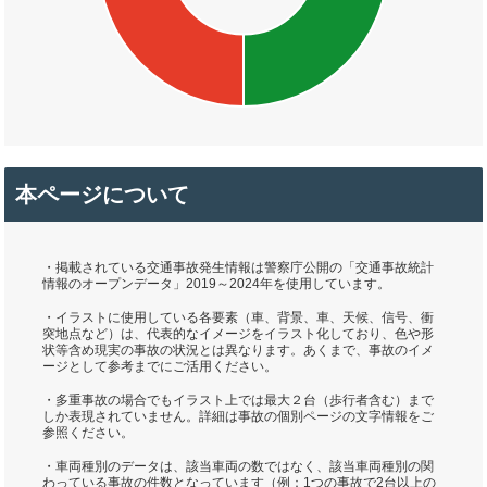
本ページについて
・掲載されている交通事故発生情報は警察庁公開の「交通事故統計
情報のオープンデータ」2019～2024年を使用しています。
・イラストに使用している各要素（車、背景、車、天候、信号、衝
突地点など）は、代表的なイメージをイラスト化しており、色や形
状等含め現実の事故の状況とは異なります。あくまで、事故のイメ
ージとして参考までにご活用ください。
・多重事故の場合でもイラスト上では最大２台（歩行者含む）まで
しか表現されていません。詳細は事故の個別ページの文字情報をご
参照ください。
・車両種別のデータは、該当車両の数ではなく、該当車両種別の関
わっている事故の件数となっています（例：1つの事故で2台以上の