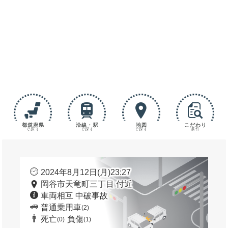
都道府県
沿線・駅
地図
こだわり
で探す
で探す
で探す
条件
2024年8月12日(月)23:27
岡谷市天竜町三丁目 付近
車両相互 中破事故
普通乗用車
(2)
死亡
負傷
(0)
(1)