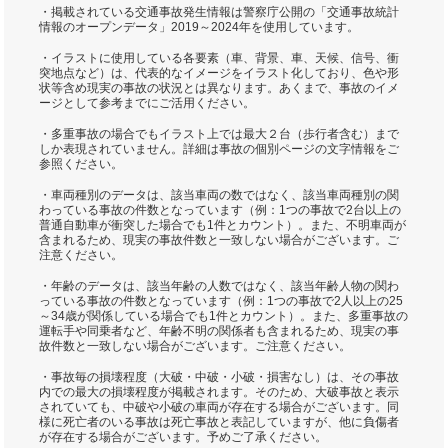
・掲載されている交通事故発生情報は警察庁公開の「交通事故統計
情報のオープンデータ」2019～2024年を使用しています。
・イラストに使用している各要素（車、背景、車、天候、信号、衝
突地点など）は、代表的なイメージをイラスト化しており、色や形
状等含め現実の事故の状況とは異なります。あくまで、事故のイメ
ージとして参考までにご活用ください。
・多重事故の場合でもイラスト上では最大２台（歩行者含む）まで
しか表現されていません。詳細は事故の個別ページの文字情報をご
参照ください。
・車両種別のデータは、該当車両の数ではなく、該当車両種別の関
わっている事故の件数となっています（例：1つの事故で2台以上の
普通自動車が衝突した場合でも1件とカウント）。また、不明車両が
含まれるため、現実の事故件数と一致しない場合がございます。ご
注意ください。
・年齢のデータは、該当年齢の人数ではなく、該当年齢人物の関わ
っている事故の件数となっています（例：1つの事故で2人以上の25
～34歳が関係している場合でも1件とカウント）。また、多重事故の
運転手や同乗者など、年齢不明の関係者も含まれるため、現実の事
故件数と一致しない場合がございます。ご注意ください。
・事故毎の損壊程度（大破・中破・小破・損害なし）は、その事故
内での最大の損壊程度が掲載されます。そのため、大破事故と表示
されていても、中破や小破の車両が存在する場合がございます。同
様に死亡者のいる事故は死亡事故と表記していますが、他に負傷者
が存在する場合がございます。予めご了承ください。