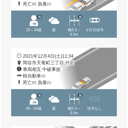
死亡
負傷
(0)
(1)
他
他
25～34歳
曇
幅5.5～
３灯式信号
9.0m
2021年12月4日(土)11:34
岡谷市天竜町三丁目 付近
車両相互 中破事故
軽自動車
(2)
死亡
負傷
(0)
(1)
他
他
45～54歳
曇
幅5.5～
信号なし
9.0m