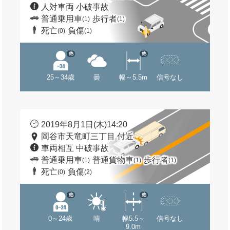
人対車両 小破事故
普通乗用車
歩行者
(1)
(1)
死亡
負傷
(0)
(1)
他
他
25～34歳
曇
幅～5.5m
信号なし
2019年8月1日(木)14:20
岡谷市天竜町三丁目 付近
車両相互 中破事故
普通乗用車
普通貨物車
歩行者
(1)
(1)
(1)
死亡
負傷
(0)
(2)
他
他
0～24歳
晴
幅5.5～
信号なし
9.0m