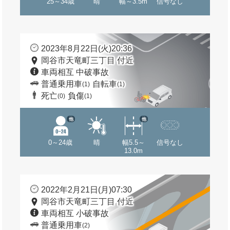
25～34歳
晴
幅～3.5m
信号なし
2023年8月22日(火)20:36
岡谷市天竜町三丁目 付近
車両相互 中破事故
普通乗用車
自転車
(1)
(1)
死亡
負傷
(0)
(1)
他
他
0～24歳
晴
幅5.5～
信号なし
13.0m
2022年2月21日(月)07:30
岡谷市天竜町三丁目 付近
車両相互 小破事故
普通乗用車
(2)