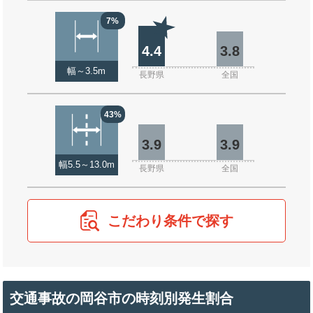
7%
4.4
3.8
幅～3.5m
長野県
全国
43%
3.9
3.9
幅5.5～13.0m
長野県
全国
こだわり条件で探す
交通事故の岡谷市の時刻別発生割合