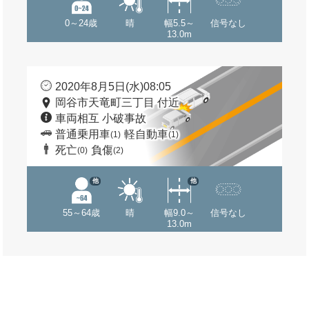
0～24歳
晴
幅5.5～
信号なし
13.0m
2020年8月5日(水)08:05
岡谷市天竜町三丁目 付近
車両相互 小破事故
普通乗用車
軽自動車
(1)
(1)
死亡
負傷
(0)
(2)
他
他
55～64歳
晴
幅9.0～
信号なし
13.0m