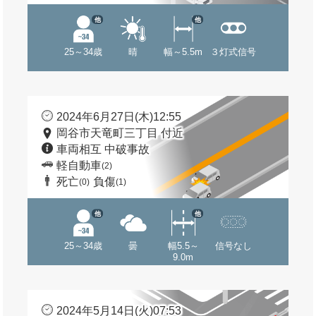
他
他
25～34歳
晴
幅～5.5m
３灯式信号
2024年6月27日(木)12:55
岡谷市天竜町三丁目 付近
車両相互 中破事故
軽自動車
(2)
死亡
負傷
(0)
(1)
他
他
25～34歳
曇
幅5.5～
信号なし
9.0m
2024年5月14日(火)07:53