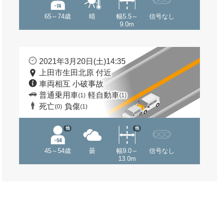
65～74歳
晴
幅5.5～
信号なし
9.0m
2021年3月20日(土)14:35
上田市生田北原 付近
車両相互 小破事故
普通乗用車
軽自動車
(1)
(1)
死亡
負傷
(0)
(1)
他
他
45～54歳
曇
幅9.0～
信号なし
13.0m