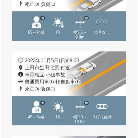
死亡
負傷
(0)
(1)
他
他
65～74歳
晴
幅5.5～
信号なし
9.0m
2023年11月5日(日)08:00
上田市生田北原 付近
車両相互 小破事故
普通乗用車
軽自動車
(1)
(1)
死亡
負傷
(0)
(1)
他
他
45～54歳
晴
幅9.0～
３灯式信号
13.0m