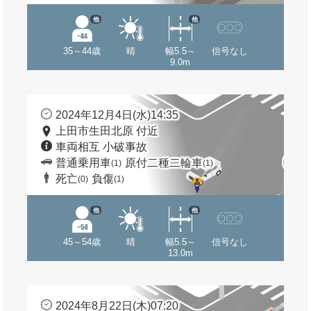
他
他
35～44歳
晴
幅5.5～
信号なし
9.0m
2024年12月4日(水)14:35
上田市生田北原 付近
車両相互 小破事故
普通乗用車
原付二種二輪車
(1)
(1)
死亡
負傷
(0)
(1)
他
他
45～54歳
晴
幅5.5～
信号なし
13.0m
2024年8月22日(木)07:20