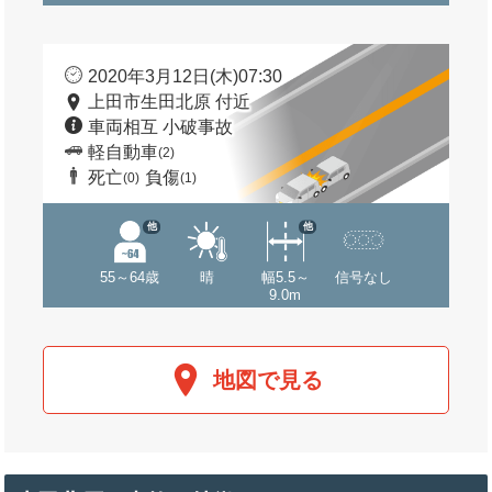
2020年3月12日(木)07:30
上田市生田北原 付近
車両相互 小破事故
軽自動車
(2)
死亡
負傷
(0)
(1)
他
他
55～64歳
晴
幅5.5～
信号なし
9.0m
地図で見る