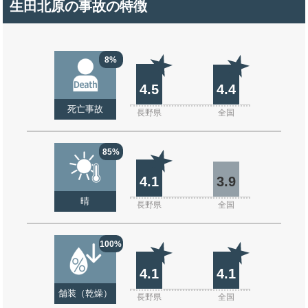
生田北原の事故の特徴
8%
4.5
4.4
死亡事故
長野県
全国
85%
4.1
3.9
晴
長野県
全国
100%
4.1
4.1
舗装（乾燥）
長野県
全国