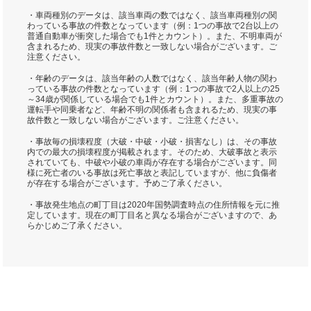
・車両種別のデータは、該当車両の数ではなく、該当車両種別の関
わっている事故の件数となっています（例：1つの事故で2台以上の
普通自動車が衝突した場合でも1件とカウント）。また、不明車両が
含まれるため、現実の事故件数と一致しない場合がございます。ご
注意ください。
・年齢のデータは、該当年齢の人数ではなく、該当年齢人物の関わ
っている事故の件数となっています（例：1つの事故で2人以上の25
～34歳が関係している場合でも1件とカウント）。また、多重事故の
運転手や同乗者など、年齢不明の関係者も含まれるため、現実の事
故件数と一致しない場合がございます。ご注意ください。
・事故毎の損壊程度（大破・中破・小破・損害なし）は、その事故
内での最大の損壊程度が掲載されます。そのため、大破事故と表示
されていても、中破や小破の車両が存在する場合がございます。同
様に死亡者のいる事故は死亡事故と表記していますが、他に負傷者
が存在する場合がございます。予めご了承ください。
・事故発生地点の町丁目は2020年国勢調査時点の住所情報を元に推
定しています。現在の町丁目名と異なる場合がございますので、あ
らかじめご了承ください。