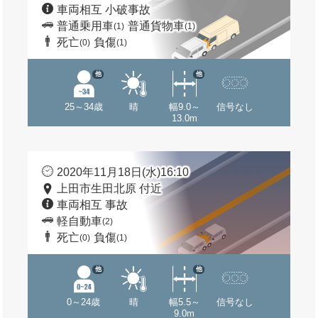
車両相互 小破事故
普通乗用車
普通貨物車
(1)
(1)
死亡
負傷
(0)
(1)
他
他
25～34歳
晴
幅9.0～
信号なし
13.0m
2020年11月18日(水)16:10
上田市生田北原 付近
車両相互 事故
軽自動車
(2)
死亡
負傷
(0)
(1)
他
他
0～24歳
晴
幅5.5～
信号なし
9.0m