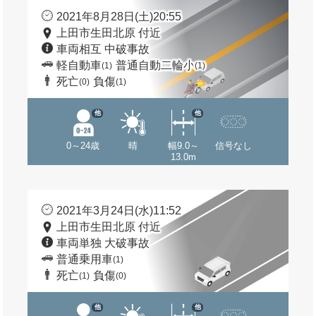
2021年8月28日(土)20:55
上田市生田北原 付近
車両相互 中破事故
軽自動車
普通自動二輪小
(1)
(1)
死亡
負傷
(0)
(1)
他
他
0～24歳
晴
幅9.0～
信号なし
13.0m
2021年3月24日(水)11:52
上田市生田北原 付近
車両単独 大破事故
普通乗用車
(1)
死亡
負傷
(1)
(0)
他
他