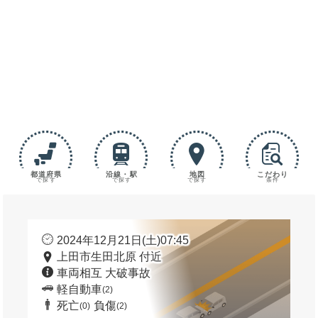
都道府県
沿線・駅
地図
こだわり
で探す
で探す
で探す
条件
2024年12月21日(土)07:45
上田市生田北原 付近
車両相互 大破事故
軽自動車
(2)
死亡
負傷
(0)
(2)