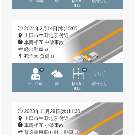
25～34歳
晴
幅5.5～
信号なし
9.0m
2024年2月14日(水)15:05
上田市生田北原 付近
車両相互 中破事故
軽自動車
(2)
死亡
負傷
(0)
(1)
他
他
0～24歳
曇
幅5.5～
信号なし
9.0m
2023年11月29日(水)11:30
上田市生田北原 付近
車両相互 小破事故
普通乗用車
軽自動車
(1)
(1)