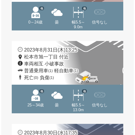
他
他
0～24歳
曇
幅5.5～
信号なし
9.0m
2023年8月31日(木)13:25
松本市旭一丁目 付近
車両相互 小破事故
普通乗用車
軽自動車
(1)
(1)
死亡
負傷
(0)
(1)
他
他
25～34歳
曇
幅5.5～
信号なし
13.0m
2023年8月30日(水)17:35