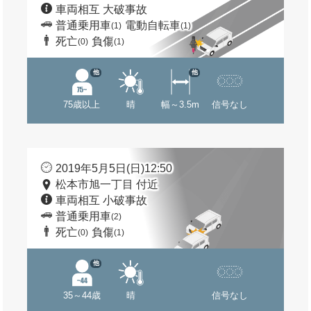
車両相互 大破事故
普通乗用車
電動自転車
(1)
(1)
死亡
負傷
(0)
(1)
他
他
75歳以上
晴
幅～3.5m
信号なし
2019年5月5日(日)12:50
松本市旭一丁目 付近
車両相互 小破事故
普通乗用車
(2)
死亡
負傷
(0)
(1)
他
35～44歳
晴
信号なし