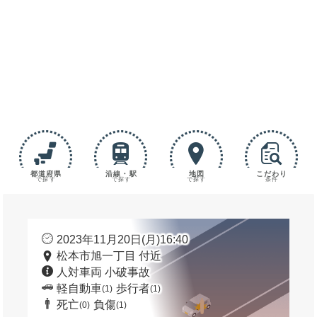
都道府県
沿線・駅
地図
こだわり
で探す
で探す
で探す
条件
2023年11月20日(月)16:40
松本市旭一丁目 付近
人対車両 小破事故
軽自動車
歩行者
(1)
(1)
死亡
負傷
(0)
(1)