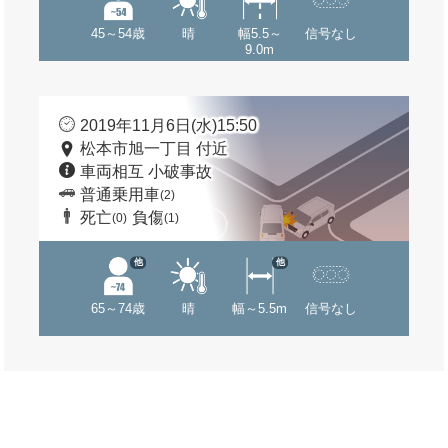
45～54歳
晴
幅5.5～
信号なし
9.0m
2019年11月6日(水)15:50
松本市旭一丁目 付近
車両相互 小破事故
普通乗用車
(2)
死亡
負傷
(0)
(1)
他
他
65～74歳
晴
幅～5.5m
信号なし