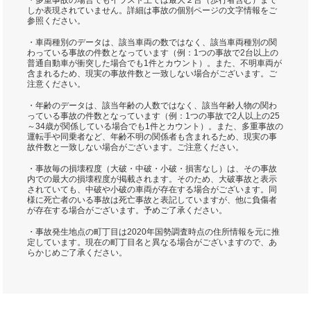
・多重事故の場合でもイラスト上では最大２台（歩行者含む）まで
しか表現されていません。詳細は事故の個別ページの文字情報をご
参照ください。
・車両種別のデータは、該当車両の数ではなく、該当車両種別の関
わっている事故の件数となっています（例：1つの事故で2台以上の
普通自動車が衝突した場合でも1件とカウント）。また、不明車両が
含まれるため、現実の事故件数と一致しない場合がございます。ご
注意ください。
・年齢のデータは、該当年齢の人数ではなく、該当年齢人物の関わ
っている事故の件数となっています（例：1つの事故で2人以上の25
～34歳が関係している場合でも1件とカウント）。また、多重事故の
運転手や同乗者など、年齢不明の関係者も含まれるため、現実の事
故件数と一致しない場合がございます。ご注意ください。
・事故毎の損壊程度（大破・中破・小破・損害なし）は、その事故
内での最大の損壊程度が掲載されます。そのため、大破事故と表示
されていても、中破や小破の車両が存在する場合がございます。同
様に死亡者のいる事故は死亡事故と表記していますが、他に負傷者
が存在する場合がございます。予めご了承ください。
・事故発生地点の町丁目は2020年国勢調査時点の住所情報を元に推
定しています。現在の町丁目名と異なる場合がございますので、あ
らかじめご了承ください。