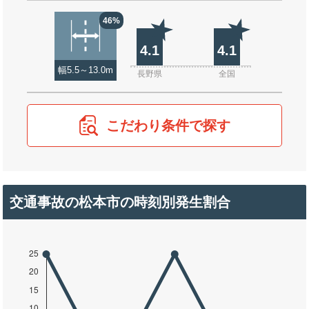
46%
4.1
4.1
幅5.5～13.0m
長野県
全国
こだわり条件で探す
交通事故の松本市の時刻別発生割合