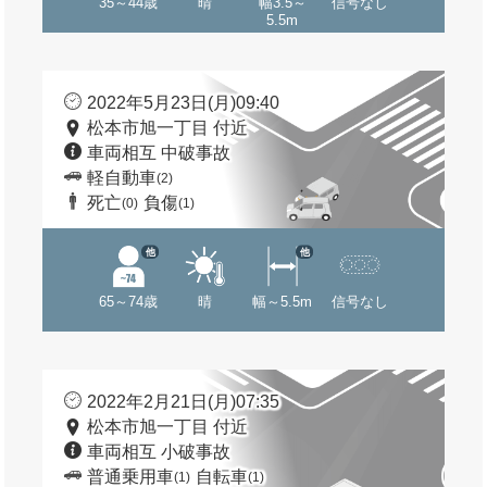
35～44歳
晴
幅3.5～
信号なし
5.5m
2022年5月23日(月)09:40
松本市旭一丁目 付近
車両相互 中破事故
軽自動車
(2)
死亡
負傷
(0)
(1)
他
他
65～74歳
晴
幅～5.5m
信号なし
2022年2月21日(月)07:35
松本市旭一丁目 付近
車両相互 小破事故
普通乗用車
自転車
(1)
(1)