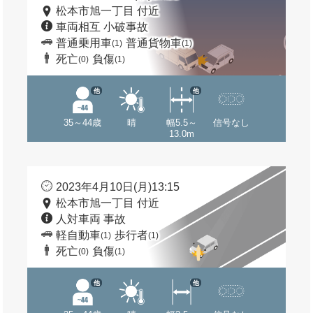
松本市旭一丁目 付近
車両相互 小破事故
普通乗用車
普通貨物車
(1)
(1)
死亡
負傷
(0)
(1)
他
他
35～44歳
晴
幅5.5～
信号なし
13.0m
2023年4月10日(月)13:15
松本市旭一丁目 付近
人対車両 事故
軽自動車
歩行者
(1)
(1)
死亡
負傷
(0)
(1)
他
他