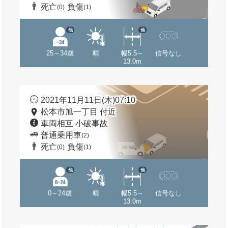
死亡
負傷
(0)
(1)
他
他
25～34歳
晴
幅5.5～
信号なし
13.0m
2021年11月11日(木)07:10
松本市旭一丁目 付近
車両相互 小破事故
普通乗用車
(2)
死亡
負傷
(0)
(1)
他
他
0～24歳
晴
幅5.5～
信号なし
13.0m