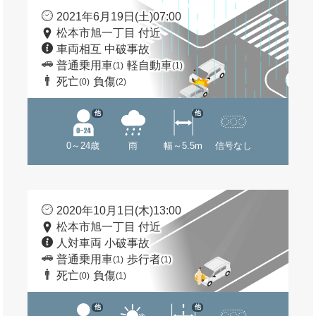
2021年6月19日(土)07:00
松本市旭一丁目 付近
車両相互 中破事故
普通乗用車
軽自動車
(1)
(1)
死亡
負傷
(0)
(2)
他
他
0～24歳
雨
幅～5.5m
信号なし
2020年10月1日(木)13:00
松本市旭一丁目 付近
人対車両 小破事故
普通乗用車
歩行者
(1)
(1)
死亡
負傷
(0)
(1)
他
他