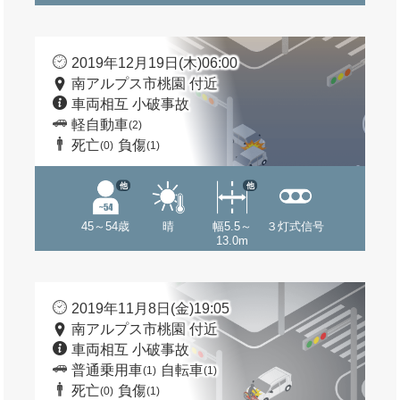
2019年12月19日(木)06:00
南アルプス市桃園 付近
車両相互 小破事故
軽自動車
(2)
死亡
負傷
(0)
(1)
他
他
45～54歳
晴
幅5.5～
３灯式信号
13.0m
2019年11月8日(金)19:05
南アルプス市桃園 付近
車両相互 小破事故
普通乗用車
自転車
(1)
(1)
死亡
負傷
(0)
(1)