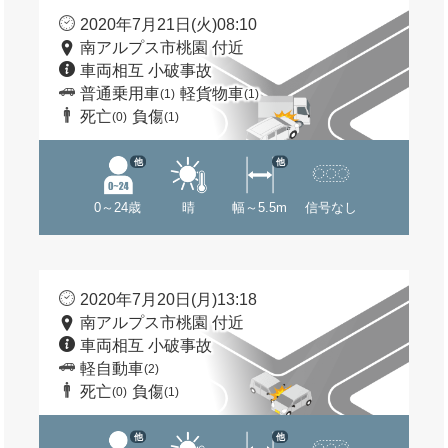
2020年7月21日(火)08:10
南アルプス市桃園 付近
車両相互 小破事故
普通乗用車
軽貨物車
(1)
(1)
死亡
負傷
(0)
(1)
他
他
0～24歳
晴
幅～5.5m
信号なし
2020年7月20日(月)13:18
南アルプス市桃園 付近
車両相互 小破事故
軽自動車
(2)
死亡
負傷
(0)
(1)
他
他