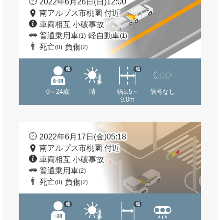
2022年6月26日(日)12:00
南アルプス市桃園 付近
車両相互 小破事故
普通乗用車
軽自動車
(1)
(1)
死亡
負傷
(0)
(2)
他
他
0～24歳
晴
幅5.5～
信号なし
9.0m
2022年6月17日(金)05:18
南アルプス市桃園 付近
車両相互 小破事故
普通乗用車
(2)
死亡
負傷
(0)
(2)
他
他