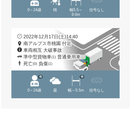
0～24歳
晴
幅5.5～
信号なし
9.0m
2022年12月17日(土)14:40
南アルプス市桃園 付近
車両相互 大破事故
準中型貨物車
普通乗用車
(1)
(1)
死亡
負傷
(0)
(1)
他
他
0～24歳
曇
幅～5.5m
信号なし