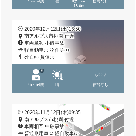
45～54歳
曇
幅5.5～
信号なし
13.0m
2020年12月12日(土)16:50
南アルプス市桃園 付近
車両単独 小破事故
軽自動車
物件等
(1)
(1)
死亡
負傷
(0)
(1)
他
45～54歳
晴
信号なし
2020年11月12日(木)09:35
南アルプス市桃園 付近
車両相互 中破事故
普通乗用車
軽自動車
(1)
(1)