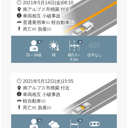
2021年5月14日(金)08:10
南アルプス市桃園 付近
車両相互 小破事故
普通乗用車
軽自動車
(1)
(1)
死亡
負傷
(0)
(1)
他
他
25～34歳
晴
幅5.5～
信号なし
9.0m
2021年5月12日(水)15:55
南アルプス市桃園 付近
車両相互 小破事故
軽自動車
(2)
死亡
負傷
(0)
(1)
他
他