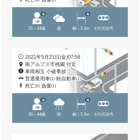
(0)
(2)
他
他
25～34歳
曇
幅～5.5m
３灯式信号
2021年5月21日(金)07:58
南アルプス市桃園 付近
車両相互 小破事故
普通乗用車
軽自動車
(1)
(1)
死亡
負傷
(0)
(1)
他
他
35～44歳
雨
幅～5.5m
３灯式信号