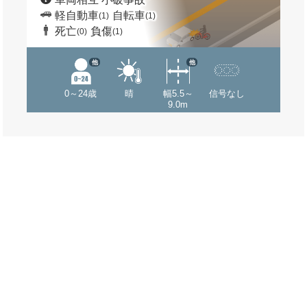
軽自動車
自転車
(1)
(1)
死亡
負傷
(0)
(1)
他
他
0～24歳
晴
幅5.5～
信号なし
9.0m