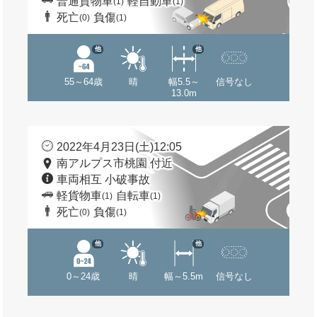
普通貨物車
軽自動車
(1)
(1)
死亡
負傷
(0)
(1)
他
他
55～64歳
晴
幅5.5～
信号なし
13.0m
2022年4月23日(土)12:05
南アルプス市桃園 付近
車両相互 小破事故
軽貨物車
自転車
(1)
(1)
死亡
負傷
(0)
(1)
他
他
0～24歳
晴
幅～5.5m
信号なし