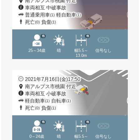
南アルプス市桃園 付近
車両相互 中破事故
普通乗用車
軽自動車
(1)
(1)
死亡
負傷
(0)
(1)
他
他
25～34歳
晴
幅5.5～
信号なし
13.0m
2021年7月16日(金)17:50
南アルプス市桃園 付近
車両相互 小破事故
軽自動車
自転車
(1)
(1)
死亡
負傷
(0)
(1)
他
他
0～24歳
晴
幅5.5～
信号なし