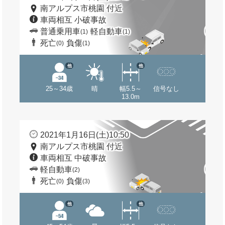
南アルプス市桃園 付近
車両相互 小破事故
普通乗用車
軽自動車
(1)
(1)
死亡
負傷
(0)
(1)
他
他
25～34歳
晴
幅5.5～
信号なし
13.0m
2021年1月16日(土)10:50
南アルプス市桃園 付近
車両相互 中破事故
軽自動車
(2)
死亡
負傷
(0)
(3)
他
他