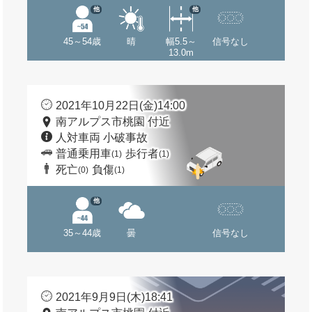
他
他
45～54歳
晴
幅5.5～
信号なし
13.0m
2021年10月22日(金)14:00
南アルプス市桃園 付近
人対車両 小破事故
普通乗用車
歩行者
(1)
(1)
死亡
負傷
(0)
(1)
他
35～44歳
曇
信号なし
2021年9月9日(木)18:41