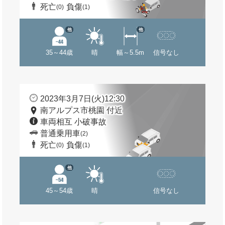
死亡
負傷
(0)
(1)
他
他
35～44歳
晴
幅～5.5m
信号なし
2023年3月7日(火)12:30
南アルプス市桃園 付近
車両相互 小破事故
普通乗用車
(2)
死亡
負傷
(0)
(1)
他
45～54歳
晴
信号なし