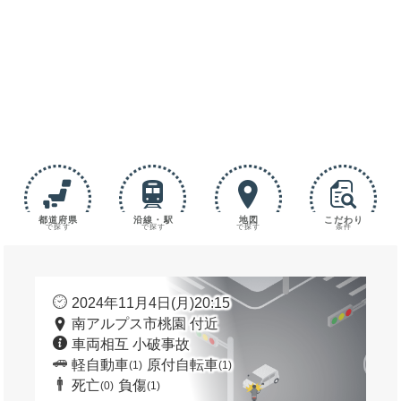
都道府県
沿線・駅
地図
こだわり
で探す
で探す
で探す
条件
2024年11月4日(月)20:15
南アルプス市桃園 付近
車両相互 小破事故
軽自動車
原付自転車
(1)
(1)
死亡
負傷
(0)
(1)