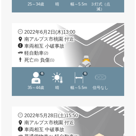
25～34歳
晴
幅～5.5m
３灯式（点
滅）
2022年6月2日(木)13:00
南アルプス市桃園 付近
車両相互 小破事故
軽自動車
(2)
死亡
負傷
(0)
(1)
他
他
35～44歳
晴
幅～5.5m
信号なし
2022年5月28日(土)15:50
南アルプス市桃園 付近
車両相互 中破事故