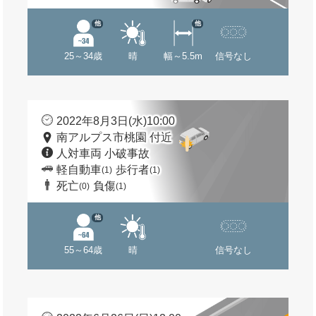
他
他
25～34歳
晴
幅～5.5m
信号なし
2022年8月3日(水)10:00
南アルプス市桃園 付近
人対車両 小破事故
軽自動車
歩行者
(1)
(1)
死亡
負傷
(0)
(1)
他
55～64歳
晴
信号なし