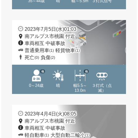
35～44歳
晴
幅～5.5m
３灯式信号
2023年7月5日(水)01:03
南アルプス市桃園 付近
車両相互 中破事故
普通乗用車
軽貨物車
(1)
(1)
死亡
負傷
(0)
(2)
他
他
0～24歳
晴
幅5.5～
３灯式（点
13.0m
滅）
2023年4月4日(火)08:05
南アルプス市桃園 付近
車両相互 中破事故
軽自動車
大型自動二輪小
(1)
(1)