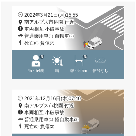
2022年3月21日(月)15:55
南アルプス市桃園 付近
車両相互 小破事故
普通乗用車
自転車
(1)
(2)
死亡
負傷
(0)
(2)
他
他
45～54歳
晴
幅～5.5m
信号なし
2021年12月16日(木)07:40
南アルプス市桃園 付近
車両相互 小破事故
普通乗用車
軽自動車
(1)
(2)
死亡
負傷
(0)
(2)