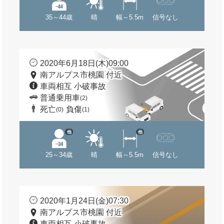
35～44歳
晴
幅～5.5m
信号なし
2020年6月18日(木)09:00
南アルプス市桃園 付近
車両相互 小破事故
普通乗用車
(2)
死亡
負傷
(0)
(1)
他
他
25～34歳
晴
幅～5.5m
信号なし
2020年1月24日(金)07:30
南アルプス市桃園 付近
車両相互 小破事故