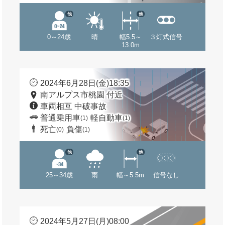
他
他
0～24歳
晴
幅5.5～
３灯式信号
13.0m
2024年6月28日(金)18:35
南アルプス市桃園 付近
車両相互 中破事故
普通乗用車
軽自動車
(1)
(1)
死亡
負傷
(0)
(1)
他
他
25～34歳
雨
幅～5.5m
信号なし
2024年5月27日(月)08:00