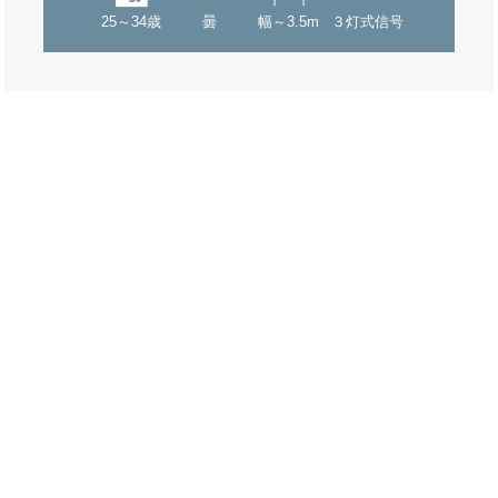
25～34歳
曇
幅～3.5m
３灯式信号