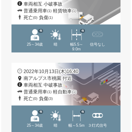
車両相互 小破事故
普通乗用車
軽貨物車
(1)
(1)
死亡
負傷
(0)
(1)
他
他
25～34歳
晴
幅5.5～
信号なし
9.0m
2022年10月13日(木)16:40
南アルプス市桃園 付近
車両相互 中破事故
普通乗用車
軽自動車
(1)
(1)
死亡
負傷
(0)
(3)
他
他
25～34歳
晴
幅～5.5m
３灯式信号