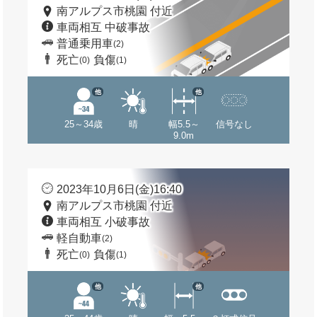
南アルプス市桃園 付近
車両相互 中破事故
普通乗用車
(2)
死亡
負傷
(0)
(1)
他
他
25～34歳
晴
幅5.5～
信号なし
9.0m
2023年10月6日(金)16:40
南アルプス市桃園 付近
車両相互 小破事故
軽自動車
(2)
死亡
負傷
(0)
(1)
他
他