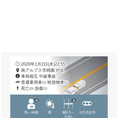
2020年1月2日(木)22:55
南アルプス市桃園 付近
車両相互 中破事故
普通乗用車
軽貨物車
(1)
(1)
死亡
負傷
(0)
(1)
他
他
35～44歳
晴
幅5.5～
３灯式信号
9.0m