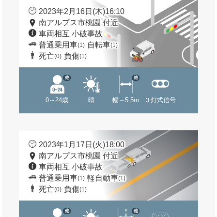
2023年2月16日(木)16:10
南アルプス市桃園 付近
車両相互 小破事故
普通乗用車
自転車
(1)
(1)
死亡
負傷
(0)
(1)
他
他
0～24歳
晴
幅～5.5m
３灯式信号
2023年1月17日(火)18:00
南アルプス市桃園 付近
車両相互 小破事故
普通乗用車
軽自動車
(1)
(1)
死亡
負傷
(0)
(1)
他
他