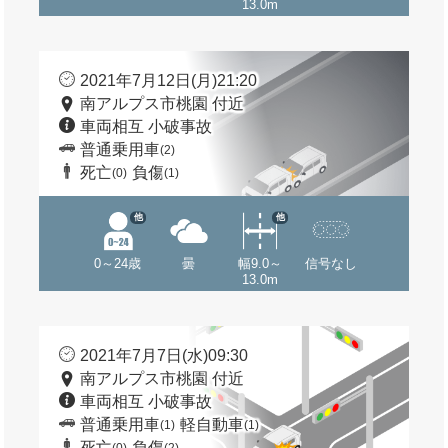
13.0m
2021年7月12日(月)21:20
南アルプス市桃園 付近
車両相互 小破事故
普通乗用車
(2)
死亡
負傷
(0)
(1)
他
他
0～24歳
曇
幅9.0～
信号なし
13.0m
2021年7月7日(水)09:30
南アルプス市桃園 付近
車両相互 小破事故
普通乗用車
軽自動車
(1)
(1)
死亡
負傷