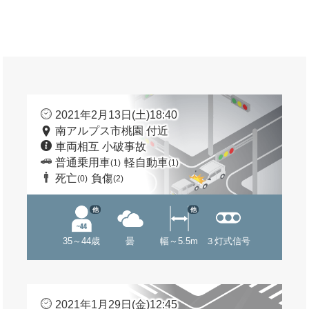
2021年2月13日(土)18:40
南アルプス市桃園 付近
車両相互 小破事故
普通乗用車
軽自動車
(1)
(1)
死亡
負傷
(0)
(2)
他
他
35～44歳
曇
幅～5.5m
３灯式信号
2021年1月29日(金)12:45