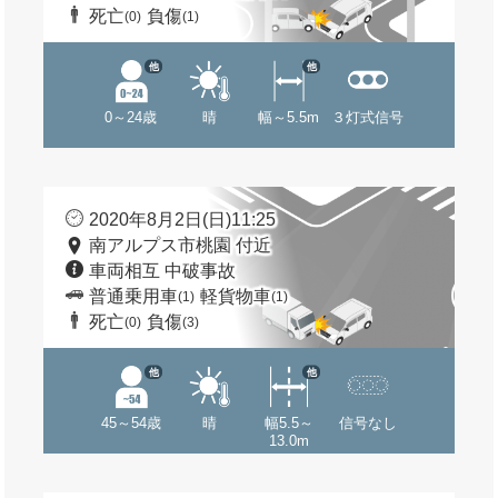
死亡
負傷
(0)
(1)
他
他
0～24歳
晴
幅～5.5m
３灯式信号
2020年8月2日(日)11:25
南アルプス市桃園 付近
車両相互 中破事故
普通乗用車
軽貨物車
(1)
(1)
死亡
負傷
(0)
(3)
他
他
45～54歳
晴
幅5.5～
信号なし
13.0m