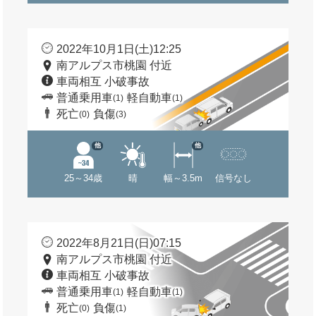
2022年10月1日(土)12:25
南アルプス市桃園 付近
車両相互 小破事故
普通乗用車
軽自動車
(1)
(1)
死亡
負傷
(0)
(3)
他
他
25～34歳
晴
幅～3.5m
信号なし
2022年8月21日(日)07:15
南アルプス市桃園 付近
車両相互 小破事故
普通乗用車
軽自動車
(1)
(1)
死亡
負傷
(0)
(1)