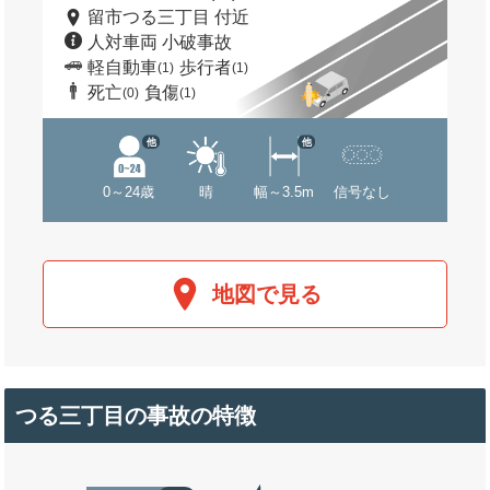
留市つる三丁目 付近
人対車両 小破事故
軽自動車
歩行者
(1)
(1)
死亡
負傷
(0)
(1)
他
他
0～24歳
晴
幅～3.5m
信号なし
地図で見る
つる三丁目の事故の特徴