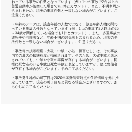
わっている事故の件数となっています（例：1つの事故で2台以上の
普通自動車が衝突した場合でも1件とカウント）。また、不明車両が
含まれるため、現実の事故件数と一致しない場合がございます。ご
注意ください。
・年齢のデータは、該当年齢の人数ではなく、該当年齢人物の関わ
っている事故の件数となっています（例：1つの事故で2人以上の25
～34歳が関係している場合でも1件とカウント）。また、多重事故の
運転手や同乗者など、年齢不明の関係者も含まれるため、現実の事
故件数と一致しない場合がございます。ご注意ください。
・事故毎の損壊程度（大破・中破・小破・損害なし）は、その事故
内での最大の損壊程度が掲載されます。そのため、大破事故と表示
されていても、中破や小破の車両が存在する場合がございます。同
様に死亡者のいる事故は死亡事故と表記していますが、他に負傷者
が存在する場合がございます。予めご了承ください。
・事故発生地点の町丁目は2020年国勢調査時点の住所情報を元に推
定しています。現在の町丁目名と異なる場合がございますので、あ
らかじめご了承ください。