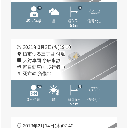
他
他
45～54歳
曇
幅3.5～
信号なし
5.5m
2021年3月2日(火)19:10
留市つる三丁目 付近
人対車両 小破事故
軽自動車
歩行者
(1)
(1)
死亡
負傷
(0)
(1)
他
他
0～24歳
晴
幅3.5～
信号なし
5.5m
2019年2月14日(木)07:40