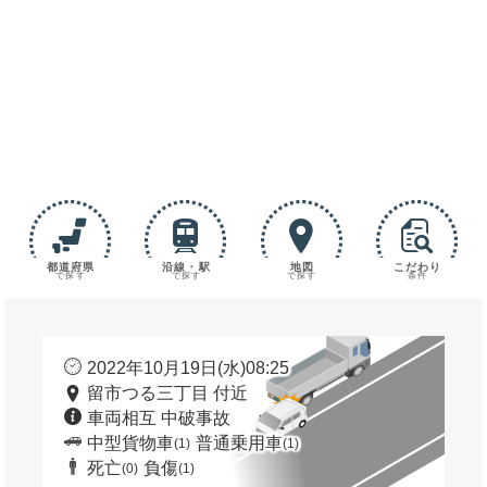
都道府県
沿線・駅
地図
こだわり
で探す
で探す
で探す
条件
2022年10月19日(水)08:25
留市つる三丁目 付近
車両相互 中破事故
中型貨物車
普通乗用車
(1)
(1)
死亡
負傷
(0)
(1)