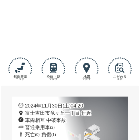
都道府県
沿線・駅
地図
こだわり
で探す
で探す
で探す
条件
2024年11月30日(土)04:20
富士吉田市竜ヶ丘一丁目 付近
車両相互 中破事故
普通乗用車
(2)
死亡
負傷
(0)
(1)