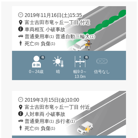
2019年11月16日(土)15:35
富士吉田市竜ヶ丘一丁目 付近
車両相互 小破事故
普通乗用車
普通自動二輪大
(1)
(1)
死亡
負傷
(0)
(1)
他
他
0～24歳
晴
幅9.0～
信号なし
13.0m
2019年3月15日(金)10:00
富士吉田市竜ヶ丘一丁目 付近
人対車両 小破事故
普通乗用車
歩行者
(1)
(1)
死亡
負傷
(0)
(1)