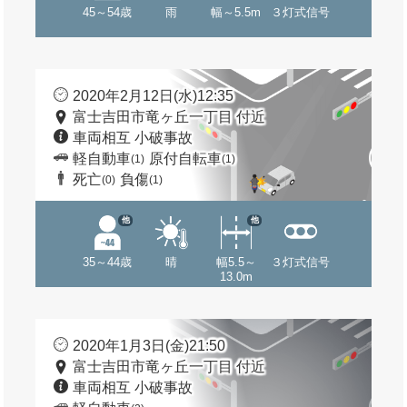
45～54歳
雨
幅～5.5m
３灯式信号
2020年2月12日(水)12:35
富士吉田市竜ヶ丘一丁目 付近
車両相互 小破事故
軽自動車
原付自転車
(1)
(1)
死亡
負傷
(0)
(1)
他
他
35～44歳
晴
幅5.5～
３灯式信号
13.0m
2020年1月3日(金)21:50
富士吉田市竜ヶ丘一丁目 付近
車両相互 小破事故