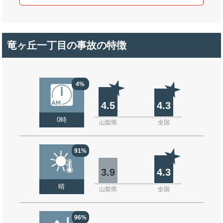
竜ヶ丘一丁目の事故の特徴
4%
4.5
4.3
0時
山梨県
全国
91%
3.9
4.3
晴
山梨県
全国
96%