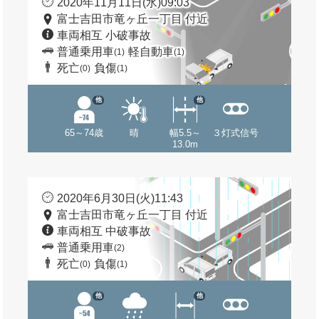
2020年11月11日(水)09:03
富士吉田市竜ヶ丘一丁目 付近
車両相互 小破事故
普通乗用車
軽自動車
(1)
(1)
死亡
負傷
(0)
(1)
他
他
65～74歳
晴
幅5.5～
３灯式信号
13.0m
2020年6月30日(火)11:43
富士吉田市竜ヶ丘一丁目 付近
車両相互 中破事故
普通乗用車
(2)
死亡
負傷
(0)
(1)
他
他