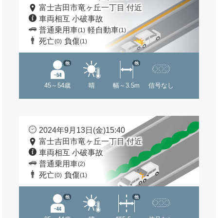
富士吉田市竜ヶ丘一丁目 付近
車両相互 小破事故
普通乗用車
軽自動車
(1)
(1)
死亡
負傷
(0)
(1)
他
他
45～54歳
晴
幅～3.5m
信号なし
2024年9月13日(金)15:40
富士吉田市竜ヶ丘一丁目 付近
車両相互 小破事故
普通乗用車
(2)
死亡
負傷
(0)
(1)
他
他