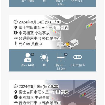
35～44歳
晴
幅5.5～
信号なし
9.0m
2024年8月14日(水)11:30
富士吉田市竜ヶ丘一丁目 付近
車両相互 小破事故
普通乗用車
軽自動車
(1)
(1)
死亡
負傷
(0)
(1)
他
他
35～44歳
晴
幅5.5～
３灯式信号
13.0m
2024年6月9日(日)19:00
富士吉田市竜ヶ丘一丁目 付近
車両相互 中破事故
普通乗用車
軽自動車
(1)
(1)