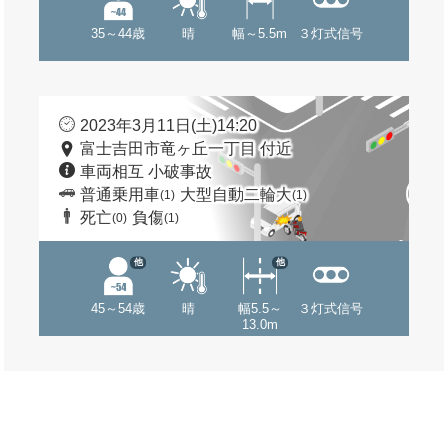
35～44歳
晴
幅～5.5m
３灯式信号
2023年3月11日(土)14:20
富士吉田市竜ヶ丘一丁目 付近
車両相互 小破事故
普通乗用車
大型自動二輪大
(1)
(1)
死亡
負傷
(0)
(1)
他
他
45～54歳
晴
幅5.5～
３灯式信号
13.0m