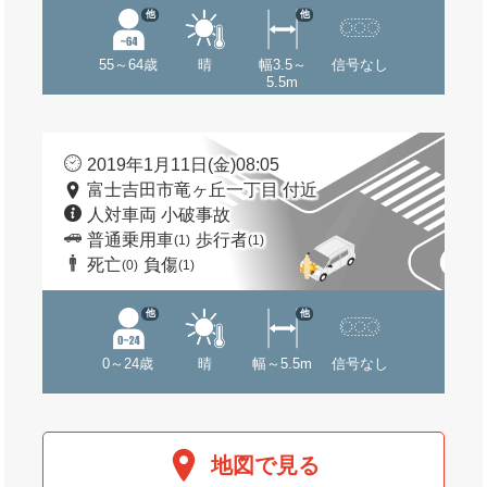
他
他
55～64歳
晴
幅3.5～
信号なし
5.5m
2019年1月11日(金)08:05
富士吉田市竜ヶ丘一丁目 付近
人対車両 小破事故
普通乗用車
歩行者
(1)
(1)
死亡
負傷
(0)
(1)
他
他
0～24歳
晴
幅～5.5m
信号なし
地図で見る