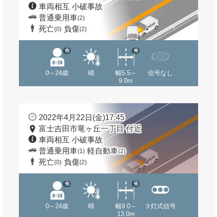
車両相互 小破事故
普通乗用車
(2)
死亡
負傷
(0)
(2)
他
他
0～24歳
晴
幅5.5～
信号なし
9.0m
2022年4月22日(金)17:45
富士吉田市竜ヶ丘一丁目 付近
車両相互 小破事故
普通乗用車
軽自動車
(1)
(2)
死亡
負傷
(0)
(2)
他
他
0～24歳
晴
幅9.0～
３灯式信号
13.0m