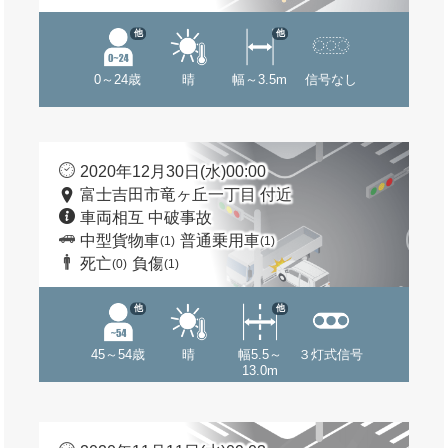
他
他
0～24歳
晴
幅～3.5m
信号なし
2020年12月30日(水)00:00
富士吉田市竜ヶ丘一丁目 付近
車両相互 中破事故
中型貨物車
普通乗用車
(1)
(1)
死亡
負傷
(0)
(1)
他
他
45～54歳
晴
幅5.5～
３灯式信号
13.0m