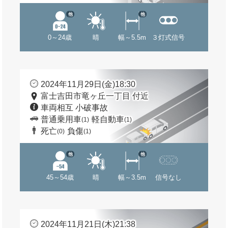
他
他
0～24歳
晴
幅～5.5m
３灯式信号
2024年11月29日(金)18:30
富士吉田市竜ヶ丘一丁目 付近
車両相互 小破事故
普通乗用車
軽自動車
(1)
(1)
死亡
負傷
(0)
(1)
他
他
45～54歳
晴
幅～3.5m
信号なし
2024年11月21日(木)21:38