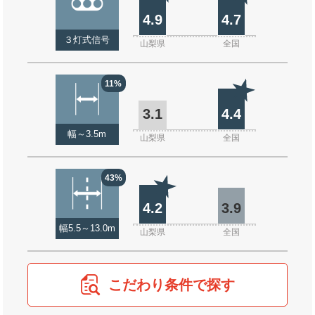
4.9
4.7
３灯式信号
山梨県
全国
11%
3.1
4.4
幅～3.5m
山梨県
全国
43%
4.2
3.9
幅5.5～13.0m
山梨県
全国
こだわり条件で探す