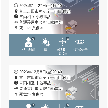
2024年1月27日(土)17:10
富士吉田市竜ヶ丘一丁目 付近
車両相互 小破事故
普通乗用車
軽自動車
(1)
(1)
死亡
負傷
(0)
(3)
他
他
45～54歳
晴
幅5.5～
３灯式信号
13.0m
2023年12月8日(金)20:40
富士吉田市竜ヶ丘一丁目 付近
車両相互 中破事故
普通乗用車
軽自動車
(1)
(1)
死亡
負傷
(0)
(3)
他
他