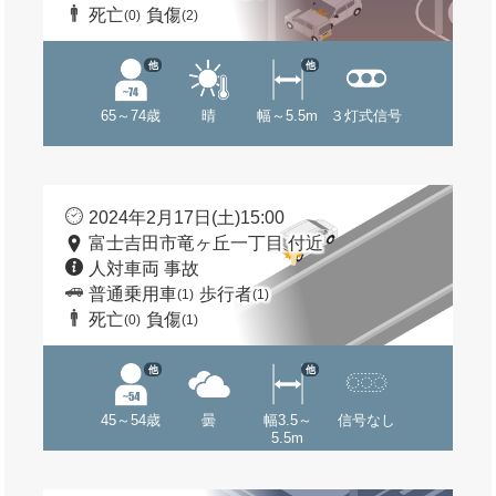
死亡
負傷
(0)
(2)
他
他
65～74歳
晴
幅～5.5m
３灯式信号
2024年2月17日(土)15:00
富士吉田市竜ヶ丘一丁目 付近
人対車両 事故
普通乗用車
歩行者
(1)
(1)
死亡
負傷
(0)
(1)
他
他
45～54歳
曇
幅3.5～
信号なし
5.5m