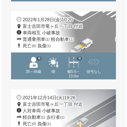
2022年1月28日(金)10:20
富士吉田市竜ヶ丘一丁目 付近
車両相互 小破事故
普通乗用車
軽自動車
(1)
(1)
死亡
負傷
(0)
(1)
他
他
35～44歳
晴
幅5.5～
信号なし
13.0m
2021年12月14日(火)19:26
富士吉田市竜ヶ丘一丁目 付近
人対車両 小破事故
軽自動車
歩行者
(1)
(1)
死亡
負傷
(0)
(1)