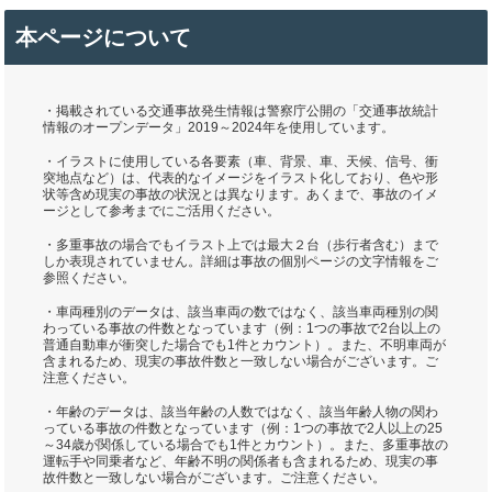
本ページについて
・掲載されている交通事故発生情報は警察庁公開の「交通事故統計
情報のオープンデータ」2019～2024年を使用しています。
・イラストに使用している各要素（車、背景、車、天候、信号、衝
突地点など）は、代表的なイメージをイラスト化しており、色や形
状等含め現実の事故の状況とは異なります。あくまで、事故のイメ
ージとして参考までにご活用ください。
・多重事故の場合でもイラスト上では最大２台（歩行者含む）まで
しか表現されていません。詳細は事故の個別ページの文字情報をご
参照ください。
・車両種別のデータは、該当車両の数ではなく、該当車両種別の関
わっている事故の件数となっています（例：1つの事故で2台以上の
普通自動車が衝突した場合でも1件とカウント）。また、不明車両が
含まれるため、現実の事故件数と一致しない場合がございます。ご
注意ください。
・年齢のデータは、該当年齢の人数ではなく、該当年齢人物の関わ
っている事故の件数となっています（例：1つの事故で2人以上の25
～34歳が関係している場合でも1件とカウント）。また、多重事故の
運転手や同乗者など、年齢不明の関係者も含まれるため、現実の事
故件数と一致しない場合がございます。ご注意ください。