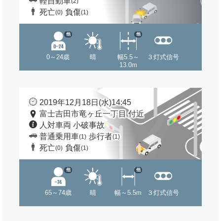
軽自動車
(2)
死亡
負傷
(0)
(1)
他
他
0～24歳
晴
幅5.5～
３灯式信号
13.0m
2019年12月18日(水)14:45
富士吉田市竜ヶ丘一丁目 付近
人対車両 小破事故
普通乗用車
歩行者
(1)
(1)
死亡
負傷
(0)
(1)
他
他
65～74歳
晴
幅～5.5m
３灯式信号