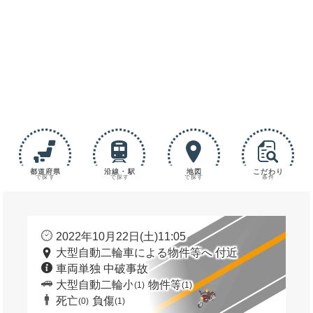
都道府県
沿線・駅
地図
こだわり
で探す
で探す
で探す
条件
2022年10月22日(土)11:05
大型自動二輪車による物件等へ 付近
車両単独 中破事故
大型自動二輪小
物件等
(1)
(1)
死亡
負傷
(0)
(1)