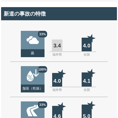
新道の事故の特徴
33%
3.4
4.0
曇
福井県
全国
100%
4.0
4.1
舗装（乾燥）
福井県
全国
33%
4.6
5.0