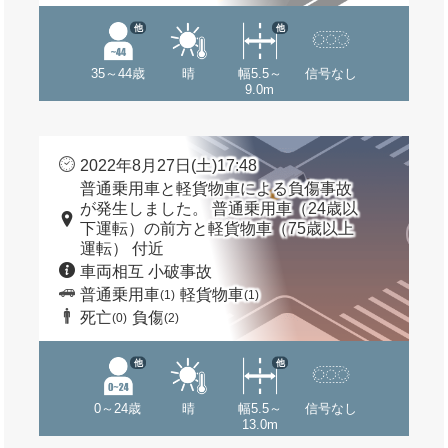
他
他
35～44歳
晴
幅5.5～
信号なし
9.0m
2022年8月27日(土)17:48
普通乗用車と軽貨物車による負傷事故
が発生しました。 普通乗用車（24歳以
下運転）の前方と軽貨物車（75歳以上
運転） 付近
車両相互 小破事故
普通乗用車
軽貨物車
(1)
(1)
死亡
負傷
(0)
(2)
他
他
0～24歳
晴
幅5.5～
信号なし
13.0m