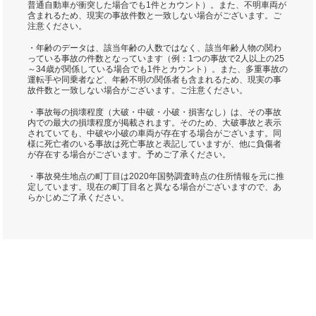
普通自動車が衝突した場合でも1件とカウント）。また、不明車両が
含まれるため、現実の事故件数と一致しない場合がございます。ご
注意ください。
・年齢のデータは、該当年齢の人数ではなく、該当年齢人物の関わ
っている事故の件数となっています（例：1つの事故で2人以上の25
～34歳が関係している場合でも1件とカウント）。また、多重事故の
運転手や同乗者など、年齢不明の関係者も含まれるため、現実の事
故件数と一致しない場合がございます。ご注意ください。
・事故毎の損壊程度（大破・中破・小破・損害なし）は、その事故
内での最大の損壊程度が掲載されます。そのため、大破事故と表示
されていても、中破や小破の車両が存在する場合がございます。同
様に死亡者のいる事故は死亡事故と表記していますが、他に負傷者
が存在する場合がございます。予めご了承ください。
・事故発生地点の町丁目は2020年国勢調査時点の住所情報を元に推
定しています。現在の町丁目名と異なる場合がございますので、あ
らかじめご了承ください。