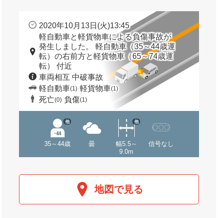
2020年10月13日(火)13:45
軽自動車と軽貨物車による負傷事故が
発生しました。 軽自動車（35～44歳運
転）の右前方と軽貨物車（65～74歳運
転） 付近
車両相互 中破事故
軽自動車
軽貨物車
(1)
(1)
死亡
負傷
(0)
(1)
他
他
35～44歳
曇
幅5.5～
信号なし
9.0m
地図で見る