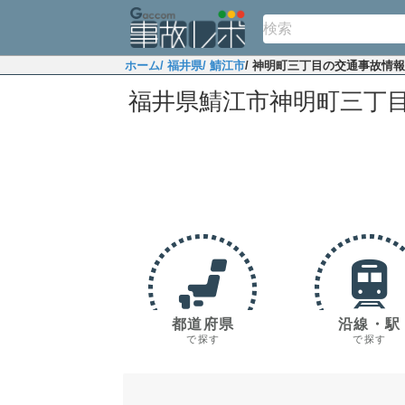
ホーム
/ 福井県
/ 鯖江市
/ 神明町三丁目の交通事故情報
福井県鯖江市神明町三丁
都道府県
沿線・駅
で探す
で探す