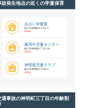
事故発生地点の近くの学童保育
あおい学童室
鯖江市神明町4丁目1-7
294m
鳥羽中児童センター
鯖江市神明町4丁目7-55
359m
神明苑児童クラブ
鯖江市神明町2丁目8-4
410m
交通事故の神明町三丁目の年齢割
合