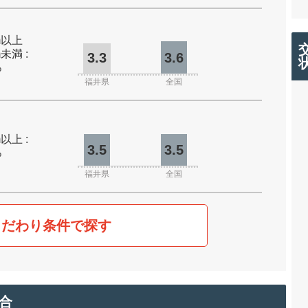
0m以上
m未満 :
3.3
3.6
%
福井県
全国
m以上 :
3.5
3.5
%
福井県
全国
こだわり条件で探す
合