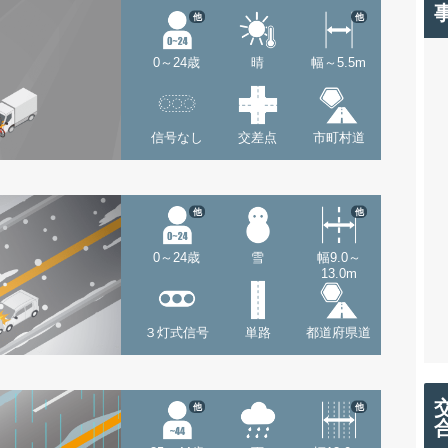
他
他
0～24歳
晴
幅～5.5m
信号なし
交差点
市町村道
他
他
0～24歳
雪
幅9.0～
13.0m
３灯式信号
単路
都道府県道
他
他