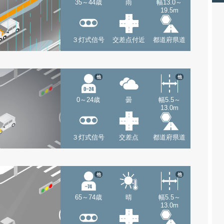
35～44歳
雨
幅13.0～
19.5m
３灯式信号
交差点付近
都道府県道
他
他
0～24歳
曇
幅5.5～
13.0m
３灯式信号
交差点
都道府県道
他
他
65～74歳
晴
幅5.5～
13.0m