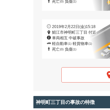
死亡
負傷
(0)
(1)
2019年2月22日(金)15:18
鯖江市神明町三丁目 付近
車両相互 中破事故
軽自動車
軽貨物車
(1)
(1)
死亡
負傷
(0)
(1)
神明町三丁目の事故の特徴