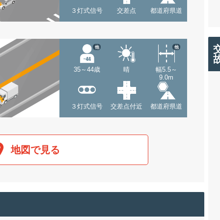
３灯式信号
交差点
都道府県道
他
他
35～44歳
晴
幅5.5～
9.0m
３灯式信号
交差点付近
都道府県道
地図で見る