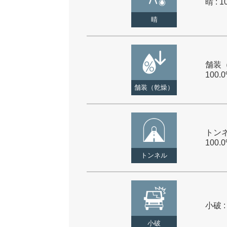
晴 : 1
晴
舗装（
100.
舗装（乾燥）
トンネ
100.
トンネル
小破 :
小破