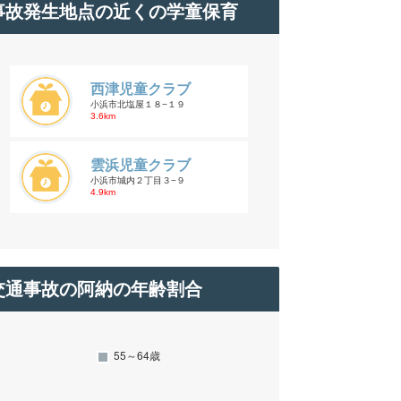
事故発生地点の近くの学童保育
西津児童クラブ
小浜市北塩屋１８−１９
3.6km
雲浜児童クラブ
小浜市城内２丁目３−９
4.9km
交通事故の阿納の年齢割合