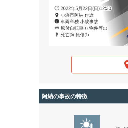
2022年5月22日(日)12:30
小浜市阿納 付近
車両単独 小破事故
原付自転車
物件等
(1)
(1)
死亡
負傷
(0)
(1)
阿納の事故の特徴