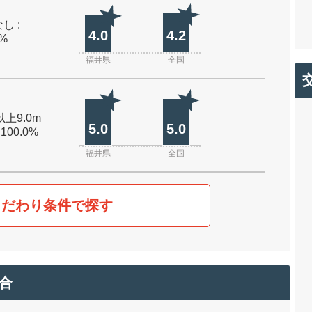
し :
4.0
4.2
0%
福井県
全国
以上9.0m
5.0
5.0
 100.0%
福井県
全国
こだわり条件で探す
合