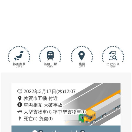
都道府県
沿線・駅
地図
こだわり
で探す
で探す
で探す
条件
2022年3月17日(木)12:07
敦賀市五幡 付近
車両相互 大破事故
大型貨物車
準中型貨物車
(1)
(1)
死亡
負傷
(1)
(1)
他
他