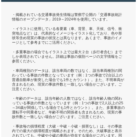
・掲載されている交通事故発生情報は警察庁公開の「交通事故統計
情報のオープンデータ」2019～2024年を使用しています。
・イラストに使用している各要素（車、背景、車、天候、信号、衝
突地点など）は、代表的なイメージをイラスト化しており、色や形
状等含め現実の事故の状況とは異なります。あくまで、事故のイメ
ージとして参考までにご活用ください。
・多重事故の場合でもイラスト上では最大２台（歩行者含む）まで
しか表現されていません。詳細は事故の個別ページの文字情報をご
参照ください。
・車両種別のデータは、該当車両の数ではなく、該当車両種別の関
わっている事故の件数となっています（例：1つの事故で2台以上の
普通自動車が衝突した場合でも1件とカウント）。また、不明車両が
含まれるため、現実の事故件数と一致しない場合がございます。ご
注意ください。
・年齢のデータは、該当年齢の人数ではなく、該当年齢人物の関わ
っている事故の件数となっています（例：1つの事故で2人以上の25
～34歳が関係している場合でも1件とカウント）。また、多重事故の
運転手や同乗者など、年齢不明の関係者も含まれるため、現実の事
故件数と一致しない場合がございます。ご注意ください。
・事故毎の損壊程度（大破・中破・小破・損害なし）は、その事故
内での最大の損壊程度が掲載されます。そのため、大破事故と表示
されていても、中破や小破の車両が存在する場合がございます。同