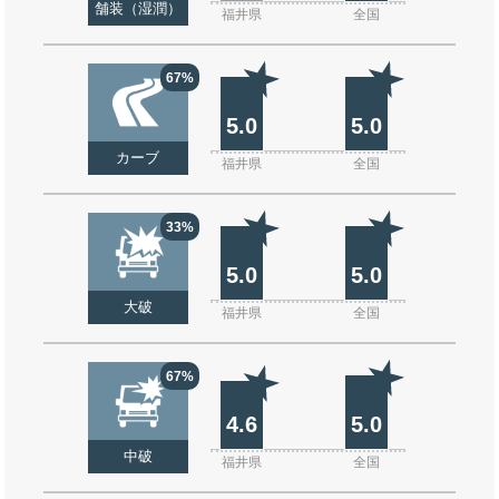
舗装（湿潤）
福井県
全国
67%
5.0
5.0
カーブ
福井県
全国
33%
5.0
5.0
大破
福井県
全国
67%
4.6
5.0
中破
福井県
全国