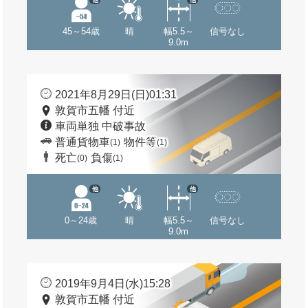
45～54歳
晴
幅5.5～
信号なし
9.0m
2021年8月29日(日)01:31
敦賀市五幡 付近
車両単独 中破事故
普通貨物車
物件等
(1)
(1)
死亡
負傷
(0)
(1)
他
他
0～24歳
晴
幅5.5～
信号なし
9.0m
2019年9月4日(水)15:28
敦賀市五幡 付近