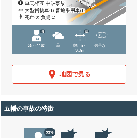
車両相互 中破事故
大型貨物車
普通乗用車
(1)
(1)
死亡
負傷
(0)
(1)
他
他
35～44歳
曇
幅5.5～
信号なし
9.0m
地図で見る
五幡の事故の特徴
33%