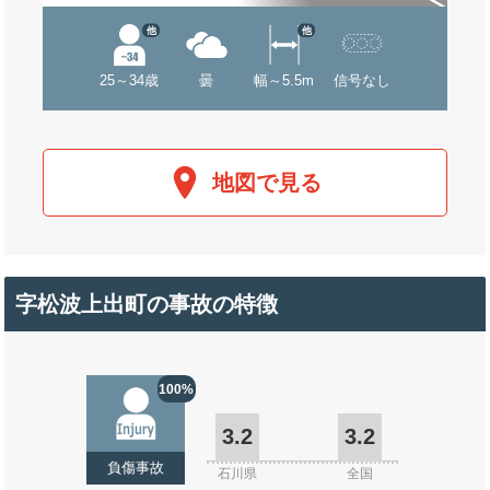
他
他
25～34歳
曇
幅～5.5m
信号なし
地図で見る
字松波上出町の事故の特徴
100%
3.2
3.2
負傷事故
石川県
全国