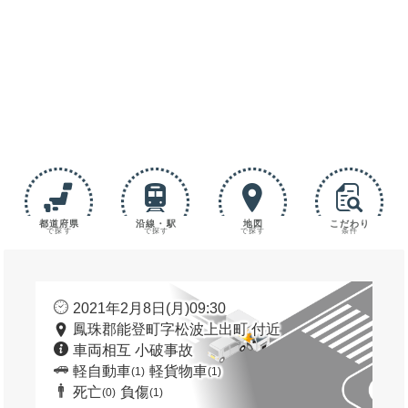
都道府県
沿線・駅
地図
こだわり
で探す
で探す
で探す
条件
2021年2月8日(月)09:30
鳳珠郡能登町字松波上出町 付近
車両相互 小破事故
軽自動車
軽貨物車
(1)
(1)
死亡
負傷
(0)
(1)