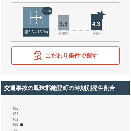
50%
3.9
4.3
幅5.5～13.0m
石川県
全国
こだわり条件で探す
交通事故の鳳珠郡能登町の時刻別発生割合