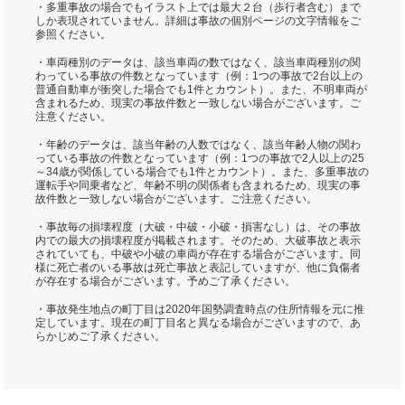
・多重事故の場合でもイラスト上では最大２台（歩行者含む）まで
しか表現されていません。詳細は事故の個別ページの文字情報をご
参照ください。
・車両種別のデータは、該当車両の数ではなく、該当車両種別の関
わっている事故の件数となっています（例：1つの事故で2台以上の
普通自動車が衝突した場合でも1件とカウント）。また、不明車両が
含まれるため、現実の事故件数と一致しない場合がございます。ご
注意ください。
・年齢のデータは、該当年齢の人数ではなく、該当年齢人物の関わ
っている事故の件数となっています（例：1つの事故で2人以上の25
～34歳が関係している場合でも1件とカウント）。また、多重事故の
運転手や同乗者など、年齢不明の関係者も含まれるため、現実の事
故件数と一致しない場合がございます。ご注意ください。
・事故毎の損壊程度（大破・中破・小破・損害なし）は、その事故
内での最大の損壊程度が掲載されます。そのため、大破事故と表示
されていても、中破や小破の車両が存在する場合がございます。同
様に死亡者のいる事故は死亡事故と表記していますが、他に負傷者
が存在する場合がございます。予めご了承ください。
・事故発生地点の町丁目は2020年国勢調査時点の住所情報を元に推
定しています。現在の町丁目名と異なる場合がございますので、あ
らかじめご了承ください。