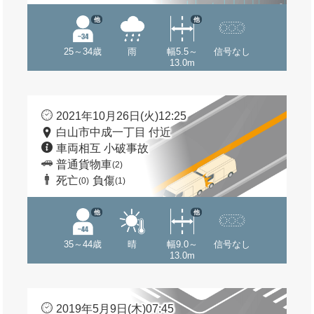
他
他
25～34歳
雨
幅5.5～
信号なし
13.0m
2021年10月26日(火)12:25
白山市中成一丁目 付近
車両相互 小破事故
普通貨物車
(2)
死亡
負傷
(0)
(1)
他
他
35～44歳
晴
幅9.0～
信号なし
13.0m
2019年5月9日(木)07:45