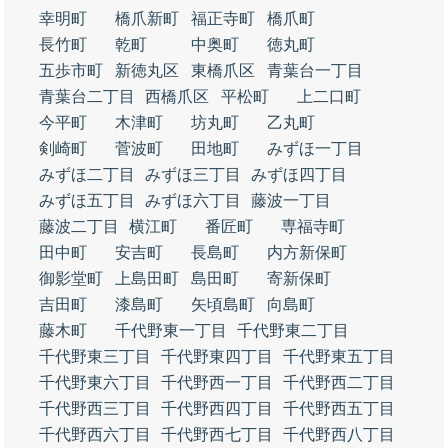
幸明町
橋爪新町
福正寺町
橋爪町
長竹町
乾町
中奥町
徳丸町
五歩市町
新徳丸区
東橋爪区
青葉台一丁目
青葉台二丁目
西橋爪区
平松町
上二口町
今平町
木津町
坊丸町
乙丸町
剣崎町
菅波町
田地町
みずほ一丁目
みずほ二丁目
みずほ三丁目
みずほ四丁目
みずほ五丁目
みずほ六丁目
藤波一丁目
藤波二丁目
横江町
番匠町
専福寺町
田中町
安吉町
長島町
内方新保町
御影堂町
上島田町
島田町
寄新保町
吉田町
漆島町
矢頃島町
向島町
藤木町
千代野東一丁目
千代野東二丁目
千代野東三丁目
千代野東四丁目
千代野東五丁目
千代野東六丁目
千代野西一丁目
千代野西二丁目
千代野西三丁目
千代野西四丁目
千代野西五丁目
千代野西六丁目
千代野西七丁目
千代野西八丁目