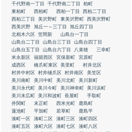
千代野南一丁目
千代野南二丁目
柏町
東柏町
西柏町
西柏一丁目
西柏二丁目
西柏三丁目
美沢野町
東美沢野町
西美沢野町
西美沢野
旭丘一～三丁目
旭丘四丁目
北相木六区
笠間新
山島台一丁目
山島台二丁目
山島台三丁目
山島台四丁目
山島台五丁目
山島台六丁目
八束穂
三幸町
米永新区
福留西区
宮保新町
宮原町
成西区
橋爪町東区
美里町
村井北区
村井中村区
村井樋爪区
村井南区
美笠区
美川南町
美川中町
美川北町
美川新町
美川永代町
美川今町
美川神幸町
美川浜町
美川末広町
美川和波町
長屋町
手取町
井関町
末正町
西米光町
鹿島町
蓮池町
平加町
若草町
鹿島平
湊町一区
湊町二区
湊町三区
湊町四区
湊町五区
湊町六区
湊町七区
湊町八区