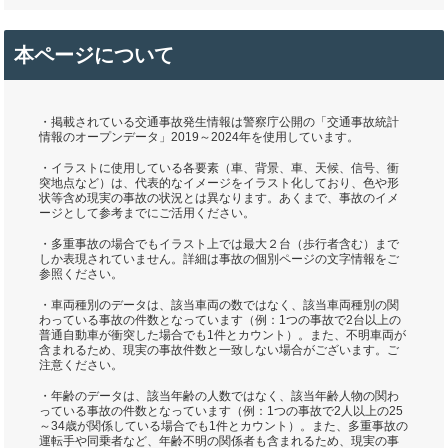
本ページについて
・掲載されている交通事故発生情報は警察庁公開の「交通事故統計
情報のオープンデータ」2019～2024年を使用しています。
・イラストに使用している各要素（車、背景、車、天候、信号、衝
突地点など）は、代表的なイメージをイラスト化しており、色や形
状等含め現実の事故の状況とは異なります。あくまで、事故のイメ
ージとして参考までにご活用ください。
・多重事故の場合でもイラスト上では最大２台（歩行者含む）まで
しか表現されていません。詳細は事故の個別ページの文字情報をご
参照ください。
・車両種別のデータは、該当車両の数ではなく、該当車両種別の関
わっている事故の件数となっています（例：1つの事故で2台以上の
普通自動車が衝突した場合でも1件とカウント）。また、不明車両が
含まれるため、現実の事故件数と一致しない場合がございます。ご
注意ください。
・年齢のデータは、該当年齢の人数ではなく、該当年齢人物の関わ
っている事故の件数となっています（例：1つの事故で2人以上の25
～34歳が関係している場合でも1件とカウント）。また、多重事故の
運転手や同乗者など、年齢不明の関係者も含まれるため、現実の事