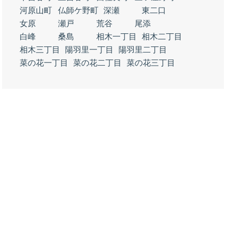
河原山町
仏師ケ野町
深瀬
東二口
女原
瀬戸
荒谷
尾添
白峰
桑島
相木一丁目
相木二丁目
相木三丁目
陽羽里一丁目
陽羽里二丁目
菜の花一丁目
菜の花二丁目
菜の花三丁目