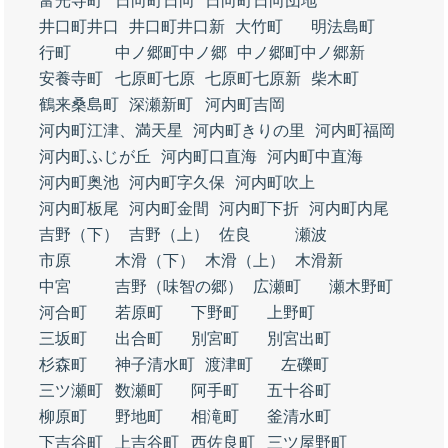
富光寺町
日向町日向
日向町日向団地
井口町井口
井口町井口新
大竹町
明法島町
行町
中ノ郷町中ノ郷
中ノ郷町中ノ郷新
安養寺町
七原町七原
七原町七原新
柴木町
鶴来桑島町
深瀬新町
河内町吉岡
河内町江津、満天星
河内町きりの里
河内町福岡
河内町ふじが丘
河内町口直海
河内町中直海
河内町奥池
河内町字久保
河内町吹上
河内町板尾
河内町金間
河内町下折
河内町内尾
吉野（下）
吉野（上）
佐良
瀬波
市原
木滑（下）
木滑（上）
木滑新
中宮
吉野（味智の郷）
広瀬町
瀬木野町
河合町
若原町
下野町
上野町
三坂町
出合町
別宮町
別宮出町
杉森町
神子清水町
渡津町
左礫町
三ツ瀬町
数瀬町
阿手町
五十谷町
柳原町
野地町
相滝町
釜清水町
下吉谷町
上吉谷町
西佐良町
三ツ屋野町