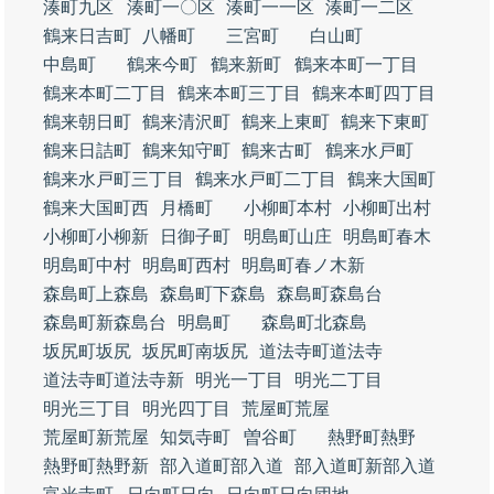
湊町九区
湊町一〇区
湊町一一区
湊町一二区
鶴来日吉町
八幡町
三宮町
白山町
中島町
鶴来今町
鶴来新町
鶴来本町一丁目
鶴来本町二丁目
鶴来本町三丁目
鶴来本町四丁目
鶴来朝日町
鶴来清沢町
鶴来上東町
鶴来下東町
鶴来日詰町
鶴来知守町
鶴来古町
鶴来水戸町
鶴来水戸町三丁目
鶴来水戸町二丁目
鶴来大国町
鶴来大国町西
月橋町
小柳町本村
小柳町出村
小柳町小柳新
日御子町
明島町山庄
明島町春木
明島町中村
明島町西村
明島町春ノ木新
森島町上森島
森島町下森島
森島町森島台
森島町新森島台
明島町
森島町北森島
坂尻町坂尻
坂尻町南坂尻
道法寺町道法寺
道法寺町道法寺新
明光一丁目
明光二丁目
明光三丁目
明光四丁目
荒屋町荒屋
荒屋町新荒屋
知気寺町
曽谷町
熱野町熱野
熱野町熱野新
部入道町部入道
部入道町新部入道