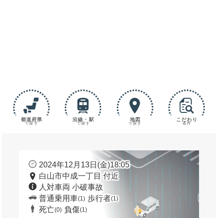
都道府県
沿線・駅
地図
こだわり
で探す
で探す
で探す
条件
2024年12月13日(金)18:05
白山市中成一丁目 付近
人対車両 小破事故
普通乗用車
歩行者
(1)
(1)
死亡
負傷
(0)
(1)