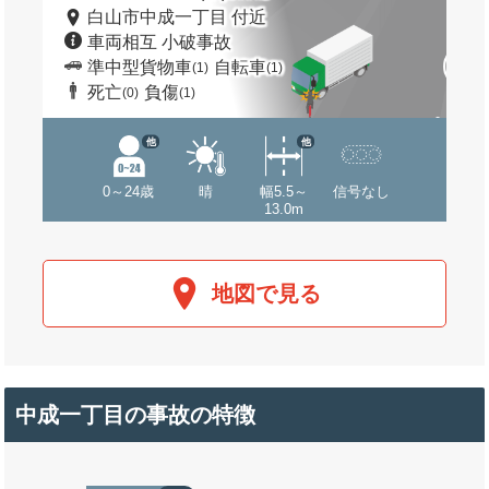
白山市中成一丁目 付近
車両相互 小破事故
準中型貨物車
自転車
(1)
(1)
死亡
負傷
(0)
(1)
他
他
0～24歳
晴
幅5.5～
信号なし
13.0m
地図で見る
中成一丁目の事故の特徴