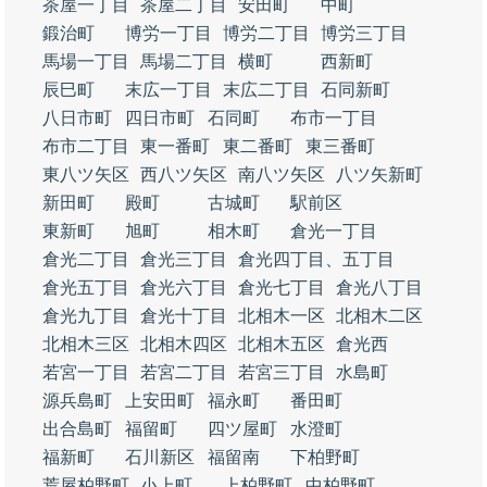
茶屋一丁目
茶屋二丁目
安田町
中町
鍛治町
博労一丁目
博労二丁目
博労三丁目
馬場一丁目
馬場二丁目
横町
西新町
辰巳町
末広一丁目
末広二丁目
石同新町
八日市町
四日市町
石同町
布市一丁目
布市二丁目
東一番町
東二番町
東三番町
東八ツ矢区
西八ツ矢区
南八ツ矢区
八ツ矢新町
新田町
殿町
古城町
駅前区
東新町
旭町
相木町
倉光一丁目
倉光二丁目
倉光三丁目
倉光四丁目、五丁目
倉光五丁目
倉光六丁目
倉光七丁目
倉光八丁目
倉光九丁目
倉光十丁目
北相木一区
北相木二区
北相木三区
北相木四区
北相木五区
倉光西
若宮一丁目
若宮二丁目
若宮三丁目
水島町
源兵島町
上安田町
福永町
番田町
出合島町
福留町
四ツ屋町
水澄町
福新町
石川新区
福留南
下柏野町
荒屋柏野町
小上町
上柏野町
中柏野町