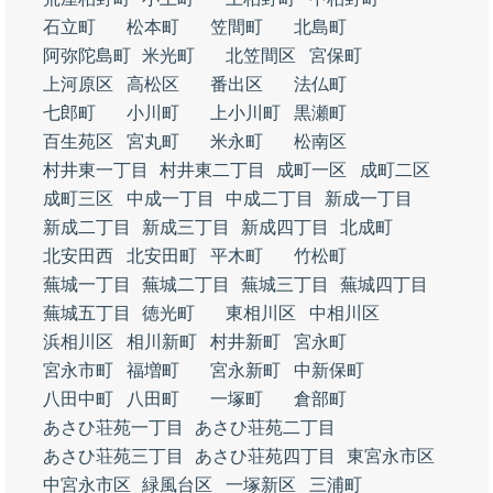
石立町
松本町
笠間町
北島町
阿弥陀島町
米光町
北笠間区
宮保町
上河原区
高松区
番出区
法仏町
七郎町
小川町
上小川町
黒瀬町
百生苑区
宮丸町
米永町
松南区
村井東一丁目
村井東二丁目
成町一区
成町二区
成町三区
中成一丁目
中成二丁目
新成一丁目
新成二丁目
新成三丁目
新成四丁目
北成町
北安田西
北安田町
平木町
竹松町
蕪城一丁目
蕪城二丁目
蕪城三丁目
蕪城四丁目
蕪城五丁目
徳光町
東相川区
中相川区
浜相川区
相川新町
村井新町
宮永町
宮永市町
福増町
宮永新町
中新保町
八田中町
八田町
一塚町
倉部町
あさひ荘苑一丁目
あさひ荘苑二丁目
あさひ荘苑三丁目
あさひ荘苑四丁目
東宮永市区
中宮永市区
緑風台区
一塚新区
三浦町