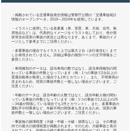
・掲載されている交通事故発生情報は警察庁公開の「交通事故統計
情報のオープンデータ」2019～2024年を使用しています。
・イラストに使用している各要素（車、背景、車、天候、信号、衝
突地点など）は、代表的なイメージをイラスト化しており、色や形
状等含め現実の事故の状況とは異なります。あくまで、事故のイメ
ージとして参考までにご活用ください。
・多重事故の場合でもイラスト上では最大２台（歩行者含む）まで
しか表現されていません。詳細は事故の個別ページの文字情報をご
参照ください。
・車両種別のデータは、該当車両の数ではなく、該当車両種別の関
わっている事故の件数となっています（例：1つの事故で2台以上の
普通自動車が衝突した場合でも1件とカウント）。また、不明車両が
含まれるため、現実の事故件数と一致しない場合がございます。ご
注意ください。
・年齢のデータは、該当年齢の人数ではなく、該当年齢人物の関わ
っている事故の件数となっています（例：1つの事故で2人以上の25
～34歳が関係している場合でも1件とカウント）。また、多重事故の
運転手や同乗者など、年齢不明の関係者も含まれるため、現実の事
故件数と一致しない場合がございます。ご注意ください。
・事故毎の損壊程度（大破・中破・小破・損害なし）は、その事故
内での最大の損壊程度が掲載されます。そのため、大破事故と表示
されていても、中破や小破の車両が存在する場合がございます。同