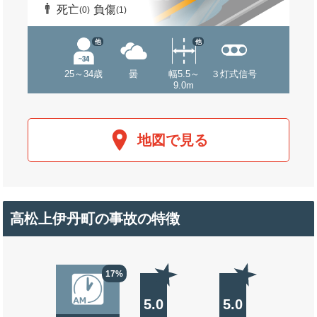
死亡
負傷
(0)
(1)
他
他
25～34歳
曇
幅5.5～
３灯式信号
9.0m
地図で見る
高松上伊丹町の事故の特徴
17%
5.0
5.0