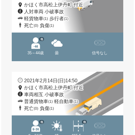
かほく市高松上伊丹町 付近
人対車両 小破事故
軽貨物車
歩行者
(1)
(1)
死亡
負傷
(0)
(1)
他
35～44歳
曇
信号なし
2021年2月14日(日)14:50
かほく市高松上伊丹町 付近
車両相互 小破事故
普通貨物車
軽自動車
(1)
(1)
死亡
負傷
(0)
(1)
他
他