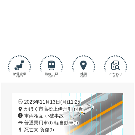
都道府県
沿線・駅
地図
こだわり
で探す
で探す
で探す
条件
2023年11月13日(月)11:25
かほく市高松上伊丹町 付近
車両相互 小破事故
普通乗用車
軽自動車
(1)
(1)
死亡
負傷
(0)
(1)