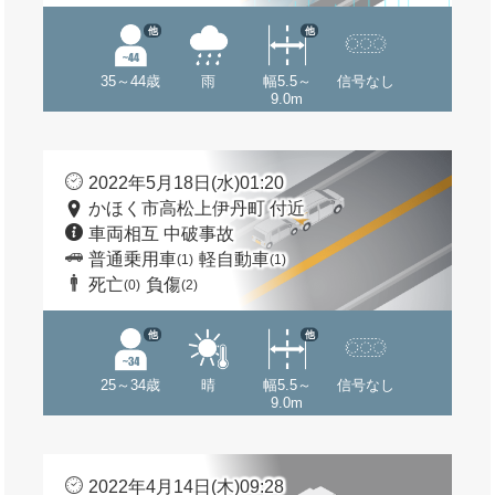
他
他
35～44歳
雨
幅5.5～
信号なし
9.0m
2022年5月18日(水)01:20
かほく市高松上伊丹町 付近
車両相互 中破事故
普通乗用車
軽自動車
(1)
(1)
死亡
負傷
(0)
(2)
他
他
25～34歳
晴
幅5.5～
信号なし
9.0m
2022年4月14日(木)09:28