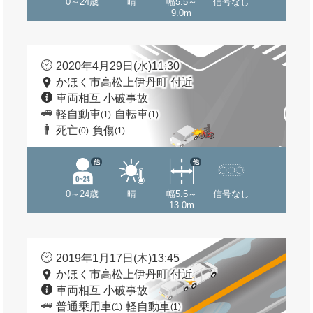
0～24歳
晴
幅5.5～
信号なし
9.0m
2020年4月29日(水)11:30
かほく市高松上伊丹町 付近
車両相互 小破事故
軽自動車
自転車
(1)
(1)
死亡
負傷
(0)
(1)
他
他
0～24歳
晴
幅5.5～
信号なし
13.0m
2019年1月17日(木)13:45
かほく市高松上伊丹町 付近
車両相互 小破事故
普通乗用車
軽自動車
(1)
(1)