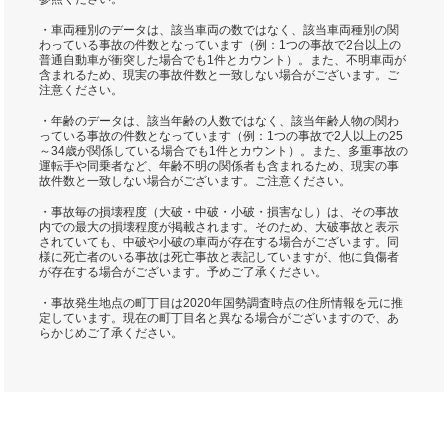
・車両種別のデータは、該当車両の数ではなく、該当車両種別の関
わっている事故の件数となっています（例：1つの事故で2台以上の
普通自動車が衝突した場合でも1件とカウント）。また、不明車両が
含まれるため、現実の事故件数と一致しない場合がございます。ご
注意ください。
・年齢のデータは、該当年齢の人数ではなく、該当年齢人物の関わ
っている事故の件数となっています（例：1つの事故で2人以上の25
～34歳が関係している場合でも1件とカウント）。また、多重事故の
運転手や同乗者など、年齢不明の関係者も含まれるため、現実の事
故件数と一致しない場合がございます。ご注意ください。
・事故毎の損壊程度（大破・中破・小破・損害なし）は、その事故
内での最大の損壊程度が掲載されます。そのため、大破事故と表示
されていても、中破や小破の車両が存在する場合がございます。同
様に死亡者のいる事故は死亡事故と表記していますが、他に負傷者
が存在する場合がございます。予めご了承ください。
・事故発生地点の町丁目は2020年国勢調査時点の住所情報を元に推
定しています。現在の町丁目名と異なる場合がございますので、あ
らかじめご了承ください。