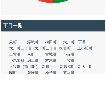
丁目一覧
泉町
浮城町
梅田町
大川町一丁目
大川町二丁目
大川町三丁目
御宮町
上小松町
上牧町
京町
古城町
小寺町
小馬出町
細工町
材木町
下牧町
下牧町（前川町）
新町
新鍛冶町
新大工町
園町
鷹匠町
地子町
茶屋町
天神町
殿町一丁目
殿町二丁目
中町
浜田町
松任町
丸の内町一丁目
丸の内町二丁目
丸の内公園町
美原町
相生町
旭町
芦田町一丁目
芦田町二丁目
飴屋町
有明町
育成町
上寺町