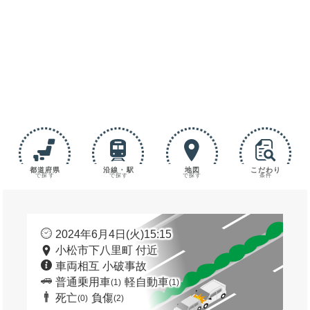
都道府県
沿線・駅
地図
こだわり
で探す
で探す
で探す
条件
2024年6月4日(火)15:15
小松市下八里町 付近
車両相互 小破事故
普通乗用車
軽自動車
(1)
(1)
死亡
負傷
(0)
(2)