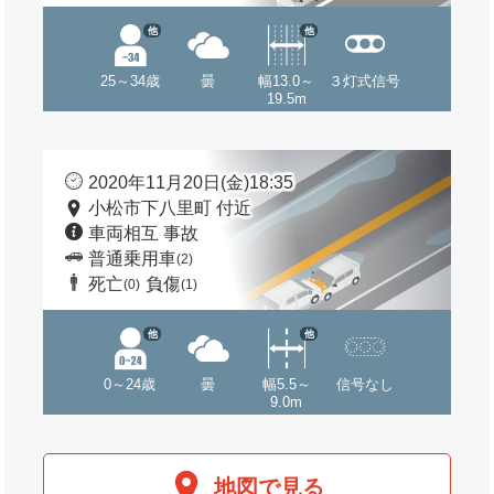
他
他
25～34歳
曇
幅13.0～
３灯式信号
19.5m
2020年11月20日(金)18:35
小松市下八里町 付近
車両相互 事故
普通乗用車
(2)
死亡
負傷
(0)
(1)
他
他
0～24歳
曇
幅5.5～
信号なし
9.0m
地図で見る