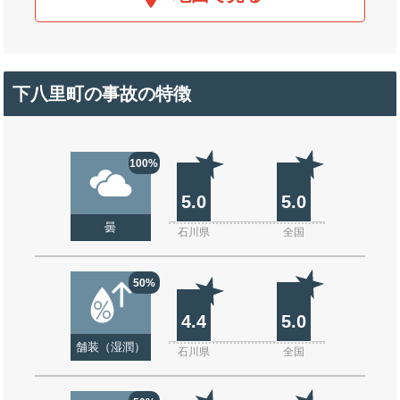
下八里町の事故の特徴
100%
5.0
5.0
曇
石川県
全国
50%
4.4
5.0
舗装（湿潤）
石川県
全国