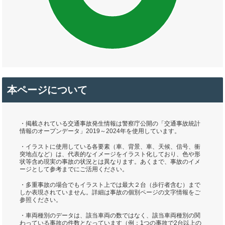
本ページについて
・掲載されている交通事故発生情報は警察庁公開の「交通事故統計
情報のオープンデータ」2019～2024年を使用しています。
・イラストに使用している各要素（車、背景、車、天候、信号、衝
突地点など）は、代表的なイメージをイラスト化しており、色や形
状等含め現実の事故の状況とは異なります。あくまで、事故のイメ
ージとして参考までにご活用ください。
・多重事故の場合でもイラスト上では最大２台（歩行者含む）まで
しか表現されていません。詳細は事故の個別ページの文字情報をご
参照ください。
・車両種別のデータは、該当車両の数ではなく、該当車両種別の関
わっている事故の件数となっています（例：1つの事故で2台以上の