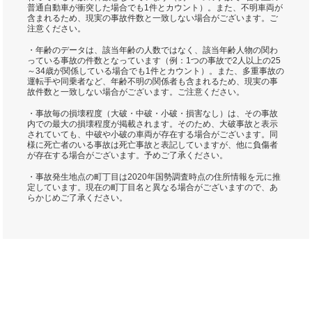
普通自動車が衝突した場合でも1件とカウント）。また、不明車両が
含まれるため、現実の事故件数と一致しない場合がございます。ご
注意ください。
・年齢のデータは、該当年齢の人数ではなく、該当年齢人物の関わ
っている事故の件数となっています（例：1つの事故で2人以上の25
～34歳が関係している場合でも1件とカウント）。また、多重事故の
運転手や同乗者など、年齢不明の関係者も含まれるため、現実の事
故件数と一致しない場合がございます。ご注意ください。
・事故毎の損壊程度（大破・中破・小破・損害なし）は、その事故
内での最大の損壊程度が掲載されます。そのため、大破事故と表示
されていても、中破や小破の車両が存在する場合がございます。同
様に死亡者のいる事故は死亡事故と表記していますが、他に負傷者
が存在する場合がございます。予めご了承ください。
・事故発生地点の町丁目は2020年国勢調査時点の住所情報を元に推
定しています。現在の町丁目名と異なる場合がございますので、あ
らかじめご了承ください。