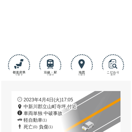
都道府県
沿線・駅
地図
こだわり
で探す
で探す
で探す
条件
2023年4月4日(火)17:05
中新川郡立山町寺坪 付近
車両単独 中破事故
軽自動車
(1)
死亡
負傷
(0)
(1)