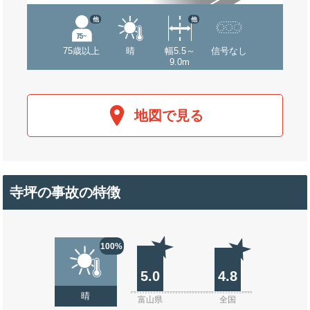
他
他
75歳以上
晴
幅5.5～
信号なし
9.0m
地図で見る
寺坪の事故の特徴
100%
5.0
4.8
晴
富山県
全国