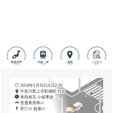
都道府県
沿線・駅
地図
こだわり
で探す
で探す
で探す
条件
2019年2月5日(火)12:35
中新川郡上市町鍵町 付近
車両相互 小破事故
普通乗用車
(2)
死亡
負傷
(0)
(1)