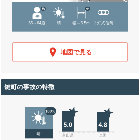
他
他
55～64歳
晴
幅～5.5m
３灯式信号
地図で見る
鍵町の事故の特徴
100%
5.0
4.8
晴
富山県
全国