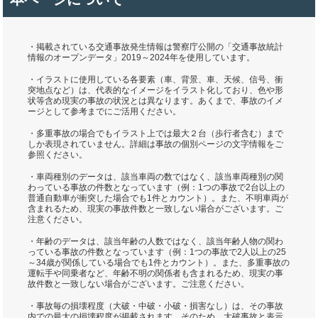
・掲載されている交通事故発生情報は警察庁公開の「交通事故統計
情報のオープンデータ」2019～2024年を使用しています。
・イラストに使用している各要素（車、背景、車、天候、信号、衝
突地点など）は、代表的なイメージをイラスト化しており、色や形
状等含め現実の事故の状況とは異なります。あくまで、事故のイメ
ージとして参考までにご活用ください。
・多重事故の場合でもイラスト上では最大２台（歩行者含む）まで
しか表現されていません。詳細は事故の個別ページの文字情報をご
参照ください。
・車両種別のデータは、該当車両の数ではなく、該当車両種別の関
わっている事故の件数となっています（例：1つの事故で2台以上の
普通自動車が衝突した場合でも1件とカウント）。また、不明車両が
含まれるため、現実の事故件数と一致しない場合がございます。ご
注意ください。
・年齢のデータは、該当年齢の人数ではなく、該当年齢人物の関わ
っている事故の件数となっています（例：1つの事故で2人以上の25
～34歳が関係している場合でも1件とカウント）。また、多重事故の
運転手や同乗者など、年齢不明の関係者も含まれるため、現実の事
故件数と一致しない場合がございます。ご注意ください。
・事故毎の損壊程度（大破・中破・小破・損害なし）は、その事故
内での最大の損壊程度が掲載されます。そのため、大破事故と表示