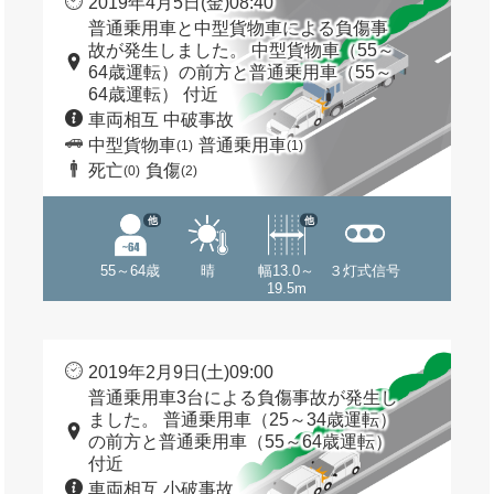
2019年4月5日(金)08:40
普通乗用車と中型貨物車による負傷事
故が発生しました。 中型貨物車（55～
64歳運転）の前方と普通乗用車（55～
64歳運転） 付近
車両相互 中破事故
中型貨物車
普通乗用車
(1)
(1)
死亡
負傷
(0)
(2)
他
他
55～64歳
晴
幅13.0～
３灯式信号
19.5m
2019年2月9日(土)09:00
普通乗用車3台による負傷事故が発生し
ました。 普通乗用車（25～34歳運転）
の前方と普通乗用車（55～64歳運転）
付近
車両相互 小破事故