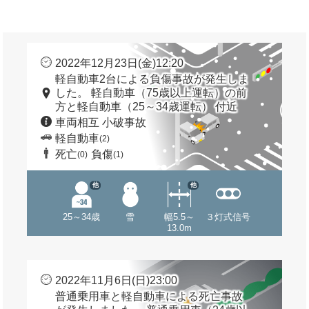
2022年12月23日(金)12:20
軽自動車2台による負傷事故が発生しま
した。 軽自動車（75歳以上運転）の前
方と軽自動車（25～34歳運転） 付近
車両相互 小破事故
軽自動車
(2)
死亡
負傷
(0)
(1)
他
他
25～34歳
雪
幅5.5～
３灯式信号
13.0m
2022年11月6日(日)23:00
普通乗用車と軽自動車による死亡事故