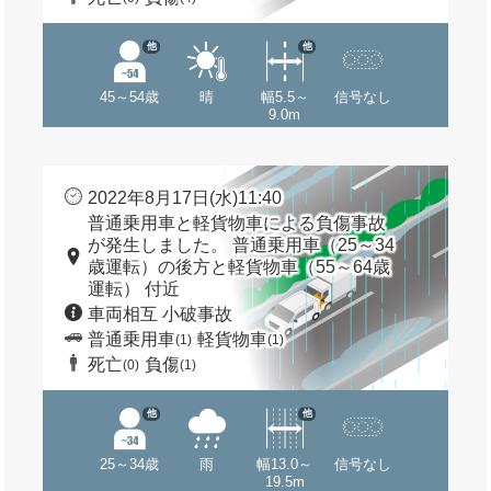
他
他
45～54歳
晴
幅5.5～
信号なし
9.0m
2022年8月17日(水)11:40
普通乗用車と軽貨物車による負傷事故
が発生しました。 普通乗用車（25～34
歳運転）の後方と軽貨物車（55～64歳
運転） 付近
車両相互 小破事故
普通乗用車
軽貨物車
(1)
(1)
死亡
負傷
(0)
(1)
他
他
25～34歳
雨
幅13.0～
信号なし
19.5m