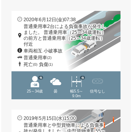
2020年6月12日(金)07:38
普通乗用車2台による負傷事故が発生し
ました。 普通乗用車（25～34歳運転）
の前方と普通乗用車（25～34歳運転）
付近
車両相互 小破事故
普通乗用車
(2)
死亡
負傷
(0)
(1)
他
他
25～34歳
曇
幅5.5～
信号なし
9.0m
2019年5月15日(水)15:00
普通乗用車と中型貨物車による負傷事
故が発生しました。 中型貨物車（55～