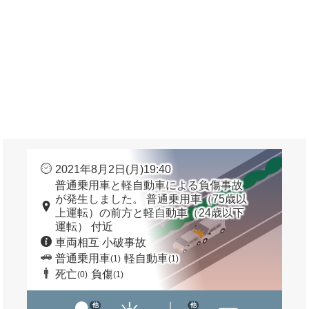
2021年8月2日(月)19:40
普通乗用車と軽自動車による負傷事故
が発生しました。 普通乗用車（75歳以
上運転）の前方と軽自動車（24歳以下
運転） 付近
車両相互 小破事故
普通乗用車
軽自動車
(1)
(1)
死亡
負傷
(0)
(1)
他
他