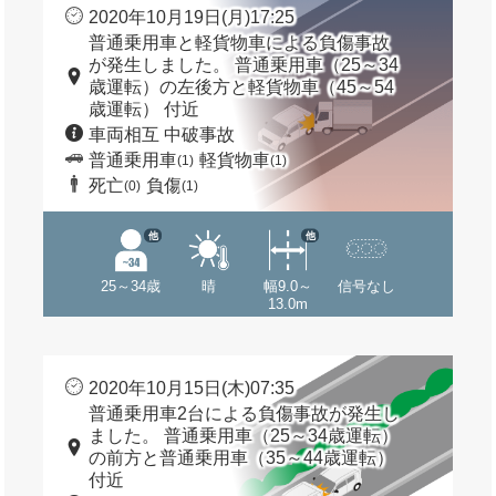
2020年10月19日(月)17:25
普通乗用車と軽貨物車による負傷事故
が発生しました。 普通乗用車（25～34
歳運転）の左後方と軽貨物車（45～54
歳運転） 付近
車両相互 中破事故
普通乗用車
軽貨物車
(1)
(1)
死亡
負傷
(0)
(1)
他
他
25～34歳
晴
幅9.0～
信号なし
13.0m
2020年10月15日(木)07:35
普通乗用車2台による負傷事故が発生し
ました。 普通乗用車（25～34歳運転）
の前方と普通乗用車（35～44歳運転）
付近