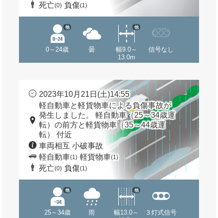
死亡
負傷
(0)
(1)
他
他
0～24歳
曇
幅9.0～
信号なし
13.0m
2023年10月21日(土)14:55
軽自動車と軽貨物車による負傷事故が
発生しました。 軽自動車（25～34歳運
転）の前方と軽貨物車（35～44歳運
転） 付近
車両相互 小破事故
軽自動車
軽貨物車
(1)
(1)
死亡
負傷
(0)
(1)
他
他
25～34歳
雨
幅13.0～
３灯式信号