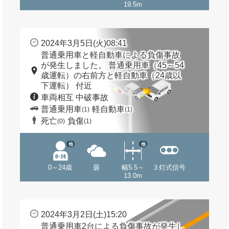
19.5m
2024年3月5日(火)08:41
普通乗用車と軽自動車による負傷事故
が発生しました。 普通乗用車（45～54
歳運転）の右前方と軽自動車（24歳以
下運転） 付近
車両相互 中破事故
普通乗用車
軽自動車
(1)
(1)
死亡
負傷
(0)
(1)
他
他
0～24歳
曇
幅5.5～
３灯式信号
13.0m
2024年3月2日(土)15:20
普通乗用車2台による負傷事故が発生し