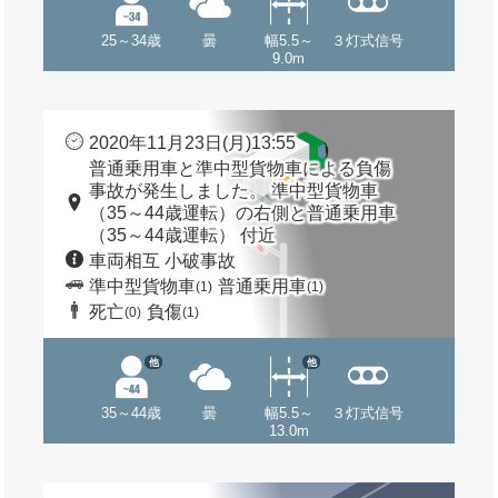
25～34歳
曇
幅5.5～
３灯式信号
9.0m
2020年11月23日(月)13:55
普通乗用車と準中型貨物車による負傷
事故が発生しました。 準中型貨物車
（35～44歳運転）の右側と普通乗用車
（35～44歳運転） 付近
車両相互 小破事故
準中型貨物車
普通乗用車
(1)
(1)
死亡
負傷
(0)
(1)
他
他
35～44歳
曇
幅5.5～
３灯式信号
13.0m