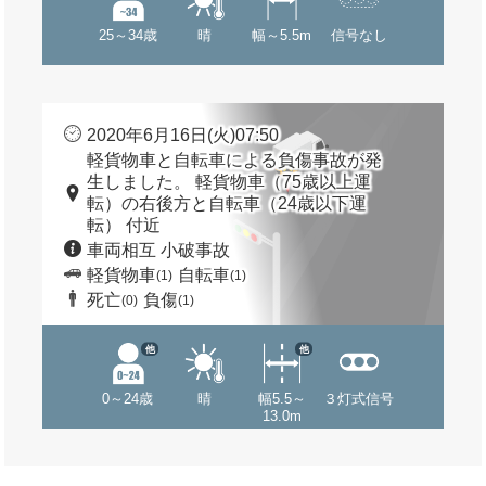
25～34歳
晴
幅～5.5m
信号なし
2020年6月16日(火)07:50
軽貨物車と自転車による負傷事故が発
生しました。 軽貨物車（75歳以上運
転）の右後方と自転車（24歳以下運
転） 付近
車両相互 小破事故
軽貨物車
自転車
(1)
(1)
死亡
負傷
(0)
(1)
他
他
0～24歳
晴
幅5.5～
３灯式信号
13.0m