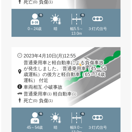
死亡
負傷
(0)
(1)
他
他
0～24歳
晴
幅5.5～
３灯式信号
13.0m
2023年4月10日(月)12:55
普通乗用車と軽自動車による負傷事故
が発生しました。 普通乗用車（45～54
歳運転）の後方と軽自動車（65～74歳
運転） 付近
車両相互 小破事故
普通乗用車
軽自動車
(1)
(1)
死亡
負傷
(0)
(1)
他
他
45～54歳
晴
幅9.0～
３灯式信号