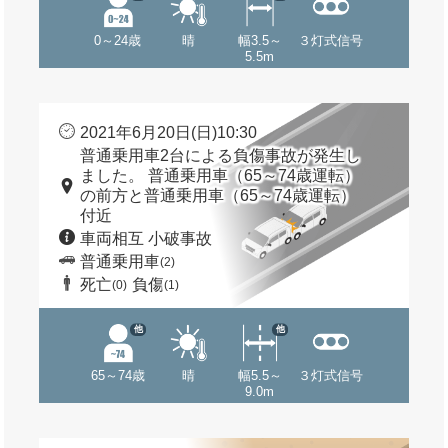
0～24歳
晴
幅3.5～
３灯式信号
5.5m
2021年6月20日(日)10:30
普通乗用車2台による負傷事故が発生し
ました。 普通乗用車（65～74歳運転）
の前方と普通乗用車（65～74歳運転）
付近
車両相互 小破事故
普通乗用車
(2)
死亡
負傷
(0)
(1)
他
他
65～74歳
晴
幅5.5～
３灯式信号
9.0m