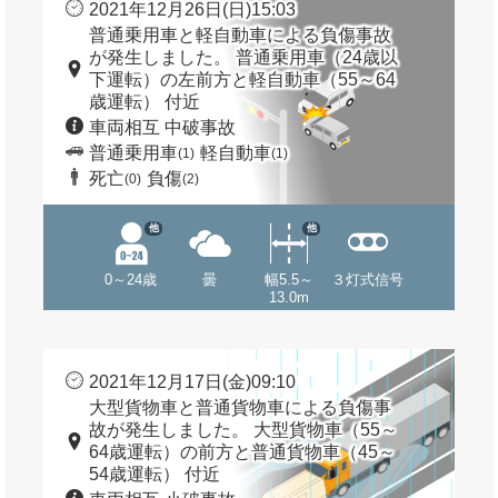
2021年12月26日(日)15:03
普通乗用車と軽自動車による負傷事故
が発生しました。 普通乗用車（24歳以
下運転）の左前方と軽自動車（55～64
歳運転） 付近
車両相互 中破事故
普通乗用車
軽自動車
(1)
(1)
死亡
負傷
(0)
(2)
他
他
0～24歳
曇
幅5.5～
３灯式信号
13.0m
2021年12月17日(金)09:10
大型貨物車と普通貨物車による負傷事
故が発生しました。 大型貨物車（55～
64歳運転）の前方と普通貨物車（45～
54歳運転） 付近