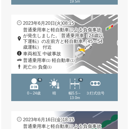
19.5m
2023年6月20日(火)08:15
普通乗用車と軽自動車による負傷事故
が発生しました。 普通乗用車（24歳以
下運転）の左前方と軽自動車（45～54
歳運転） 付近
車両相互 中破事故
普通乗用車
軽自動車
(1)
(1)
死亡
負傷
(0)
(1)
他
他
0～24歳
晴
幅5.5～
３灯式信号
13.0m
2023年6月16日(金)18:15
普通乗用車と軽自動車による負傷事故