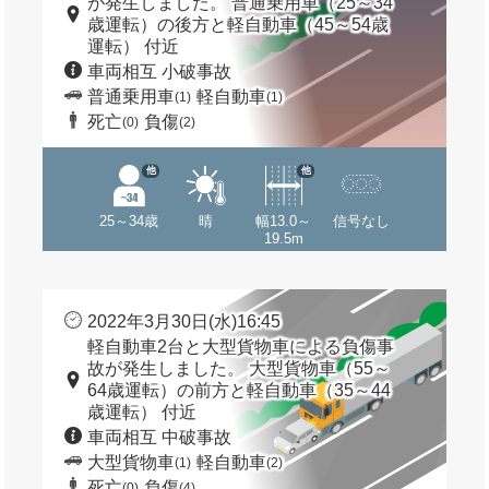
が発生しました。 普通乗用車（25～34
歳運転）の後方と軽自動車（45～54歳
運転） 付近
車両相互 小破事故
普通乗用車
軽自動車
(1)
(1)
死亡
負傷
(0)
(2)
他
他
25～34歳
晴
幅13.0～
信号なし
19.5m
2022年3月30日(水)16:45
軽自動車2台と大型貨物車による負傷事
故が発生しました。 大型貨物車（55～
64歳運転）の前方と軽自動車（35～44
歳運転） 付近
車両相互 中破事故
大型貨物車
軽自動車
(1)
(2)
死亡
負傷
(0)
(4)