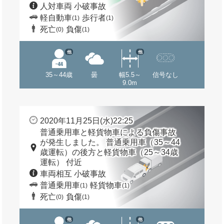
人対車両 小破事故
軽自動車
歩行者
(1)
(1)
死亡
負傷
(0)
(1)
他
他
35～44歳
曇
幅5.5～
信号なし
9.0m
2020年11月25日(水)22:25
普通乗用車と軽貨物車による負傷事故
が発生しました。 普通乗用車（35～44
歳運転）の後方と軽貨物車（25～34歳
運転） 付近
車両相互 小破事故
普通乗用車
軽貨物車
(1)
(1)
死亡
負傷
(0)
(1)
他
他