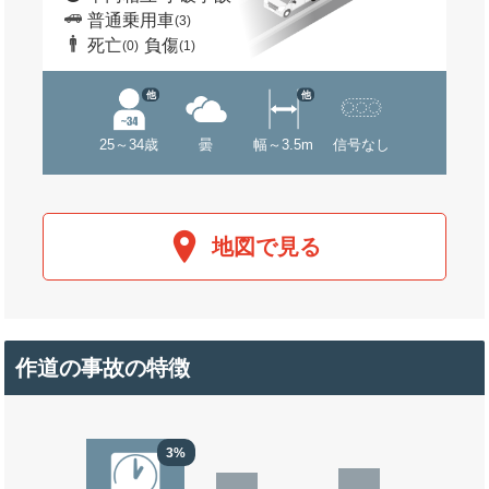
普通乗用車
(3)
死亡
負傷
(0)
(1)
他
他
25～34歳
曇
幅～3.5m
信号なし
地図で見る
作道の事故の特徴
3%