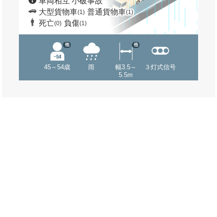
車両相互 小破事故
大型貨物車
普通貨物車
(1)
(1)
死亡
負傷
(0)
(1)
他
他
45～54歳
雨
幅3.5～
３灯式信号
5.5m