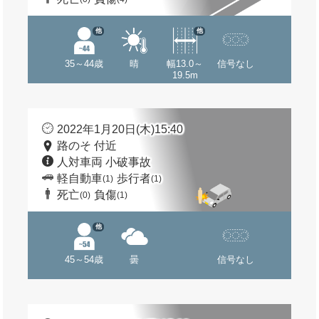
他
他
35～44歳
晴
幅13.0～
信号なし
19.5m
2022年1月20日(木)15:40
路のそ 付近
人対車両 小破事故
軽自動車
歩行者
(1)
(1)
死亡
負傷
(0)
(1)
他
45～54歳
曇
信号なし