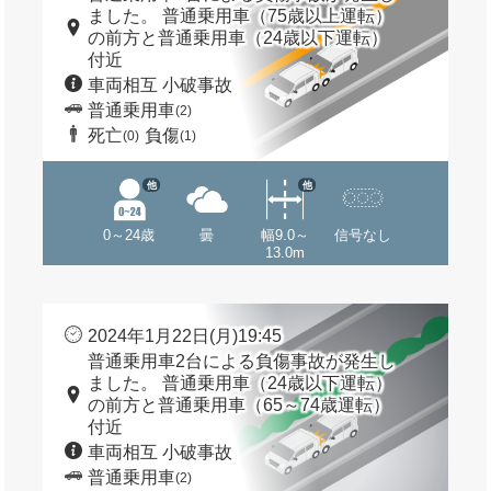
ました。 普通乗用車（75歳以上運転）
の前方と普通乗用車（24歳以下運転）
付近
車両相互 小破事故
普通乗用車
(2)
死亡
負傷
(0)
(1)
他
他
0～24歳
曇
幅9.0～
信号なし
13.0m
2024年1月22日(月)19:45
普通乗用車2台による負傷事故が発生し
ました。 普通乗用車（24歳以下運転）
の前方と普通乗用車（65～74歳運転）
付近
車両相互 小破事故
普通乗用車
(2)