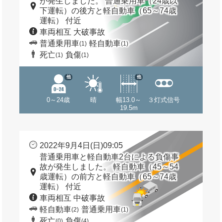
が発生しました。 普通乗用車（24歳以
下運転）の後方と軽自動車（65～74歳
運転） 付近
車両相互 大破事故
普通乗用車
軽自動車
(1)
(1)
死亡
負傷
(1)
(1)
他
他
0～24歳
晴
幅13.0～
３灯式信号
19.5m
2022年9月4日(日)09:05
普通乗用車と軽自動車2台による負傷事
故が発生しました。 軽自動車（45～54
歳運転）の前方と軽自動車（65～74歳
運転） 付近
車両相互 中破事故
軽自動車
普通乗用車
(2)
(1)
死亡
負傷
(0)
(4)