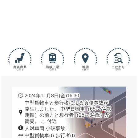
都道府県
沿線・駅
地図
こだわり
で探す
で探す
で探す
条件
2024年11月8日(金)16:30
中型貨物車と歩行者による負傷事故が
発生しました。 中型貨物車（65～74歳
運転）の前方と歩行者（25～34歳）が
衝突。 こ 付近
人対車両 小破事故
中型貨物車
歩行者
(1)
(1)