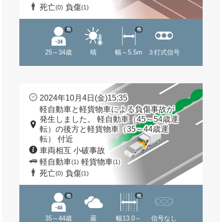
死亡
負傷
(0)
(1)
他
他
25～34歳
晴
幅～5.5m
３灯式信号
2024年10月4日(金)15:35
軽自動車と軽貨物車による負傷事故が
発生しました。 軽自動車（45～54歳運
転）の後方と軽貨物車（35～44歳運
転） 付近
車両相互 小破事故
軽自動車
軽貨物車
(1)
(1)
死亡
負傷
(0)
(1)
他
他
35～44歳
曇
幅13.0～
信号なし