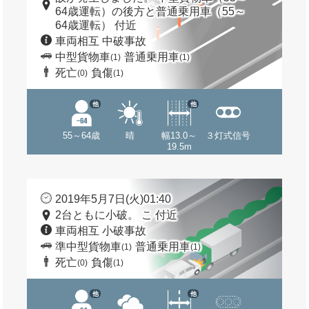
64歳運転）の後方と普通乗用車（55～
64歳運転） 付近
車両相互 中破事故
中型貨物車
普通乗用車
(1)
(1)
死亡
負傷
(0)
(1)
他
他
55～64歳
晴
幅13.0～
３灯式信号
19.5m
2019年5月7日(火)01:40
2台ともに小破。 こ 付近
車両相互 小破事故
準中型貨物車
普通乗用車
(1)
(1)
死亡
負傷
(0)
(1)
他
他