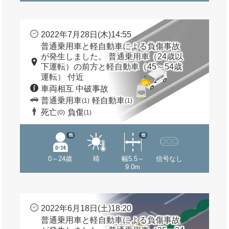
2022年7月28日(木)14:55
普通乗用車と軽自動車による負傷事故
が発生しました。 普通乗用車（24歳以
下運転）の前方と軽自動車（45～54歳
運転） 付近
車両相互 中破事故
普通乗用車
軽自動車
(1)
(1)
死亡
負傷
(0)
(1)
他
他
0～24歳
晴
幅5.5～
信号なし
9.0m
2022年6月18日(土)18:20
普通乗用車と軽自動車による負傷事故