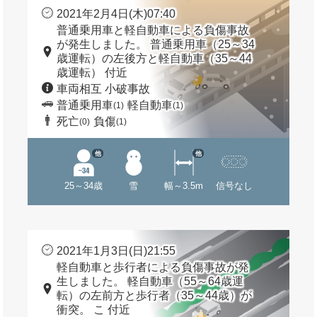
2021年2月4日(木)07:40
普通乗用車と軽自動車による負傷事故
が発生しました。 普通乗用車（25～34
歳運転）の左後方と軽自動車（35～44
歳運転） 付近
車両相互 小破事故
普通乗用車
軽自動車
(1)
(1)
死亡
負傷
(0)
(1)
他
他
25～34歳
雪
幅～3.5m
信号なし
2021年1月3日(日)21:55
軽自動車と歩行者による負傷事故が発
生しました。 軽自動車（55～64歳運
転）の左前方と歩行者（35～44歳）が
衝突。 こ 付近