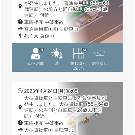
が発生しました。 普通乗用車（55～64
歳運転）の前方と軽自動車（25～34歳
運転） 付近
車両相互 中破事故
普通乗用車
軽自動車
(1)
(1)
死亡
負傷
(0)
(1)
他
他
25～34歳
晴
幅13.0～
信号なし
19.5m
2023年4月24日(月)08:05
大型貨物車と自転車による負傷事故が
発生しました。 大型貨物車（55～64歳
運転）の左側と自転車（24歳以下運
転） 付近
車両相互 中破事故
大型貨物車
自転車
(1)
(1)