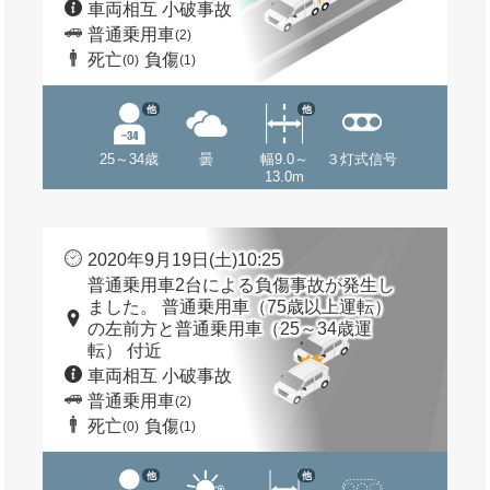
車両相互 小破事故
普通乗用車
(2)
死亡
負傷
(0)
(1)
他
他
25～34歳
曇
幅9.0～
３灯式信号
13.0m
2020年9月19日(土)10:25
普通乗用車2台による負傷事故が発生し
ました。 普通乗用車（75歳以上運転）
の左前方と普通乗用車（25～34歳運
転） 付近
車両相互 小破事故
普通乗用車
(2)
死亡
負傷
(0)
(1)
他
他