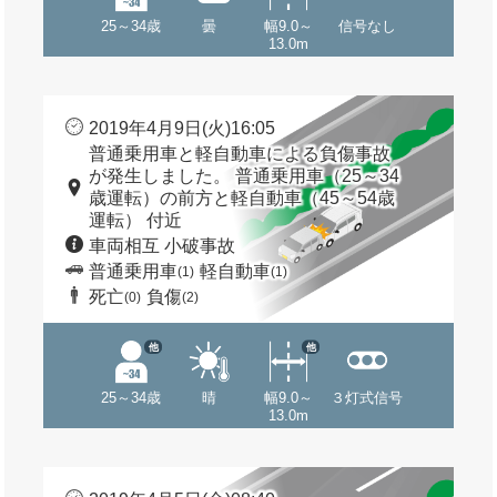
25～34歳
曇
幅9.0～
信号なし
13.0m
2019年4月9日(火)16:05
普通乗用車と軽自動車による負傷事故
が発生しました。 普通乗用車（25～34
歳運転）の前方と軽自動車（45～54歳
運転） 付近
車両相互 小破事故
普通乗用車
軽自動車
(1)
(1)
死亡
負傷
(0)
(2)
他
他
25～34歳
晴
幅9.0～
３灯式信号
13.0m