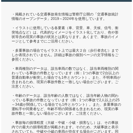
・掲載されている交通事故発生情報は警察庁公開の「交通事故統計
情報のオープンデータ」2019～2024年を使用しています。
・イラストに使用している各要素（車、背景、車、天候、信号、衝
突地点など）は、代表的なイメージをイラスト化しており、色や形
状等含め現実の事故の状況とは異なります。あくまで、事故のイメ
ージとして参考までにご活用ください。
・多重事故の場合でもイラスト上では最大２台（歩行者含む）まで
しか表現されていません。詳細は事故の個別ページの文字情報をご
参照ください。
・車両種別のデータは、該当車両の数ではなく、該当車両種別の関
わっている事故の件数となっています（例：1つの事故で2台以上の
普通自動車が衝突した場合でも1件とカウント）。また、不明車両が
含まれるため、現実の事故件数と一致しない場合がございます。ご
注意ください。
・年齢のデータは、該当年齢の人数ではなく、該当年齢人物の関わ
っている事故の件数となっています（例：1つの事故で2人以上の25
～34歳が関係している場合でも1件とカウント）。また、多重事故の
運転手や同乗者など、年齢不明の関係者も含まれるため、現実の事
故件数と一致しない場合がございます。ご注意ください。
・事故毎の損壊程度（大破・中破・小破・損害なし）は、その事故
内での最大の損壊程度が掲載されます。そのため、大破事故と表示
されていても、中破や小破の車両が存在する場合がございます。同