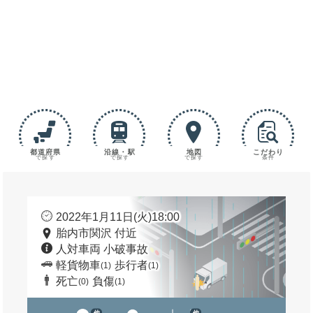
都道府県
沿線・駅
地図
こだわり
で探す
で探す
で探す
条件
2022年1月11日(火)18:00
胎内市関沢 付近
人対車両 小破事故
軽貨物車
歩行者
(1)
(1)
死亡
負傷
(0)
(1)
他
他