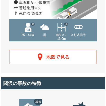
車両相互 小破事故
普通乗用車
(2)
死亡
負傷
(0)
(1)
他
他
35～44歳
曇
幅9.0～
３灯式信号
13.0m
地図で見る
関沢の事故の特徴
33%