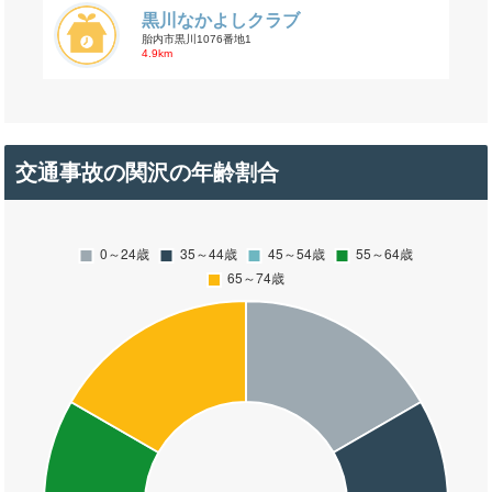
黒川なかよしクラブ
胎内市黒川1076番地1
4.9km
交通事故の関沢の年齢割合