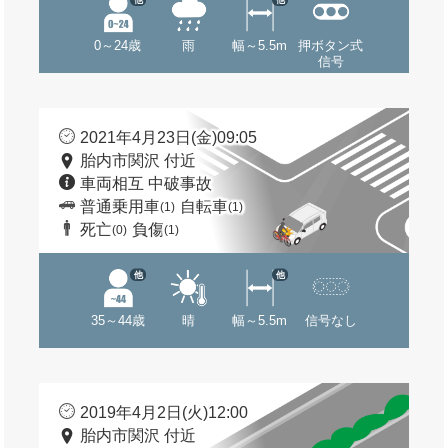
0～24歳
雨
幅～5.5m
押ボタン式
信号
2021年4月23日(金)09:05
胎内市関沢 付近
車両相互 中破事故
普通乗用車
自転車
(1)
(1)
死亡
負傷
(0)
(1)
他
他
35～44歳
晴
幅～5.5m
信号なし
2019年4月2日(火)12:00
胎内市関沢 付近