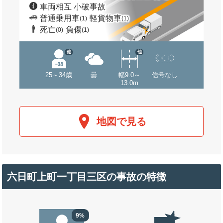
車両相互 小破事故
普通乗用車
軽貨物車
(1)
(1)
死亡
負傷
(0)
(1)
他
他
25～34歳
曇
幅9.0～
信号なし
13.0m
地図で見る
六日町上町一丁目三区の事故の特徴
9%