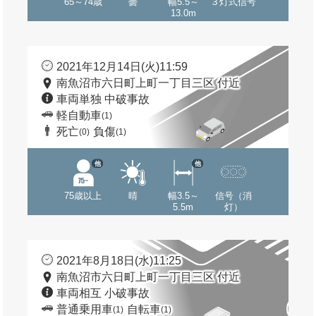
65～74歳
曇
幅5.5～
３灯式信号
13.0m
2021年12月14日(火)11:59
南魚沼市六日町上町一丁目三区 付近
車両単独 中破事故
軽自動車
(1)
死亡
負傷
(0)
(1)
他
他
75歳以上
晴
幅3.5～
信号（消
5.5m
灯）
2021年8月18日(水)11:25
南魚沼市六日町上町一丁目三区 付近
車両相互 小破事故
普通乗用車
自転車
(1)
(1)