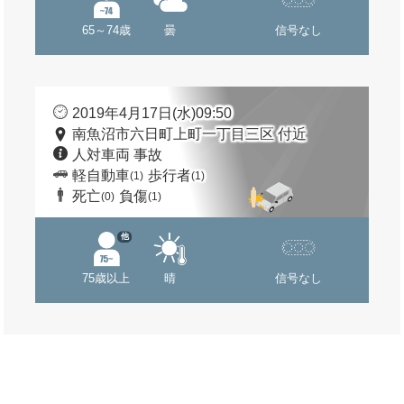
65～74歳
曇
信号なし
2019年4月17日(水)09:50
南魚沼市六日町上町一丁目三区 付近
人対車両 事故
軽自動車
歩行者
(1)
(1)
死亡
負傷
(0)
(1)
他
75歳以上
晴
信号なし