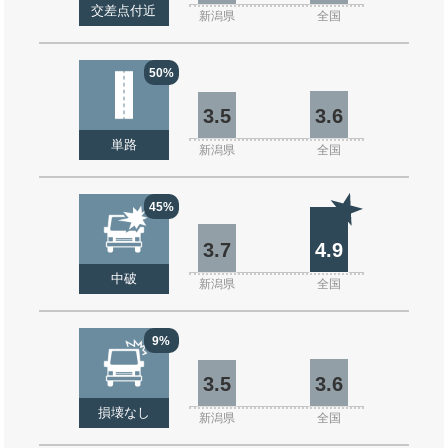
交差点付近
新潟県
全国
50%
3.5
3.6
単路
新潟県
全国
45%
3.7
4.9
中破
新潟県
全国
9%
3.5
3.6
損壊なし
新潟県
全国