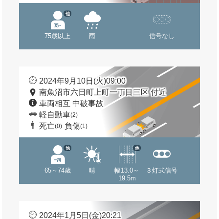
他
75歳以上
雨
信号なし
2024年9月10日(火)09:00
南魚沼市六日町上町一丁目三区 付近
車両相互 中破事故
軽自動車
(2)
死亡
負傷
(0)
(1)
他
他
65～74歳
晴
幅13.0～
３灯式信号
19.5m
2024年1月5日(金)20:21