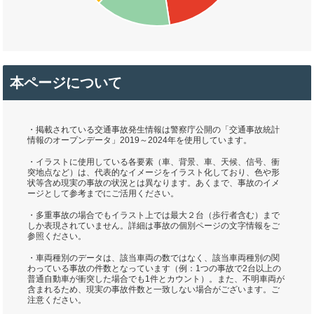
本ページについて
・掲載されている交通事故発生情報は警察庁公開の「交通事故統計
情報のオープンデータ」2019～2024年を使用しています。
・イラストに使用している各要素（車、背景、車、天候、信号、衝
突地点など）は、代表的なイメージをイラスト化しており、色や形
状等含め現実の事故の状況とは異なります。あくまで、事故のイメ
ージとして参考までにご活用ください。
・多重事故の場合でもイラスト上では最大２台（歩行者含む）まで
しか表現されていません。詳細は事故の個別ページの文字情報をご
参照ください。
・車両種別のデータは、該当車両の数ではなく、該当車両種別の関
わっている事故の件数となっています（例：1つの事故で2台以上の
普通自動車が衝突した場合でも1件とカウント）。また、不明車両が
含まれるため、現実の事故件数と一致しない場合がございます。ご
注意ください。