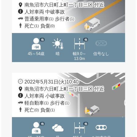
南魚沼市六日町上町一丁目三区 付近
人対車両 中破事故
普通乗用車
歩行者
(1)
(1)
死亡
負傷
(1)
(0)
他
他
45～54歳
晴
幅9.0～
信号なし
13.0m
2022年5月31日(火)10:40
南魚沼市六日町上町一丁目三区 付近
人対車両 小破事故
軽自動車
歩行者
(1)
(1)
死亡
負傷
(0)
(1)
他
他