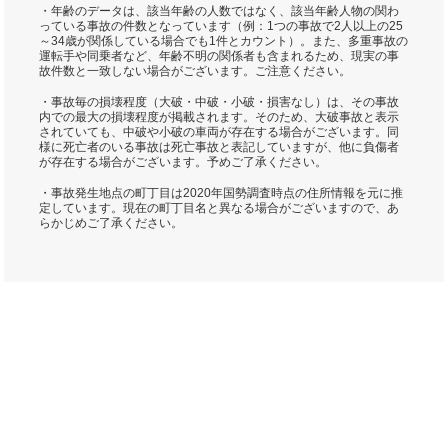
・年齢のデータは、該当年齢の人数ではなく、該当年齢人物の関わ
っている事故の件数となっています（例：1つの事故で2人以上の25
～34歳が関係している場合でも1件とカウント）。また、多重事故の
運転手や同乗者など、年齢不明の関係者も含まれるため、現実の事
故件数と一致しない場合がございます。ご注意ください。
・事故毎の損壊程度（大破・中破・小破・損害なし）は、その事故
内での最大の損壊程度が掲載されます。そのため、大破事故と表示
されていても、中破や小破の車両が存在する場合がございます。同
様に死亡者のいる事故は死亡事故と表記していますが、他に負傷者
が存在する場合がございます。予めご了承ください。
・事故発生地点の町丁目は2020年国勢調査時点の住所情報を元に推
定しています。現在の町丁目名と異なる場合がございますので、あ
らかじめご了承ください。