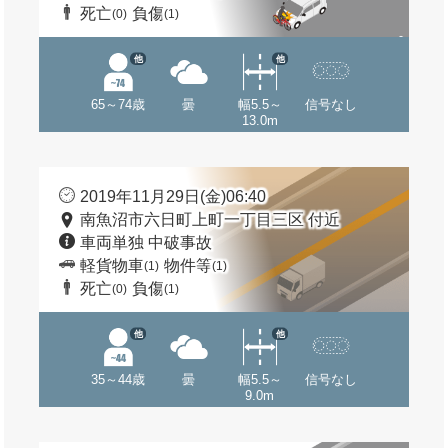
死亡
負傷
(0)
(1)
他
他
65～74歳
曇
幅5.5～
信号なし
13.0m
2019年11月29日(金)06:40
南魚沼市六日町上町一丁目三区 付近
車両単独 中破事故
軽貨物車
物件等
(1)
(1)
死亡
負傷
(0)
(1)
他
他
35～44歳
曇
幅5.5～
信号なし
9.0m