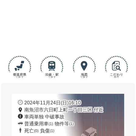
都道府県
沿線・駅
地図
こだわり
で探す
で探す
で探す
条件
2024年11月24日(日)16:10
南魚沼市六日町上町一丁目三区 付近
車両単独 中破事故
普通乗用車
物件等
(1)
(1)
死亡
負傷
(0)
(1)