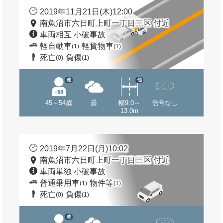
2019年11月21日(木)12:00
南魚沼市六日町上町一丁目三区 付近
車両相互 小破事故
軽自動車
軽貨物車
(1)
(1)
死亡
負傷
(0)
(1)
他
他
45～54歳
曇
幅9.0～
信号なし
13.0m
2019年7月22日(月)10:02
南魚沼市六日町上町一丁目三区 付近
車両単独 小破事故
普通乗用車
物件等
(1)
(1)
死亡
負傷
(0)
(1)
他