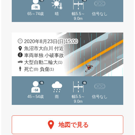
65～74歳
晴
幅5.5～
信号なし
9.0m
2020年8月23日(日)15:00
魚沼市大白川 付近
車両単独 小破事故
大型自動二輪大
(1)
死亡
負傷
(0)
(1)
他
他
45～54歳
雨
幅5.5～
信号なし
9.0m
地図で見る