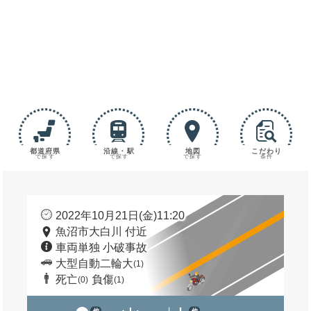
都道府県
沿線・駅
地図
こだわり
で探す
で探す
で探す
条件
2022年10月21日(金)11:20
魚沼市大白川 付近
車両単独 小破事故
大型自動二輪大
(1)
死亡
負傷
(0)
(1)
他
他