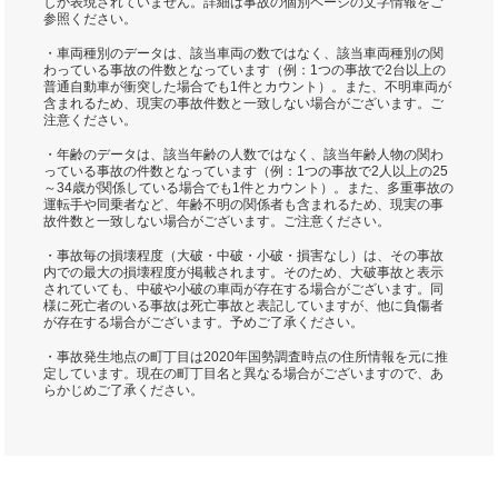
しか表現されていません。詳細は事故の個別ページの文字情報をご
参照ください。
・車両種別のデータは、該当車両の数ではなく、該当車両種別の関
わっている事故の件数となっています（例：1つの事故で2台以上の
普通自動車が衝突した場合でも1件とカウント）。また、不明車両が
含まれるため、現実の事故件数と一致しない場合がございます。ご
注意ください。
・年齢のデータは、該当年齢の人数ではなく、該当年齢人物の関わ
っている事故の件数となっています（例：1つの事故で2人以上の25
～34歳が関係している場合でも1件とカウント）。また、多重事故の
運転手や同乗者など、年齢不明の関係者も含まれるため、現実の事
故件数と一致しない場合がございます。ご注意ください。
・事故毎の損壊程度（大破・中破・小破・損害なし）は、その事故
内での最大の損壊程度が掲載されます。そのため、大破事故と表示
されていても、中破や小破の車両が存在する場合がございます。同
様に死亡者のいる事故は死亡事故と表記していますが、他に負傷者
が存在する場合がございます。予めご了承ください。
・事故発生地点の町丁目は2020年国勢調査時点の住所情報を元に推
定しています。現在の町丁目名と異なる場合がございますので、あ
らかじめご了承ください。