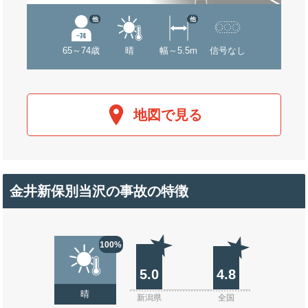
他
他
65～74歳
晴
幅～5.5m
信号なし
地図で見る
金井新保別当沢の事故の特徴
100%
5.0
4.8
晴
新潟県
全国