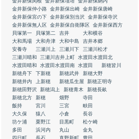
金井新保関根
金井新保壇塔
金井新保納内
金井新保仲小路
金井新保出崎
金井新保唐崎
金井新保宮の下
金井新保別当沢
金井新保寺沢
金井新保無人区
金井新保自衛隊区
金井新保西方
貝塚第一
貝塚第二
吉井
大和横谷
大和馬場
大和舟津
大和中島
吉井本郷
安養寺
三瀬川上
三瀬川下
三瀬川松才
三瀬川晴和
三瀬川吉井上町
水渡田水渡田北
水渡田晴和
水渡田水渡田南
水渡田
新穂皆川
新穂舟下
下新穂
新穂武井
新穂大野
新穂井内
上新穂
新穂瓜生屋
新穂正明寺
新穂田野沢
新穂潟上
新穂青木
新穂長畝
新穂北方
新穂
畑野
寺田
飯持
宮川
三宮
畉田
大久保
猿八
小倉
長谷
坊ケ浦
栗野江
目黒町
松ケ崎
多田
浜河内
丸山
金丸
四日町
長石
真野新町
豊田