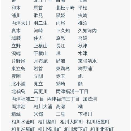
椿
北五十里
白瀬
玉崎
和木
馬首
北松ヶ崎
平松
浦川
歌見
黒姫
虫崎
両津大川
羽二生
両尾
椎泊
真木
河崎
下久知
久知河内
城腰
住吉
原黒
吾潟
立野
上横山
長江
秋津
潟端
下横山
旭
水津
片野尾
月布施
野浦
東強清水
東立島
岩首
東鵜島
柿野浦
豊岡
立間
赤玉
蚫
北小浦
見立
鷲崎
願
北鵜島
真更川
両津福浦一丁目
両津福浦二丁目
両津福浦三丁目
加茂湖
両津港
相川大浦
高瀬
橘
稲鯨
米郷
二見
下相川
相川水金町
相川柴町
相川大間町
相川紙屋町
相川炭屋町
相川濁川町
相川坂下町
相川北沢町