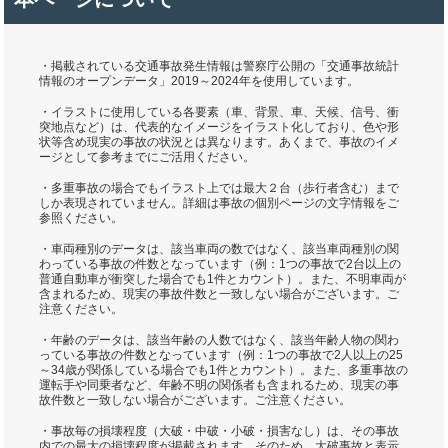
・掲載されている交通事故発生情報は警察庁公開の「交通事故統計
情報のオープンデータ」2019～2024年を使用しています。
・イラストに使用している各要素（車、背景、車、天候、信号、衝
突地点など）は、代表的なイメージをイラスト化しており、色や形
状等含め現実の事故の状況とは異なります。あくまで、事故のイメ
ージとして参考までにご活用ください。
・多重事故の場合でもイラスト上では最大２台（歩行者含む）まで
しか表現されていません。詳細は事故の個別ページの文字情報をご
参照ください。
・車両種別のデータは、該当車両の数ではなく、該当車両種別の関
わっている事故の件数となっています（例：1つの事故で2台以上の
普通自動車が衝突した場合でも1件とカウント）。また、不明車両が
含まれるため、現実の事故件数と一致しない場合がございます。ご
注意ください。
・年齢のデータは、該当年齢の人数ではなく、該当年齢人物の関わ
っている事故の件数となっています（例：1つの事故で2人以上の25
～34歳が関係している場合でも1件とカウント）。また、多重事故の
運転手や同乗者など、年齢不明の関係者も含まれるため、現実の事
故件数と一致しない場合がございます。ご注意ください。
・事故毎の損壊程度（大破・中破・小破・損害なし）は、その事故
内での最大の損壊程度が掲載されます。そのため、大破事故と表示