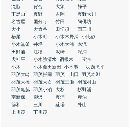
滝脇
背合
大須
静平
下黒山
真野
吉岡
真野大川
名古屋
国分寺
竹田
阿佛坊
大小
大倉谷
田切須
西三川
椿尾
小木町
小木木野浦
小比叡
小木堂釜
井坪
小木大浦
木流
田野浦
江積
沢崎
深浦
犬神平
小木強清水
宿根木
琴浦
小木
小木金田新田
小木港
羽茂滝平
羽茂大崎
羽茂飯岡
羽茂上山田
羽茂本郷
羽茂大橋
羽茂大石
羽茂三瀬
羽茂村山
羽茂亀脇
羽茂小泊
大杉
杉野浦
南新保
柳沢
真浦
赤泊
徳和
三川
莚場
外山
上川茂
下川茂