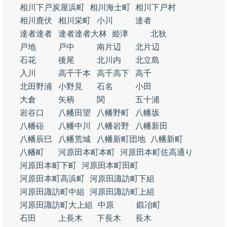
相川下戸炭屋浜町
相川海士町
相川下戸村
相川鹿伏
相川栄町
小川
達者
達者達者
達者達者大林
姫津
北狄
戸地
戸中
南片辺
北片辺
石花
後尾
北川内
北立島
入川
高千千本
高千高下
高千
北田野浦
小野見
石名
小田
大倉
矢柄
関
五十浦
岩谷口
八幡田望
八幡野町
八幡坂
八幡硲
八幡中川
八幡岩野
八幡新田
八幡辰巳
八幡荒城
八幡新町団地
八幡新町
八幡町
河原田本町本町
河原田本町佐高通り
河原田本町下町
河原田本町田町
河原田本町高浜町
河原田諏訪町下組
河原田諏訪町中組
河原田諏訪町上組
河原田諏訪町大上組
中原
鍛冶町
石田
上長木
下長木
長木