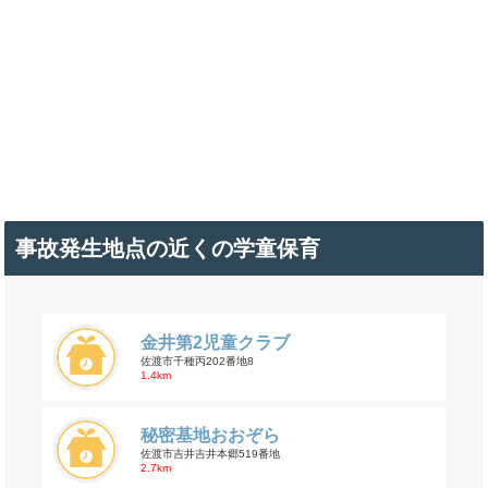
事故発生地点の近くの学童保育
金井第2児童クラブ
佐渡市千種丙202番地8
1.4km
秘密基地おおぞら
佐渡市吉井吉井本郷519番地
2.7km