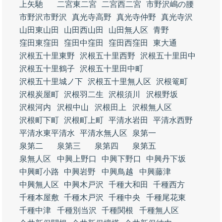
上矢馳
二宮東二宮
二宮西二宮
市野沢嶋の腰
市野沢市野沢
真光寺高野
真光寺仲野
真光寺沢
山田東山田
山田西山田
山田無人区
青野
窪田東窪田
窪田中窪田
窪田西窪田
東大通
沢根五十里東野
沢根五十里西野
沢根五十里田中
沢根五十里鶴子
沢根五十里田中町
沢根五十里城ノ下
沢根五十里無人区
沢根篭町
沢根炭屋町
沢根羽二生
沢根須川
沢根野坂
沢根河内
沢根中山
沢根田上
沢根無人区
沢根町下町
沢根町上町
平清水岩田
平清水西野
平清水東平清水
平清水無人区
泉第一
泉第二
泉第三
泉第四
泉第五
泉無人区
中興上野口
中興下野口
中興丹下坂
中興町小路
中興岩野
中興鳥越
中興藤津
中興無人区
中興木戸沢
千種大和田
千種西方
千種本屋敷
千種木戸沢
千種中央
千種尾花東
千種中津
千種別当沢
千種関根
千種無人区