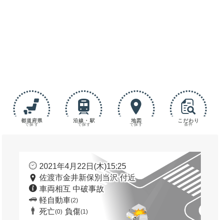
都道府県
沿線・駅
地図
こだわり
で探す
で探す
で探す
条件
2021年4月22日(木)15:25
佐渡市金井新保別当沢 付近
車両相互 中破事故
軽自動車
(2)
死亡
負傷
(0)
(1)