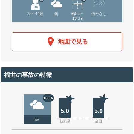
35～44歳
曇
幅5.5～
信号なし
13.0m
地図で見る
福井の事故の特徴
100%
5.0
5.0
曇
新潟県
全国