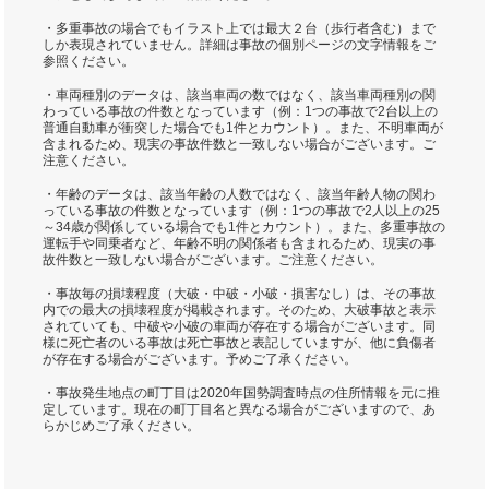
・多重事故の場合でもイラスト上では最大２台（歩行者含む）まで
しか表現されていません。詳細は事故の個別ページの文字情報をご
参照ください。
・車両種別のデータは、該当車両の数ではなく、該当車両種別の関
わっている事故の件数となっています（例：1つの事故で2台以上の
普通自動車が衝突した場合でも1件とカウント）。また、不明車両が
含まれるため、現実の事故件数と一致しない場合がございます。ご
注意ください。
・年齢のデータは、該当年齢の人数ではなく、該当年齢人物の関わ
っている事故の件数となっています（例：1つの事故で2人以上の25
～34歳が関係している場合でも1件とカウント）。また、多重事故の
運転手や同乗者など、年齢不明の関係者も含まれるため、現実の事
故件数と一致しない場合がございます。ご注意ください。
・事故毎の損壊程度（大破・中破・小破・損害なし）は、その事故
内での最大の損壊程度が掲載されます。そのため、大破事故と表示
されていても、中破や小破の車両が存在する場合がございます。同
様に死亡者のいる事故は死亡事故と表記していますが、他に負傷者
が存在する場合がございます。予めご了承ください。
・事故発生地点の町丁目は2020年国勢調査時点の住所情報を元に推
定しています。現在の町丁目名と異なる場合がございますので、あ
らかじめご了承ください。