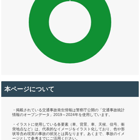
本ページについて
・掲載されている交通事故発生情報は警察庁公開の「交通事故統計
情報のオープンデータ」2019～2024年を使用しています。
・イラストに使用している各要素（車、背景、車、天候、信号、衝
突地点など）は、代表的なイメージをイラスト化しており、色や形
状等含め現実の事故の状況とは異なります。あくまで、事故のイメ
ージとして参考までにご活用ください。