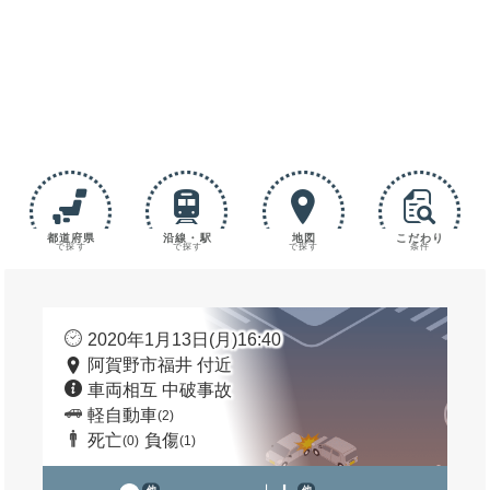
都道府県
沿線・駅
地図
こだわり
で探す
で探す
で探す
条件
2020年1月13日(月)16:40
阿賀野市福井 付近
車両相互 中破事故
軽自動車
(2)
死亡
負傷
(0)
(1)
他
他