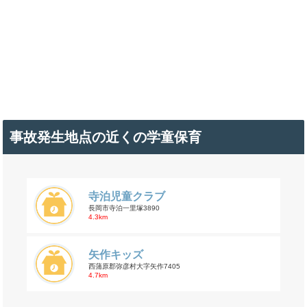
事故発生地点の近くの学童保育
寺泊児童クラブ
長岡市寺泊一里塚3890
4.3km
矢作キッズ
西蒲原郡弥彦村大字矢作7405
4.7km