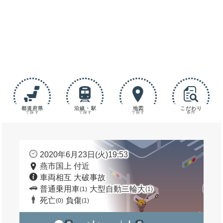
都道府県
沿線・駅
地図
こだわり
で探す
で探す
で探す
条件
2020年6月23日(火)19:53
燕市国上 付近
車両相互 大破事故
普通乗用車
大型自動二輪大
(1)
(1)
死亡
負傷
(0)
(1)
他
他