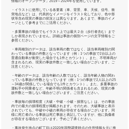
情報のオープンデータ」2019～2024年を使用しています。
・イラストに使用している各要素（車、背景、車、天候、信号、衝
突地点など）は、代表的なイメージをイラスト化しており、色や形
状等含め現実の事故の状況とは異なります。あくまで、事故のイメ
ージとして参考までにご活用ください。
・多重事故の場合でもイラスト上では最大２台（歩行者含む）まで
しか表現されていません。詳細は事故の個別ページの文字情報をご
参照ください。
・車両種別のデータは、該当車両の数ではなく、該当車両種別の関
わっている事故の件数となっています（例：1つの事故で2台以上の
普通自動車が衝突した場合でも1件とカウント）。また、不明車両が
含まれるため、現実の事故件数と一致しない場合がございます。ご
注意ください。
・年齢のデータは、該当年齢の人数ではなく、該当年齢人物の関わ
っている事故の件数となっています（例：1つの事故で2人以上の25
～34歳が関係している場合でも1件とカウント）。また、多重事故の
運転手や同乗者など、年齢不明の関係者も含まれるため、現実の事
故件数と一致しない場合がございます。ご注意ください。
・事故毎の損壊程度（大破・中破・小破・損害なし）は、その事故
内での最大の損壊程度が掲載されます。そのため、大破事故と表示
されていても、中破や小破の車両が存在する場合がございます。同
様に死亡者のいる事故は死亡事故と表記していますが、他に負傷者
が存在する場合がございます。予めご了承ください。
・事故発生地点の町丁目は2020年国勢調査時点の住所情報を元に推