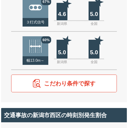
67%
4.6
5.0
３灯式信号
新潟県
全国
60%
5.0
5.0
幅13.0m～
新潟県
全国
こだわり条件で探す
交通事故の新潟市西区の時刻別発生割合