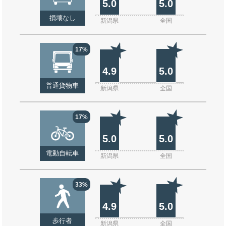
5.0
5.0
損壊なし
新潟県
全国
17%
4.9
5.0
普通貨物車
新潟県
全国
17%
5.0
5.0
電動自転車
新潟県
全国
33%
4.9
5.0
歩行者
新潟県
全国