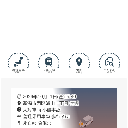
都道府県
沿線・駅
地図
こだわり
で探す
で探す
で探す
条件
2024年10月11日(金)17:40
新潟市西区浦山一丁目 付近
人対車両 小破事故
普通乗用車
歩行者
(1)
(1)
死亡
負傷
(0)
(1)