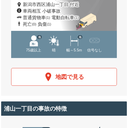
新潟市西区浦山一丁目 付近
車両相互 小破事故
普通貨物車
電動自転車
(1)
(1)
死亡
負傷
(0)
(1)
他
他
75歳以上
晴
幅～5.5m
信号なし
地図で見る
浦山一丁目の事故の特徴