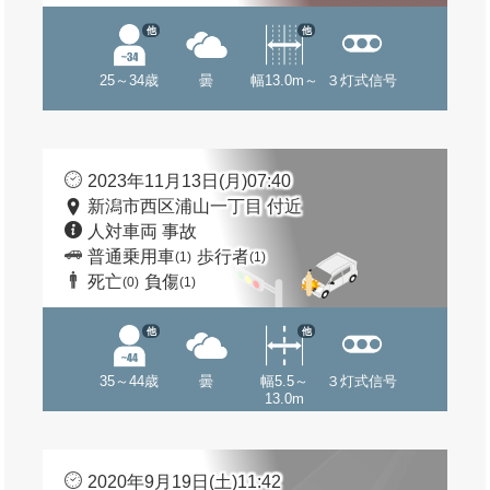
他
他
25～34歳
曇
幅13.0m～
３灯式信号
2023年11月13日(月)07:40
新潟市西区浦山一丁目 付近
人対車両 事故
普通乗用車
歩行者
(1)
(1)
死亡
負傷
(0)
(1)
他
他
35～44歳
曇
幅5.5～
３灯式信号
13.0m
2020年9月19日(土)11:42