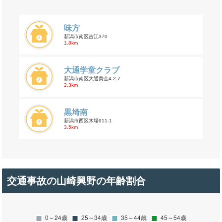
味方
新潟市南区吉江370
1.8km
大通学童クラブ
新潟市南区大通黄金4-2-7
2.3km
黒埼南
新潟市西区木場911-1
3.5km
交通事故の山崎興野の年齢割合