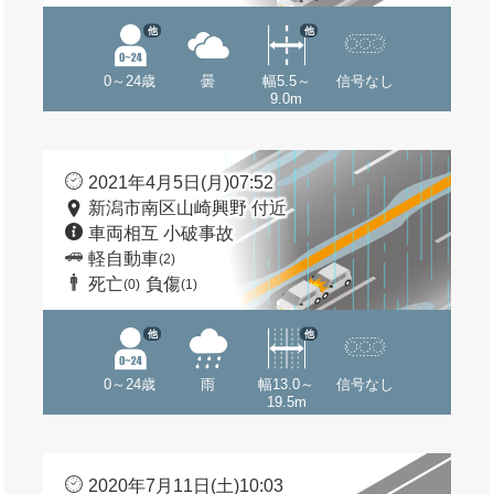
他
他
0～24歳
曇
幅5.5～
信号なし
9.0m
2021年4月5日(月)07:52
新潟市南区山崎興野 付近
車両相互 小破事故
軽自動車
(2)
死亡
負傷
(0)
(1)
他
他
0～24歳
雨
幅13.0～
信号なし
19.5m
2020年7月11日(土)10:03