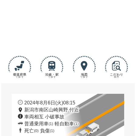
都道府県
沿線・駅
地図
こだわり
で探す
で探す
で探す
条件
2024年8月6日(火)08:15
新潟市南区山崎興野 付近
車両相互 小破事故
普通乗用車
軽自動車
(1)
(1)
死亡
負傷
(0)
(1)