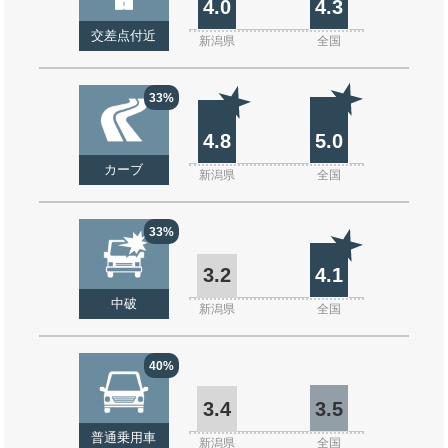
4.0
4.3
交差点付近
新潟県
全国
33%
4.8
5.0
カーブ
新潟県
全国
33%
3.2
4.1
中破
新潟県
全国
40%
3.4
3.5
普通乗用車
新潟県
全国