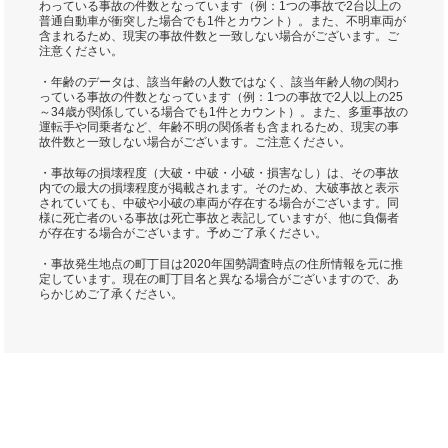
わっている事故の件数となっています（例：1つの事故で2台以上の
普通自動車が衝突した場合でも1件とカウント）。また、不明車両が
含まれるため、現実の事故件数と一致しない場合がございます。ご
注意ください。
・年齢のデータは、該当年齢の人数ではなく、該当年齢人物の関わ
っている事故の件数となっています（例：1つの事故で2人以上の25
～34歳が関係している場合でも1件とカウント）。また、多重事故の
運転手や同乗者など、年齢不明の関係者も含まれるため、現実の事
故件数と一致しない場合がございます。ご注意ください。
・事故毎の損壊程度（大破・中破・小破・損害なし）は、その事故
内での最大の損壊程度が掲載されます。そのため、大破事故と表示
されていても、中破や小破の車両が存在する場合がございます。同
様に死亡者のいる事故は死亡事故と表記していますが、他に負傷者
が存在する場合がございます。予めご了承ください。
・事故発生地点の町丁目は2020年国勢調査時点の住所情報を元に推
定しています。現在の町丁目名と異なる場合がございますので、あ
らかじめご了承ください。