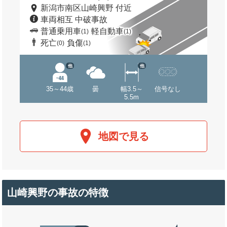
新潟市南区山崎興野 付近
車両相互 中破事故
普通乗用車
軽自動車
(1)
(1)
死亡
負傷
(0)
(1)
他
他
35～44歳
曇
幅3.5～
信号なし
5.5m
地図で見る
山崎興野の事故の特徴