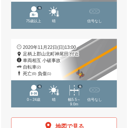
他
75歳以上
晴
信号なし
2020年11月22日(日)13:00
足柄上郡山北町神尾田 付近
車両相互 小破事故
自転車
(2)
死亡
負傷
(0)
(1)
他
他
0～24歳
晴
幅5.5～
信号なし
9.0m
地図で見る