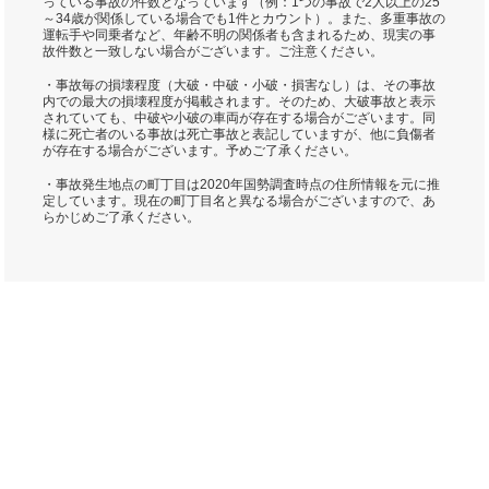
っている事故の件数となっています（例：1つの事故で2人以上の25
～34歳が関係している場合でも1件とカウント）。また、多重事故の
運転手や同乗者など、年齢不明の関係者も含まれるため、現実の事
故件数と一致しない場合がございます。ご注意ください。
・事故毎の損壊程度（大破・中破・小破・損害なし）は、その事故
内での最大の損壊程度が掲載されます。そのため、大破事故と表示
されていても、中破や小破の車両が存在する場合がございます。同
様に死亡者のいる事故は死亡事故と表記していますが、他に負傷者
が存在する場合がございます。予めご了承ください。
・事故発生地点の町丁目は2020年国勢調査時点の住所情報を元に推
定しています。現在の町丁目名と異なる場合がございますので、あ
らかじめご了承ください。