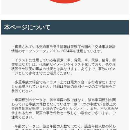
本ページについて
・掲載されている交通事故発生情報は警察庁公開の「交通事故統計
情報のオープンデータ」2019～2024年を使用しています。
・イラストに使用している各要素（車、背景、車、天候、信号、衝
突地点など）は、代表的なイメージをイラスト化しており、色や形
状等含め現実の事故の状況とは異なります。あくまで、事故のイメ
ージとして参考までにご活用ください。
・多重事故の場合でもイラスト上では最大２台（歩行者含む）まで
しか表現されていません。詳細は事故の個別ページの文字情報をご
参照ください。
・車両種別のデータは、該当車両の数ではなく、該当車両種別の関
わっている事故の件数となっています（例：1つの事故で2台以上の
普通自動車が衝突した場合でも1件とカウント）。また、不明車両が
含まれるため、現実の事故件数と一致しない場合がございます。ご
注意ください。
・年齢のデータは、該当年齢の人数ではなく、該当年齢人物の関わ