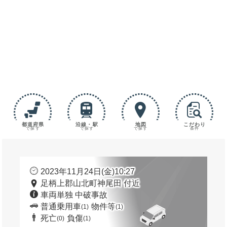
都道府県
沿線・駅
地図
こだわり
で探す
で探す
で探す
条件
2023年11月24日(金)10:27
足柄上郡山北町神尾田 付近
車両単独 中破事故
普通乗用車
物件等
(1)
(1)
死亡
負傷
(0)
(1)