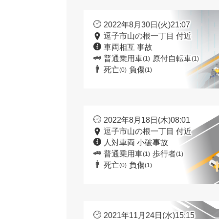
2022年8月30日(火)21:07
逗子市山の根一丁目 付近
車両相互 事故
普通乗用車
原付自転車
(1)
(1)
死亡
負傷
(0)
(1)
2022年8月18日(木)08:01
逗子市山の根一丁目 付近
人対車両 小破事故
普通乗用車
歩行者
(1)
(1)
死亡
負傷
(0)
(1)
2021年11月24日(水)15:15