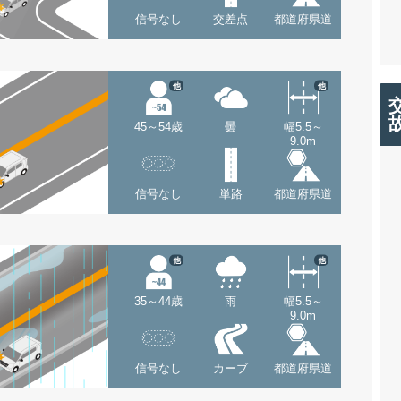
信号なし
交差点
都道府県道
他
他
45～54歳
曇
幅5.5～
9.0m
信号なし
単路
都道府県道
他
他
35～44歳
雨
幅5.5～
9.0m
信号なし
カーブ
都道府県道