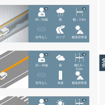
他
他
45～54歳
雨
幅～3.5m
信号なし
カーブ
都道府県道
他
他
25～34歳
曇
幅5.5～
9.0m
信号なし
単路
都道府県道
他
他