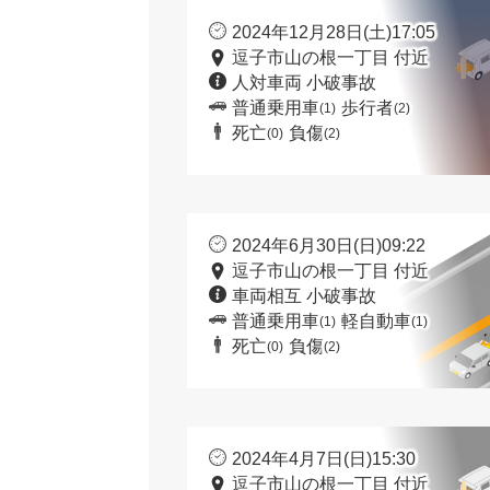
2024年12月28日(土)17:05
逗子市山の根一丁目 付近
人対車両 小破事故
普通乗用車
歩行者
(1)
(2)
死亡
負傷
(0)
(2)
2024年6月30日(日)09:22
逗子市山の根一丁目 付近
車両相互 小破事故
普通乗用車
軽自動車
(1)
(1)
死亡
負傷
(0)
(2)
2024年4月7日(日)15:30
逗子市山の根一丁目 付近