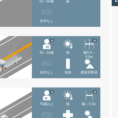
55～64歳
曇
信号なし
他
他
45～54歳
晴
幅5.5～
9.0m
信号なし
単路
都道府県道
他
他
75歳以上
晴
幅～5.5m