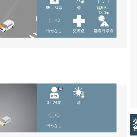
65～74歳
晴
幅5.5～
13.0m
信号なし
交差点
都道府県道
他
0～24歳
晴
信号なし