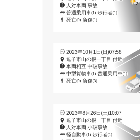
人対車両 事故
普通乗用車
歩行者
(1)
(1)
死亡
負傷
(0)
(1)
2023年10月1日(日)07:58
逗子市山の根一丁目 付近
車両相互 中破事故
中型貨物車
普通乗用車
(1)
(1)
死亡
負傷
(0)
(3)
2023年8月26日(土)10:07
逗子市山の根一丁目 付近
人対車両 小破事故
軽自動車
歩行者
(1)
(1)