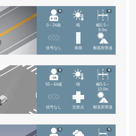
他
他
0～24歳
晴
幅5.5～
9.0m
信号なし
単路
都道府県道
他
他
55～64歳
晴
幅5.5～
13.0m
信号なし
交差点
都道府県道
他
他