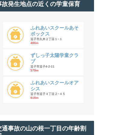
事故発生地点の近くの学童保育
ふれあいスクールあそ
ボックス
逗子市久木２丁目１−１
466m
ずしっ子太陽学童クラ
ブ
逗子市逗子4-2-11
579m
ふれあいスクールオア
シス
逗子市逗子４丁目２−４５
616m
交通事故の山の根一丁目の年齢割
合