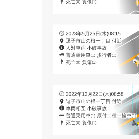
死亡
負傷
(0)
(1)
2023年5月25日(木)08:15
逗子市山の根一丁目 付近
人対車両 小破事故
普通乗用車
歩行者
(1)
(1)
死亡
負傷
(0)
(1)
2022年12月22日(木)08:58
逗子市山の根一丁目 付近
車両相互 小破事故
普通乗用車
原付二種二輪車
(1)
(1)
死亡
負傷
(0)
(1)