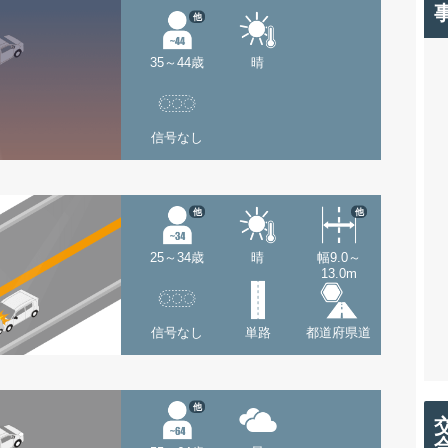
他
35～44歳
晴
信号なし
他
他
25～34歳
晴
幅9.0～
13.0m
信号なし
単路
都道府県道
他