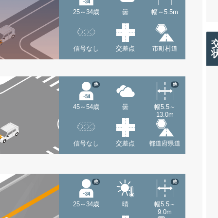
25～34歳
曇
幅～5.5m
信号なし
交差点
市町村道
他
他
45～54歳
曇
幅5.5～
13.0m
信号なし
交差点
都道府県道
他
他
25～34歳
晴
幅5.5～
9.0m