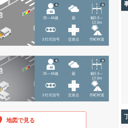
他
他
近
35～44歳
曇
幅5.5～
13.0m
３灯式信号
交差点
市町村道
他
他
近
35～44歳
曇
幅5.5～
13.0m
３灯式信号
交差点
市町村道
地図で見る