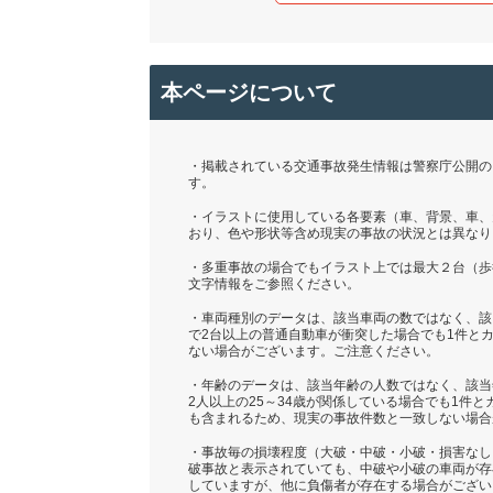
本ページについて
・掲載されている交通事故発生情報は警察庁公開の「
す。
・イラストに使用している各要素（車、背景、車、
おり、色や形状等含め現実の事故の状況とは異なり
・多重事故の場合でもイラスト上では最大２台（歩
文字情報をご参照ください。
・車両種別のデータは、該当車両の数ではなく、該
で2台以上の普通自動車が衝突した場合でも1件と
ない場合がございます。ご注意ください。
・年齢のデータは、該当年齢の人数ではなく、該当
2人以上の25～34歳が関係している場合でも1件
も含まれるため、現実の事故件数と一致しない場合
・事故毎の損壊程度（大破・中破・小破・損害なし
破事故と表示されていても、中破や小破の車両が存
していますが、他に負傷者が存在する場合がござい