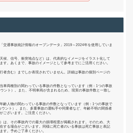
交通事故統計情報のオープンデータ」2019～2024年を使用していま
天候、信号、衝突地点など）は、代表的なイメージをイラスト化して
ます。あくまで、事故のイメージとして参考までにご活用ください。
行者含む）までしか表現されていません。詳細は事故の個別ページの
当車両種別の関わっている事故の件数となっています（例：1つの事故
カウント）。また、不明車両が含まれるため、現実の事故件数と一致し
年齢人物の関わっている事故の件数となっています（例：1つの事故で
とカウント）。また、多重事故の運転手や同乗者など、年齢不明の関係者
がございます。ご注意ください。
）は、その事故内での最大の損壊程度が掲載されます。そのため、大
在する場合がございます。同様に死亡者のいる事故は死亡事故と表記
ます。予めご了承ください。