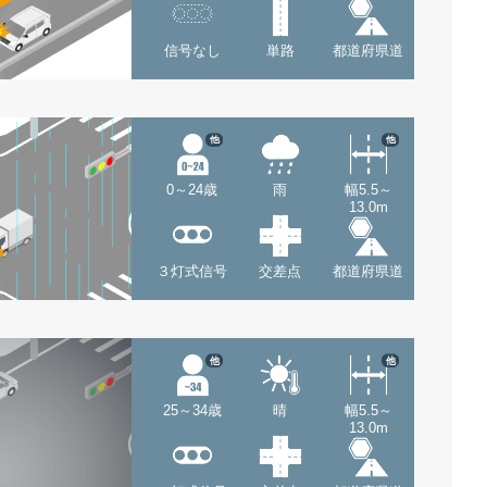
信号なし
単路
都道府県道
他
他
0～24歳
雨
幅5.5～
13.0m
３灯式信号
交差点
都道府県道
他
他
25～34歳
晴
幅5.5～
13.0m