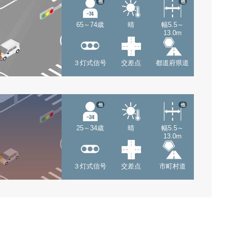
他
他
65～74歳
晴
幅5.5～
13.0m
３灯式信号
交差点
都道府県道
他
他
25～34歳
晴
幅5.5～
13.0m
３灯式信号
交差点
市町村道