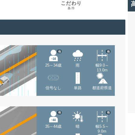
こだわり
条件
他
他
25～34歳
雨
幅9.0～
13.0m
信号なし
単路
都道府県道
他
他
35～44歳
晴
幅5.5～
9.0m