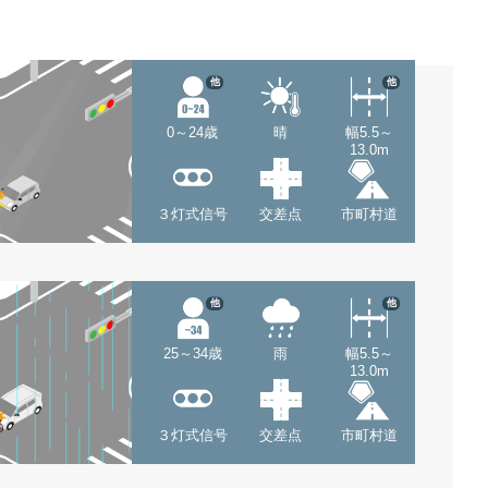
他
他
0～24歳
晴
幅5.5～
13.0m
３灯式信号
交差点
市町村道
他
他
25～34歳
雨
幅5.5～
13.0m
３灯式信号
交差点
市町村道