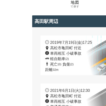
地図
で探す
高田駅周辺
2019年7月19日(金)17:25
高松市亀田町 付近
車両相互 小破事故
軽自動車
(2)
死亡
負傷
(0)
(2)
距離
32m
2021年6月1日(火)12:30
高松市亀田町 付近
車両相互 小破事故