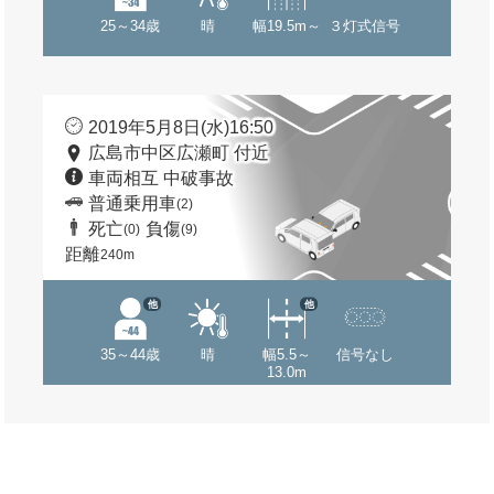
25～34歳
晴
幅19.5m～
３灯式信号
2019年5月8日(水)16:50
広島市中区広瀬町 付近
車両相互 中破事故
普通乗用車
(2)
死亡
負傷
(0)
(9)
距離
240m
他
他
35～44歳
晴
幅5.5～
信号なし
13.0m