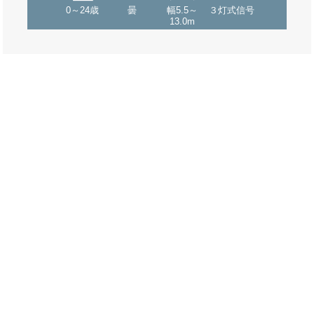
0～24歳
曇
幅5.5～
３灯式信号
13.0m