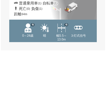
普通乗用車
自転車
(1)
(1)
死亡
負傷
(0)
(1)
距離
64m
他
他
0～24歳
晴
幅5.5～
３灯式信号
13.0m