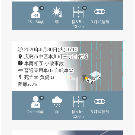
他
他
25～34歳
晴
幅5.5～
３灯式信号
13.0m
2020年6月30日(火)16:10
広島市中区本川町三丁目 付近
車両相互 小破事故
普通乗用車
自転車
(1)
(1)
死亡
負傷
(0)
(1)
距離
260m
他
他
45～54歳
雨
幅5.5～
３灯式信号
13.0m