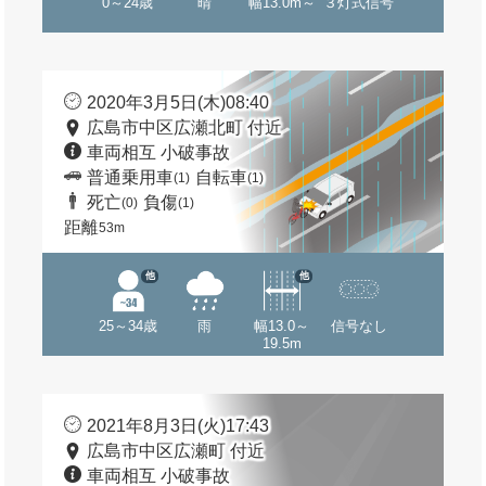
0～24歳
晴
幅13.0m～
３灯式信号
2020年3月5日(木)08:40
広島市中区広瀬北町 付近
車両相互 小破事故
普通乗用車
自転車
(1)
(1)
死亡
負傷
(0)
(1)
距離
53m
他
他
25～34歳
雨
幅13.0～
信号なし
19.5m
2021年8月3日(火)17:43
広島市中区広瀬町 付近
車両相互 小破事故