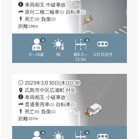
車両相互 中破事故
原付二種二輪車
自転車
(1)
(1)
死亡
負傷
(0)
(2)
距離
198m
他
他
0～24歳
晴
幅5.5～
３灯式信号
13.0m
2023年3月30日(木)10:38
広島市中区広瀬町 付近
車両相互 小破事故
普通乗用車
自転車
(1)
(1)
死亡
負傷
(0)
(1)
距離
207m
他
他