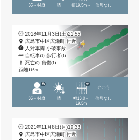
35～44歳
晴
幅19.5m～
信号なし
2018年11月3日(土)21:55
広島市中区広瀬町 付近
人対車両 小破事故
自転車
歩行者
(1)
(1)
死亡
負傷
(0)
(1)
距離
116m
他
他
35～44歳
晴
幅13.0～
信号なし
19.5m
2021年11月8日(月)19:33
広島市中区広瀬町 付近