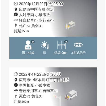
2020年12月29日(火)05:00
広島市中区寺町 付近
人対車両 小破事故
軽自動車
歩行者
(1)
(1)
死亡
負傷
(0)
(1)
距離
255m
他
他
35～44歳
晴
幅13.0m～
３灯式信号
2022年4月22日(金)20:30
広島市中区本川町三丁目 付近
車両相互 小破事故
普通乗用車
自転車
(1)
(1)
死亡
負傷
(0)
(1)
距離
260m