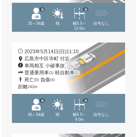
他
他
25～34歳
晴
幅5.5～
信号なし
13.0m
2023年5月14日(日)11:10
広島市中区寺町 付近
車両相互 小破事故
普通乗用車
軽自動車
(1)
(1)
死亡
負傷
(0)
(4)
距離
242m
他
他
45～54歳
晴
幅5.5～
信号なし
9.0m