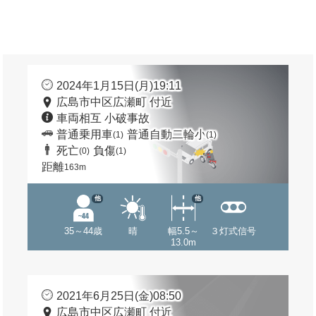
2024年1月15日(月)19:11
広島市中区広瀬町 付近
車両相互 小破事故
普通乗用車
普通自動二輪小
(1)
(1)
死亡
負傷
(0)
(1)
距離
163m
他
他
35～44歳
晴
幅5.5～
３灯式信号
13.0m
2021年6月25日(金)08:50
広島市中区広瀬町 付近