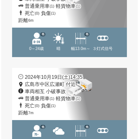
普通乗用車
軽貨物車
(1)
(1)
死亡
負傷
(0)
(1)
距離
6m
他
他
0～24歳
晴
幅13.0m～
３灯式信号
2024年10月19日(土)14:35
広島市中区広瀬町 付近
車両相互 小破事故
普通乗用車
軽貨物車
(1)
(1)
死亡
負傷
(0)
(1)
距離
7m
他
他