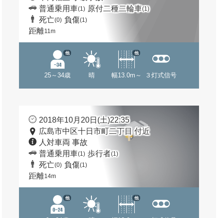
普通乗用車
原付二種二輪車
(1)
(1)
死亡
負傷
(0)
(1)
距離
11m
他
他
25～34歳
晴
幅13.0m～
３灯式信号
2018年10月20日(土)22:35
広島市中区十日市町二丁目 付近
人対車両 事故
普通乗用車
歩行者
(1)
(1)
死亡
負傷
(0)
(1)
距離
14m
他
他