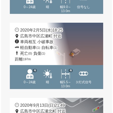
0～24歳
晴
幅9.0～
信号なし
13.0m
2020年2月5日(水)18:25
広島市中区広瀬町 付近
車両相互 小破事故
軽自動車
自転車
(1)
(1)
死亡
負傷
(0)
(1)
距離
197m
他
他
0～24歳
晴
幅5.5～
３灯式信号
13.0m
2020年9月13日(日)21:49
広島市中区広瀬北町 付近