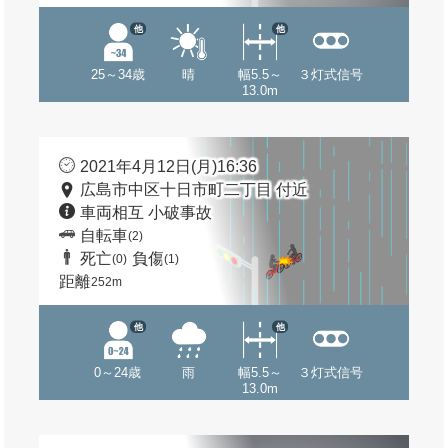
他
他
25～34歳
晴
幅5.5～
３灯式信号
13.0m
2021年4月12日(月)16:36
広島市中区十日市町二丁目 付近
車両相互 小破事故
自転車
(2)
死亡
負傷
(0)
(1)
距離
252m
他
他
0～24歳
雨
幅5.5～
３灯式信号
13.0m