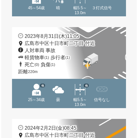
45～54歳
晴
幅5.5～
３灯式信号
13.0m
2023年8月31日(木)11:05
広島市中区十日市町二丁目 付近
人対車両 事故
軽貨物車
歩行者
(1)
(1)
死亡
負傷
(0)
(1)
距離
220m
他
他
25～34歳
曇
幅5.5～
信号なし
13.0m
2024年2月2日(金)08:45
広島市中区十日市町二丁目 付近