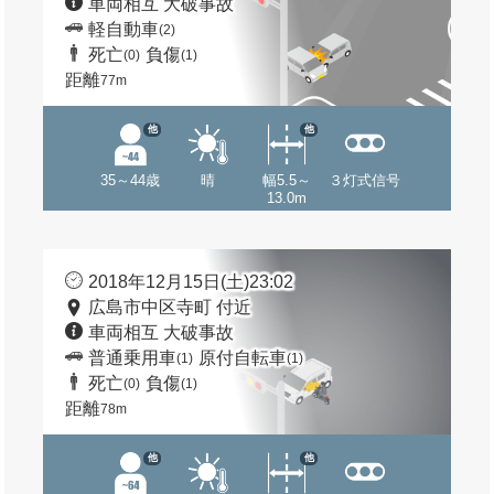
車両相互 大破事故
軽自動車
(2)
死亡
負傷
(0)
(1)
距離
77m
他
他
35～44歳
晴
幅5.5～
３灯式信号
13.0m
2018年12月15日(土)23:02
広島市中区寺町 付近
車両相互 大破事故
普通乗用車
原付自転車
(1)
(1)
死亡
負傷
(0)
(1)
距離
78m
他
他