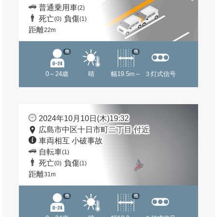
普通乗用車
(2)
死亡
負傷
(0)
(1)
距離
22m
他
他
0～24歳
晴
幅19.5m～
３灯式信号
2024年10月10日(木)19:32
広島市中区十日市町二丁目 付近
車両相互 小破事故
自転車
(1)
死亡
負傷
(0)
(1)
距離
31m
他
他