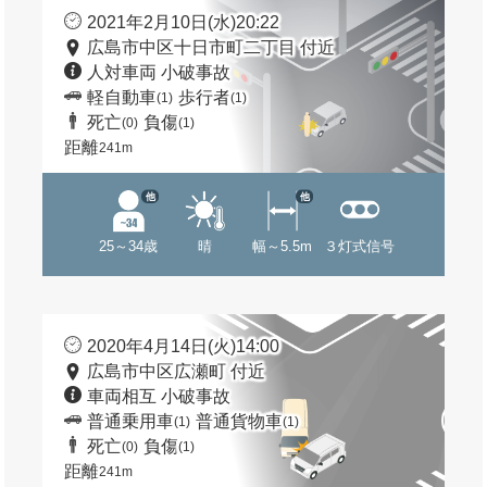
2021年2月10日(水)20:22
広島市中区十日市町二丁目 付近
人対車両 小破事故
軽自動車
歩行者
(1)
(1)
死亡
負傷
(0)
(1)
距離
241m
他
他
25～34歳
晴
幅～5.5m
３灯式信号
2020年4月14日(火)14:00
広島市中区広瀬町 付近
車両相互 小破事故
普通乗用車
普通貨物車
(1)
(1)
死亡
負傷
(0)
(1)
距離
241m