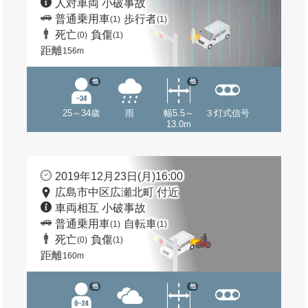
人対車両 小破事故
普通乗用車
歩行者
(1)
(1)
死亡
負傷
(0)
(1)
距離
156m
他
他
25～34歳
雨
幅5.5～
３灯式信号
13.0m
2019年12月23日(月)16:00
広島市中区広瀬北町 付近
車両相互 小破事故
普通乗用車
自転車
(1)
(1)
死亡
負傷
(0)
(1)
距離
160m
他
他