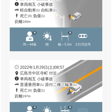
車両相互 小破事故
軽自動車
自転車
(1)
(1)
死亡
負傷
(0)
(1)
距離
165m
他
他
35～44歳
晴
幅～5.5m
３灯式信号
2022年1月29日(土)08:57
広島市中区寺町 付近
車両相互 小破事故
普通乗用車
原付二種二輪車
(1)
(1)
死亡
負傷
(0)
(1)
距離
197m
他
他