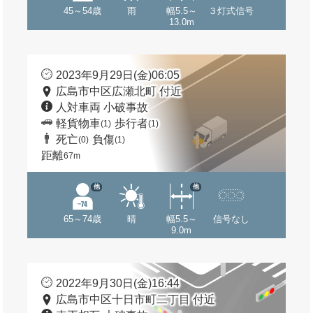
45～54歳
雨
幅5.5～
３灯式信号
13.0m
2023年9月29日(金)06:05
広島市中区広瀬北町 付近
人対車両 小破事故
軽貨物車
歩行者
(1)
(1)
死亡
負傷
(0)
(1)
距離
67m
他
他
65～74歳
晴
幅5.5～
信号なし
9.0m
2022年9月30日(金)16:44
広島市中区十日市町二丁目 付近