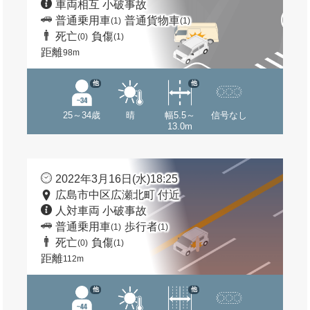
車両相互 小破事故
普通乗用車
普通貨物車
(1)
(1)
死亡
負傷
(0)
(1)
距離
98m
他
他
25～34歳
晴
幅5.5～
信号なし
13.0m
2022年3月16日(水)18:25
広島市中区広瀬北町 付近
人対車両 小破事故
普通乗用車
歩行者
(1)
(1)
死亡
負傷
(0)
(1)
距離
112m
他
他