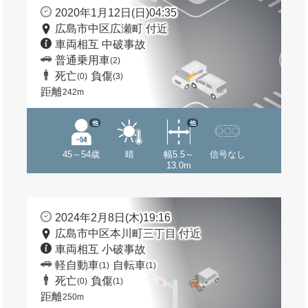
2020年1月12日(日)04:35
広島市中区広瀬町 付近
車両相互 中破事故
普通乗用車
(2)
死亡
負傷
(0)
(3)
距離
242m
他
他
45～54歳
晴
幅5.5～
信号なし
13.0m
2024年2月8日(木)19:16
広島市中区本川町三丁目 付近
車両相互 小破事故
軽自動車
自転車
(1)
(1)
死亡
負傷
(0)
(1)
距離
250m