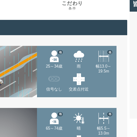
こだわり
条件
他
他
25～34歳
雨
幅13.0～
19.5m
信号なし
交差点付近
他
他
65～74歳
晴
幅5.5～
13.0m