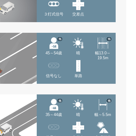
３灯式信号
交差点
他
他
45～54歳
晴
幅13.0～
19.5m
信号なし
単路
他
他
35～44歳
晴
幅～5.5m