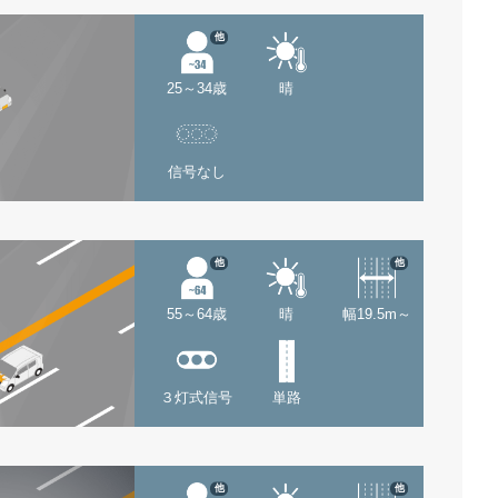
他
25～34歳
晴
信号なし
他
他
55～64歳
晴
幅19.5m～
３灯式信号
単路
他
他