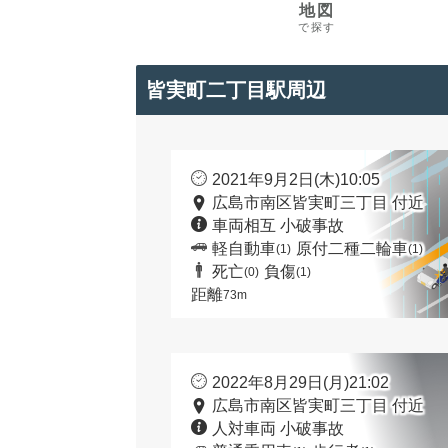
地図
で探す
皆実町二丁目駅周辺
2021年9月2日(木)10:05
広島市南区皆実町三丁目 付近
車両相互 小破事故
軽自動車
原付二種二輪車
(1)
(1)
死亡
負傷
(0)
(1)
距離
73m
2022年8月29日(月)21:02
広島市南区皆実町三丁目 付近
人対車両 小破事故