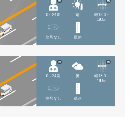
他
他
0～24歳
晴
幅13.0～
19.5m
信号なし
単路
他
他
0～24歳
曇
幅13.0～
19.5m
信号なし
単路