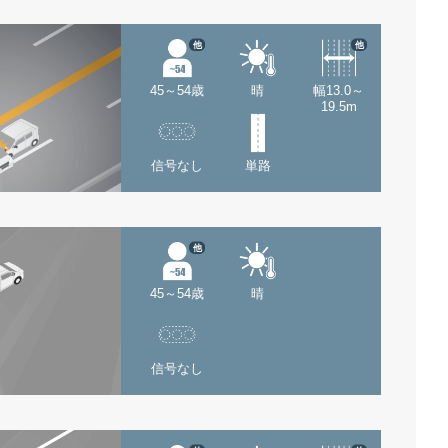
他
他
45～54歳
晴
幅13.0～
19.5m
信号なし
単路
他
45～54歳
晴
信号なし