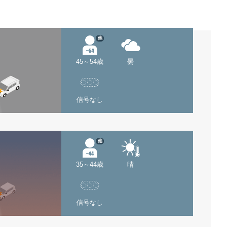
他
45～54歳
曇
信号なし
他
35～44歳
晴
信号なし