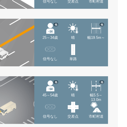
信号なし
交差点
市町村道
他
他
25～34歳
晴
幅19.5m～
信号なし
単路
他
他
45～54歳
晴
幅5.5～
13.0m
信号なし
交差点
市町村道