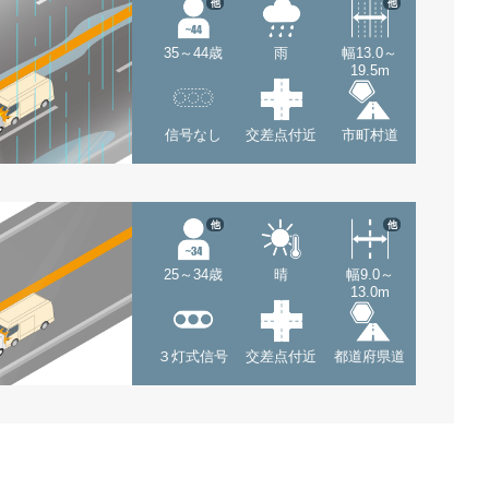
他
他
35～44歳
雨
幅13.0～
19.5m
信号なし
交差点付近
市町村道
他
他
25～34歳
晴
幅9.0～
13.0m
３灯式信号
交差点付近
都道府県道