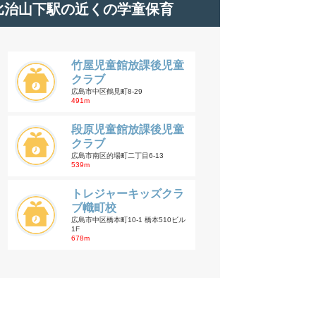
比治山下駅の近くの学童保育
竹屋児童館放課後児童
クラブ
広島市中区鶴見町8-29
491m
段原児童館放課後児童
クラブ
広島市南区的場町二丁目6-13
539m
トレジャーキッズクラ
ブ幟町校
広島市中区橋本町10-1 橋本510ビル
1F
678m