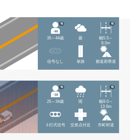
他
他
35～44歳
曇
幅5.5～
9.0m
信号なし
単路
都道府県道
他
他
25～34歳
雨
幅9.0～
13.0m
３灯式信号
交差点付近
市町村道