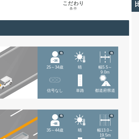
こだわり
条件
他
他
25～34歳
晴
幅5.5～
9.0m
信号なし
単路
都道府県道
他
他
35～44歳
晴
幅13.0～
19.5m