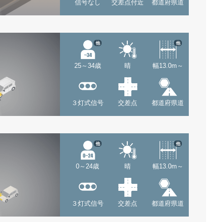
信号なし
交差点付近
都道府県道
他
他
25～34歳
晴
幅13.0m～
３灯式信号
交差点
都道府県道
他
他
0～24歳
晴
幅13.0m～
３灯式信号
交差点
都道府県道