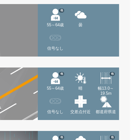
他
55～64歳
曇
信号なし
他
他
55～64歳
晴
幅13.0～
19.5m
信号なし
交差点付近
都道府県道
他
他