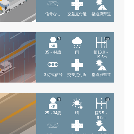
信号なし
交差点付近
都道府県道
他
他
35～44歳
雨
幅13.0～
19.5m
３灯式信号
交差点付近
都道府県道
他
他
25～34歳
晴
幅5.5～
9.0m