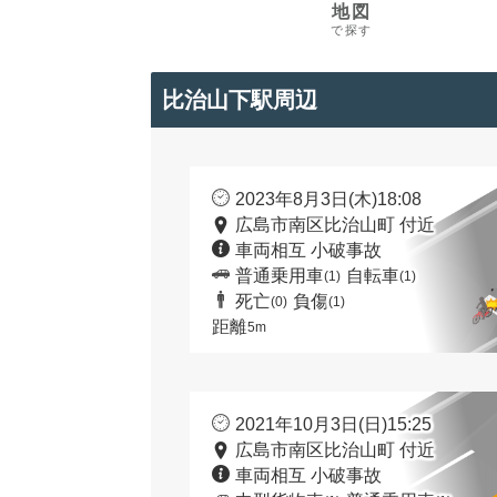
地図
で探す
比治山下駅周辺
2023年8月3日(木)18:08
広島市南区比治山町 付近
車両相互 小破事故
普通乗用車
自転車
(1)
(1)
死亡
負傷
(0)
(1)
距離
5m
2021年10月3日(日)15:25
広島市南区比治山町 付近
車両相互 小破事故