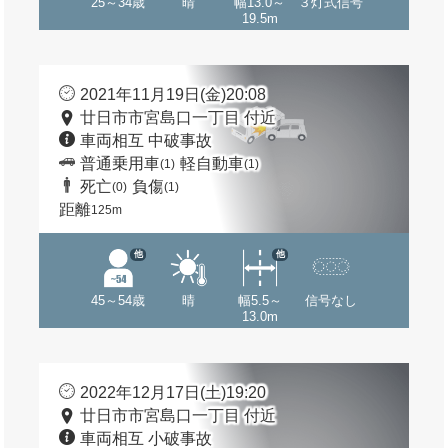
25～34歳
晴
幅13.0～
３灯式信号
19.5m
2021年11月19日(金)20:08
廿日市市宮島口一丁目 付近
車両相互 中破事故
普通乗用車
軽自動車
(1)
(1)
死亡
負傷
(0)
(1)
距離
125m
他
他
45～54歳
晴
幅5.5～
信号なし
13.0m
2022年12月17日(土)19:20
廿日市市宮島口一丁目 付近
車両相互 小破事故