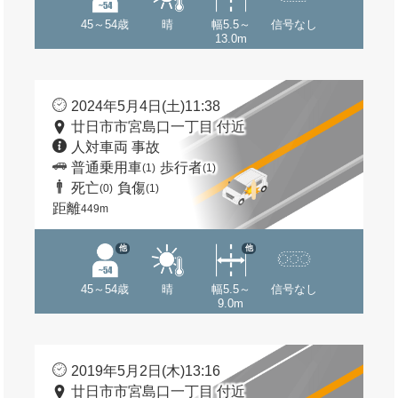
45～54歳
晴
幅5.5～
信号なし
13.0m
2024年5月4日(土)11:38
廿日市市宮島口一丁目 付近
人対車両 事故
普通乗用車
歩行者
(1)
(1)
死亡
負傷
(0)
(1)
距離
449m
他
他
45～54歳
晴
幅5.5～
信号なし
9.0m
2019年5月2日(木)13:16
廿日市市宮島口一丁目 付近