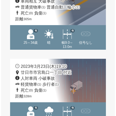
車両相互 大破事故
普通貨物車
普通自動二輪小
(1)
(1)
死亡
負傷
(0)
(1)
距離
305m
他
他
25～34歳
晴
幅9.0～
信号なし
13.0m
2023年3月23日(木)19:10
廿日市市宮島口一丁目 付近
人対車両 小破事故
軽貨物車
歩行者
(1)
(1)
死亡
負傷
(0)
(1)
距離
328m
他
他