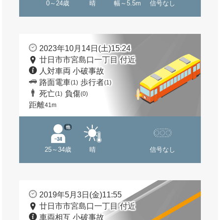
0～24歳
晴
幅～5.5m
信号なし
2023年10月14日(土)15:24
廿日市市宮島口一丁目 付近
人対車両 小破事故
路面電車
歩行者
(1)
(1)
死亡
負傷
(1)
(0)
距離
41m
他
25～34歳
晴
信号なし
2019年5月3日(金)11:55
廿日市市宮島口一丁目 付近
車両相互 小破事故