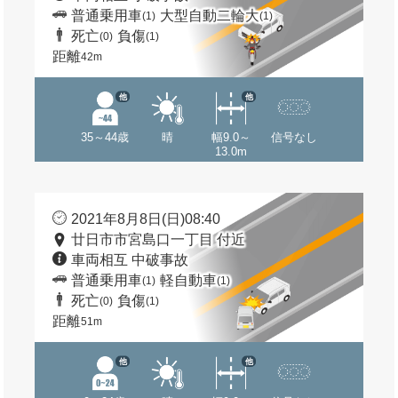
普通乗用車
大型自動二輪大
(1)
(1)
死亡
負傷
(0)
(1)
距離
42m
他
他
35～44歳
晴
幅9.0～
信号なし
13.0m
2021年8月8日(日)08:40
廿日市市宮島口一丁目 付近
車両相互 中破事故
普通乗用車
軽自動車
(1)
(1)
死亡
負傷
(0)
(1)
距離
51m
他
他