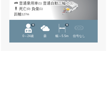
普通乗用車
普通自動二輪小
(1)
(1)
死亡
負傷
(0)
(1)
距離
127m
他
他
0～24歳
曇
幅～5.5m
信号なし