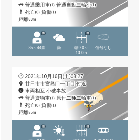
普通乗用車
普通自動二輪小
(1)
(1)
死亡
負傷
(0)
(1)
距離
83m
他
他
35～44歳
曇
幅9.0～
信号なし
13.0m
2021年10月16日(土)08:27
廿日市市宮島口一丁目 付近
車両相互 小破事故
普通貨物車
原付二種二輪車
(1)
(1)
死亡
負傷
(0)
(1)
距離
85m
他
他