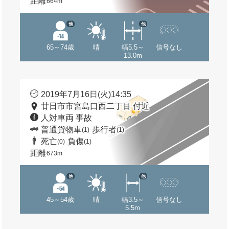
距離
664m
他
他
65～74歳
晴
幅5.5～
信号なし
13.0m
2019年7月16日(火)14:35
廿日市市宮島口西二丁目 付近
人対車両 事故
普通貨物車
歩行者
(1)
(1)
死亡
負傷
(0)
(1)
距離
673m
他
他
45～54歳
晴
幅3.5～
信号なし
5.5m