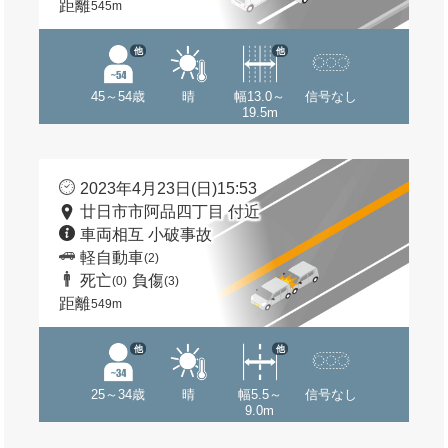
距離
545m
他
他
45～54歳
晴
幅13.0～
信号なし
19.5m
2023年4月23日(日)15:53
廿日市市阿品四丁目 付近
車両相互 小破事故
軽自動車
(2)
死亡
負傷
(0)
(3)
距離
549m
他
他
25～34歳
晴
幅5.5～
信号なし
9.0m