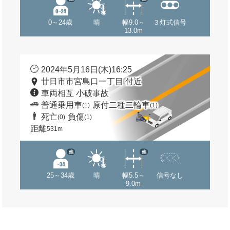
0～24歳
晴
幅9.0～
３灯式信号
13.0m
2024年5月16日(木)16:25
廿日市市宮島口一丁目 付近
車両相互 小破事故
普通乗用車
原付二種二輪車
(1)
(1)
死亡
負傷
(0)
(1)
距離
531m
他
他
25～34歳
晴
幅5.5～
信号なし
9.0m