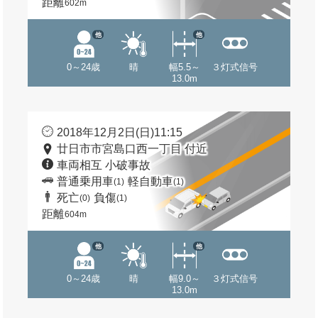
距離
602m
他
他
0～24歳
晴
幅5.5～
３灯式信号
13.0m
2018年12月2日(日)11:15
廿日市市宮島口西一丁目 付近
車両相互 小破事故
普通乗用車
軽自動車
(1)
(1)
死亡
負傷
(0)
(1)
距離
604m
他
他
0～24歳
晴
幅9.0～
３灯式信号
13.0m