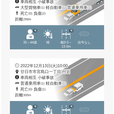
車両相互 小破事故
大型貨物車
軽自動車
普通乗用車
(1)
(1)
(1)
死亡
負傷
(0)
(2)
距離
299m
他
他
35～44歳
晴
幅9.0～
信号なし
13.0m
2022年12月13日(火)10:00
廿日市市宮島口一丁目 付近
車両相互 小破事故
普通乗用車
軽自動車
(1)
(1)
死亡
負傷
(0)
(1)
距離
300m
他
他