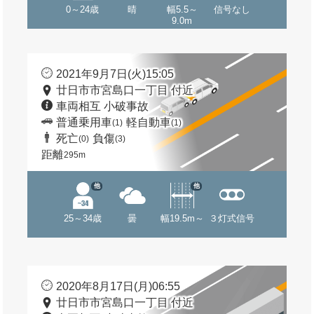
0～24歳
晴
幅5.5～
信号なし
9.0m
2021年9月7日(火)15:05
廿日市市宮島口一丁目 付近
車両相互 小破事故
普通乗用車
軽自動車
(1)
(1)
死亡
負傷
(0)
(3)
距離
295m
他
他
25～34歳
曇
幅19.5m～
３灯式信号
2020年8月17日(月)06:55
廿日市市宮島口一丁目 付近