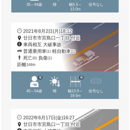
35～44歳
晴
幅5.5～
信号なし
13.0m
2021年8月2日(月)18:12
廿日市市宮島口一丁目 付近
車両相互 大破事故
普通乗用車
軽自動車
(1)
(1)
死亡
負傷
(0)
(1)
距離
168m
他
他
45～54歳
晴
幅13.0～
信号なし
19.5m
2022年6月17日(金)16:27
廿日市市宮島口一丁目 付近