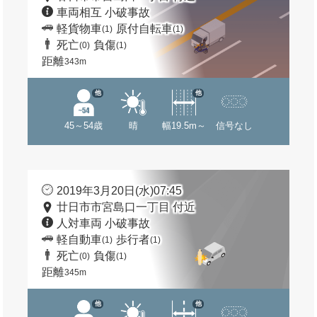
車両相互 小破事故
軽貨物車
原付自転車
(1)
(1)
死亡
負傷
(0)
(1)
距離
343m
他
他
45～54歳
晴
幅19.5m～
信号なし
2019年3月20日(水)07:45
廿日市市宮島口一丁目 付近
人対車両 小破事故
軽自動車
歩行者
(1)
(1)
死亡
負傷
(0)
(1)
距離
345m
他
他