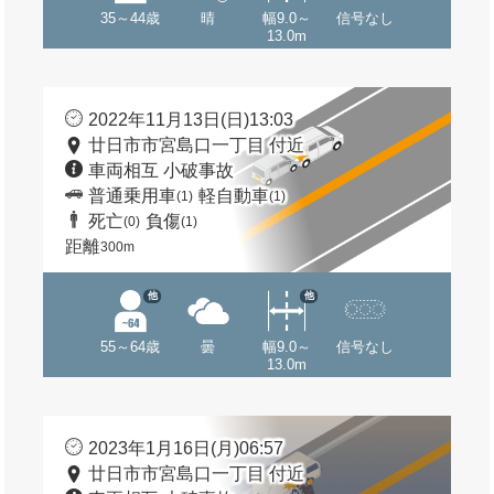
35～44歳
晴
幅9.0～
信号なし
13.0m
2022年11月13日(日)13:03
廿日市市宮島口一丁目 付近
車両相互 小破事故
普通乗用車
軽自動車
(1)
(1)
死亡
負傷
(0)
(1)
距離
300m
他
他
55～64歳
曇
幅9.0～
信号なし
13.0m
2023年1月16日(月)06:57
廿日市市宮島口一丁目 付近