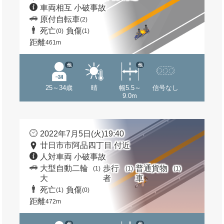
車両相互 小破事故
原付自転車
(2)
死亡
負傷
(0)
(1)
距離
461m
他
他
25～34歳
晴
幅5.5～
信号なし
9.0m
2022年7月5日(火)19:40
廿日市市阿品四丁目 付近
人対車両 小破事故
大型自動二輪
歩行
普通貨物
(1)
(1)
(1)
大
者
車
死亡
負傷
(1)
(0)
距離
472m
他
他