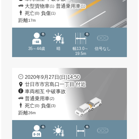
大型貨物車
普通乗用車
(1)
(1)
死亡
負傷
(0)
(1)
距離
17m
他
他
35～44歳
晴
幅13.0～
信号なし
19.5m
2020年9月27日(日)14:50
廿日市市宮島口一丁目 付近
車両相互 中破事故
普通乗用車
(2)
死亡
負傷
(0)
(3)
距離
26m
他
他