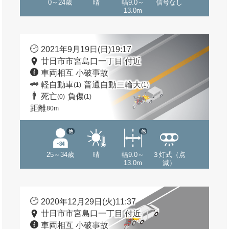
0～24歳
晴
幅9.0～
信号なし
13.0m
2021年9月19日(日)19:17
廿日市市宮島口一丁目 付近
車両相互 小破事故
軽自動車
普通自動二輪大
(1)
(1)
死亡
負傷
(0)
(1)
距離
80m
他
他
25～34歳
晴
幅9.0～
３灯式（点
13.0m
滅）
2020年12月29日(火)11:37
廿日市市宮島口一丁目 付近
車両相互 小破事故