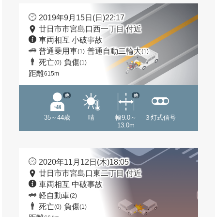
2019年9月15日(日)22:17
廿日市市宮島口西一丁目 付近
車両相互 小破事故
普通乗用車
普通自動二輪大
(1)
(1)
死亡
負傷
(0)
(1)
距離
615m
他
他
35～44歳
晴
幅9.0～
３灯式信号
13.0m
2020年11月12日(木)18:05
廿日市市宮島口東二丁目 付近
車両相互 中破事故
軽自動車
(2)
死亡
負傷
(0)
(1)