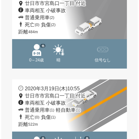
廿日市市宮島口一丁目 付近
車両相互 小破事故
普通乗用車
(2)
死亡
負傷
(0)
(2)
距離
484m
他
0～24歳
晴
信号なし
2020年3月19日(木)10:55
廿日市市宮島口一丁目 付近
車両相互 小破事故
普通乗用車
軽自動車
(1)
(1)
死亡
負傷
(0)
(1)
距離
522m
他
他