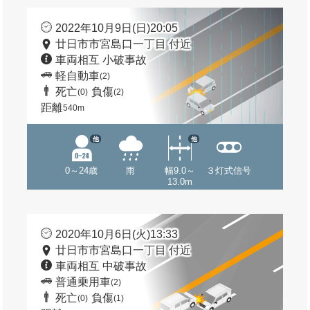
2022年10月9日(日)20:05
廿日市市宮島口一丁目 付近
車両相互 小破事故
軽自動車
(2)
死亡
負傷
(0)
(2)
距離
540m
他
他
0～24歳
雨
幅9.0～
３灯式信号
13.0m
2020年10月6日(火)13:33
廿日市市宮島口一丁目 付近
車両相互 中破事故
普通乗用車
(2)
死亡
負傷
(0)
(1)