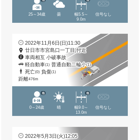
25～34歳
曇
幅5.5～
信号なし
9.0m
2022年11月6日(日)11:30
廿日市市宮島口一丁目 付近
車両相互 小破事故
軽自動車
普通自動二輪小
(1)
(1)
死亡
負傷
(0)
(1)
距離
476m
他
他
0～24歳
晴
幅9.0～
信号なし
13.0m
2022年5月3日(火)12:05