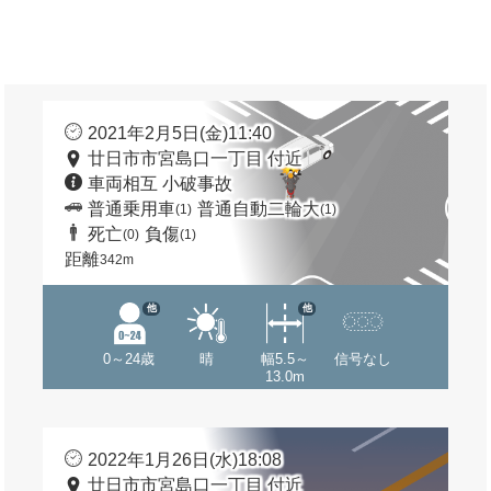
2021年2月5日(金)11:40
廿日市市宮島口一丁目 付近
車両相互 小破事故
普通乗用車
普通自動二輪大
(1)
(1)
死亡
負傷
(0)
(1)
距離
342m
他
他
0～24歳
晴
幅5.5～
信号なし
13.0m
2022年1月26日(水)18:08
廿日市市宮島口一丁目 付近