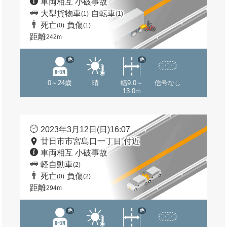
車両相互 小破事故
大型貨物車
自転車
(1)
(1)
死亡
負傷
(0)
(1)
距離
242m
他
他
0～24歳
晴
幅9.0～
信号なし
13.0m
2023年3月12日(日)16:07
廿日市市宮島口一丁目 付近
車両相互 小破事故
軽自動車
(2)
死亡
負傷
(0)
(2)
距離
294m
他
他