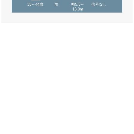
35～44歳
雨
幅5.5～
信号なし
13.0m