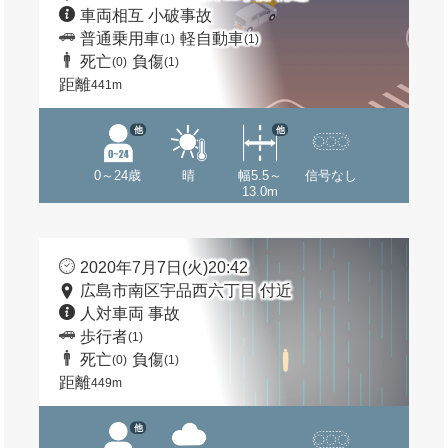
車両相互 小破事故
普通乗用車
軽自動車
(1)
(1)
死亡
負傷
(0)
(1)
距離
441m
他
他
0～24歳
晴
幅5.5～
信号なし
13.0m
2020年7月7日(火)20:42
広島市南区宇品西六丁目 付近
人対車両 事故
歩行者
(1)
死亡
負傷
(0)
(1)
距離
449m
他