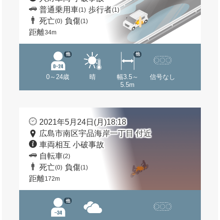
普通乗用車
歩行者
(1)
(1)
死亡
負傷
(0)
(1)
距離
34m
他
他
0～24歳
晴
幅3.5～
信号なし
5.5m
2021年5月24日(月)18:18
広島市南区宇品海岸一丁目 付近
車両相互 小破事故
自転車
(2)
死亡
負傷
(0)
(1)
距離
172m
他