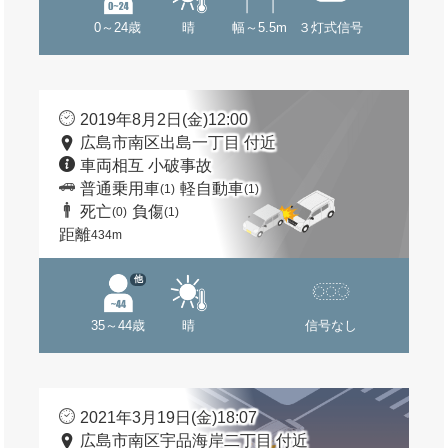
0～24歳
晴
幅～5.5m
３灯式信号
2019年8月2日(金)12:00
広島市南区出島一丁目 付近
車両相互 小破事故
普通乗用車
軽自動車
(1)
(1)
死亡
負傷
(0)
(1)
距離
434m
他
35～44歳
晴
信号なし
2021年3月19日(金)18:07
広島市南区宇品海岸二丁目 付近