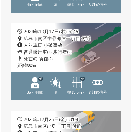
45～54歳
晴
幅13.0m～
３灯式信号
2024年10月17日(木)17:45
広島市南区宇品海岸一丁目 付近
人対車両 小破事故
普通乗用車
歩行者
(1)
(2)
死亡
負傷
(0)
(2)
距離
382m
他
他
35～44歳
晴
幅19.5m～
３灯式信号
2020年12月25日(金)13:04
広島市南区出島一丁目 付近