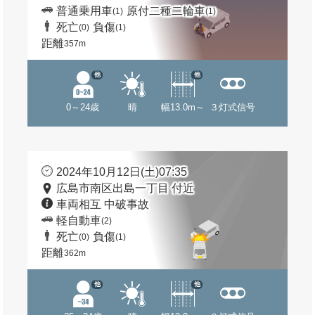
普通乗用車
原付二種二輪車
(1)
(1)
死亡
負傷
(0)
(1)
距離
357m
他
他
0～24歳
晴
幅13.0m～
３灯式信号
2024年10月12日(土)07:35
広島市南区出島一丁目 付近
車両相互 中破事故
軽自動車
(2)
死亡
負傷
(0)
(1)
距離
362m
他
他