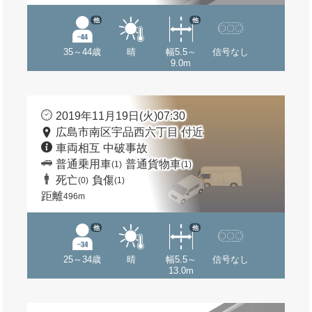
他
他
35～44歳
晴
幅5.5～
信号なし
9.0m
2019年11月19日(火)07:30
広島市南区宇品西六丁目 付近
車両相互 中破事故
普通乗用車
普通貨物車
(1)
(1)
死亡
負傷
(0)
(1)
距離
496m
他
他
25～34歳
晴
幅5.5～
信号なし
13.0m