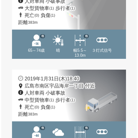
人対車両 小破事故
大型貨物車
歩行者
(1)
(1)
死亡
負傷
(0)
(1)
距離
383m
他
他
65～74歳
晴
幅5.5～
３灯式信号
13.0m
2019年1月31日(木)18:40
広島市南区宇品海岸一丁目 付近
人対車両 小破事故
中型貨物車
歩行者
(1)
(1)
死亡
負傷
(0)
(1)
距離
383m
他
他