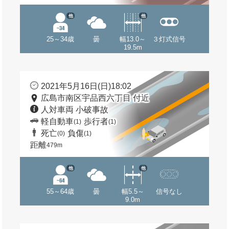
他
他
25～34歳
曇
幅13.0～
３灯式信号
19.5m
2021年5月16日(日)18:02
広島市南区宇品西六丁目 付近
人対車両 小破事故
軽自動車
歩行者
(1)
(1)
死亡
負傷
(0)
(1)
距離
479m
他
他
55～64歳
曇
幅5.5～
信号なし
9.0m