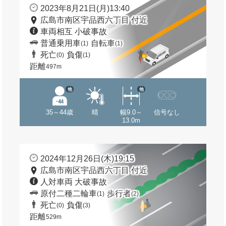
2023年8月21日(月)13:40
広島市南区宇品西六丁目 付近
車両相互 小破事故
普通乗用車
自転車
(1)
(1)
死亡
負傷
(0)
(1)
距離
497m
他
他
35～44歳
晴
幅9.0～
信号なし
13.0m
2024年12月26日(木)19:15
広島市南区宇品西六丁目 付近
人対車両 大破事故
原付二種二輪車
歩行者
(1)
(2)
死亡
負傷
(0)
(3)
距離
529m