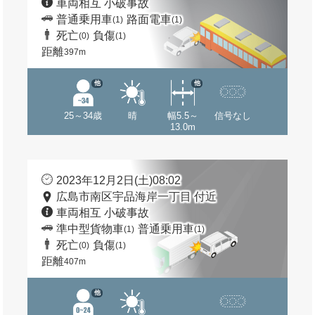
車両相互 小破事故
普通乗用車
路面電車
(1)
(1)
死亡
負傷
(0)
(1)
距離
397m
他
他
25～34歳
晴
幅5.5～
信号なし
13.0m
2023年12月2日(土)08:02
広島市南区宇品海岸一丁目 付近
車両相互 小破事故
準中型貨物車
普通乗用車
(1)
(1)
死亡
負傷
(0)
(1)
距離
407m
他