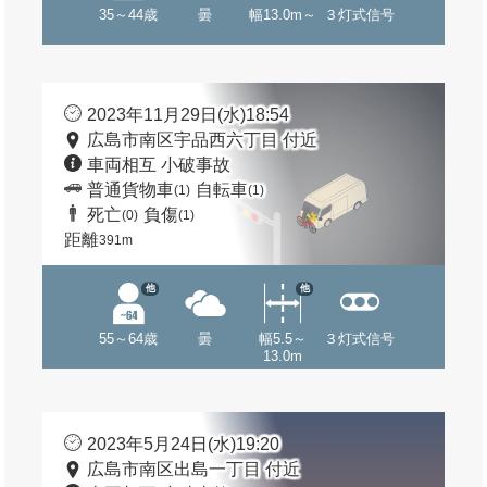
35～44歳
曇
幅13.0m～
３灯式信号
2023年11月29日(水)18:54
広島市南区宇品西六丁目 付近
車両相互 小破事故
普通貨物車
自転車
(1)
(1)
死亡
負傷
(0)
(1)
距離
391m
他
他
55～64歳
曇
幅5.5～
３灯式信号
13.0m
2023年5月24日(水)19:20
広島市南区出島一丁目 付近