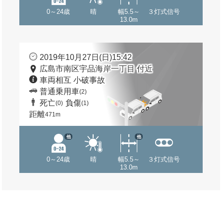
0～24歳
晴
幅5.5～
３灯式信号
13.0m
2019年10月27日(日)15:42
広島市南区宇品海岸一丁目 付近
車両相互 小破事故
普通乗用車
(2)
死亡
負傷
(0)
(1)
距離
471m
他
他
0～24歳
晴
幅5.5～
３灯式信号
13.0m