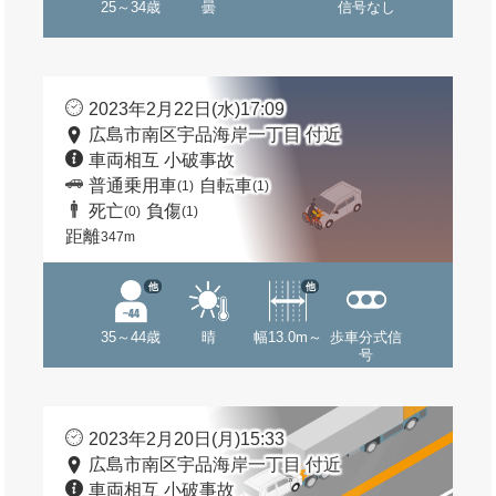
25～34歳
曇
信号なし
2023年2月22日(水)17:09
広島市南区宇品海岸一丁目 付近
車両相互 小破事故
普通乗用車
自転車
(1)
(1)
死亡
負傷
(0)
(1)
距離
347m
他
他
35～44歳
晴
幅13.0m～
歩車分式信
号
2023年2月20日(月)15:33
広島市南区宇品海岸一丁目 付近
車両相互 小破事故