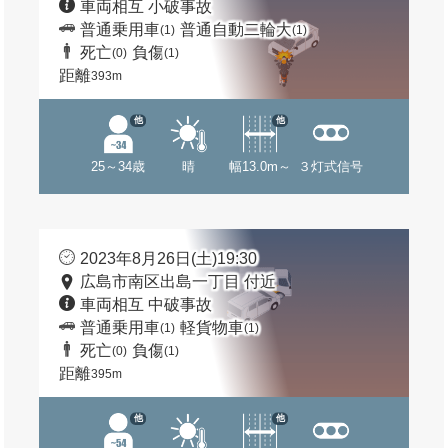
車両相互 小破事故
普通乗用車
普通自動二輪大
(1)
(1)
死亡
負傷
(0)
(1)
距離
393m
他
他
25～34歳
晴
幅13.0m～
３灯式信号
2023年8月26日(土)19:30
広島市南区出島一丁目 付近
車両相互 中破事故
普通乗用車
軽貨物車
(1)
(1)
死亡
負傷
(0)
(1)
距離
395m
他
他