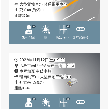
大型貨物車
普通乗用車
(1)
(1)
死亡
負傷
(0)
(1)
距離
352m
他
他
35～44歳
晴
幅19.5m～
３灯式信号
2022年11月12日(土)19:20
広島市南区宇品海岸一丁目 付近
車両相互 中破事故
軽自動車
大型自動二輪小
(1)
(1)
死亡
負傷
(0)
(1)
距離
352m
他
他