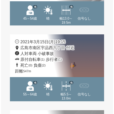
他
他
45～54歳
晴
幅13.0～
信号なし
19.5m
2021年3月15日(月)19:15
広島市南区宇品西六丁目 付近
人対車両 小破事故
原付自転車
歩行者
(1)
(1)
死亡
負傷
(0)
(2)
距離
547m
他
他
55～64歳
晴
幅5.5～
信号なし
13.0m