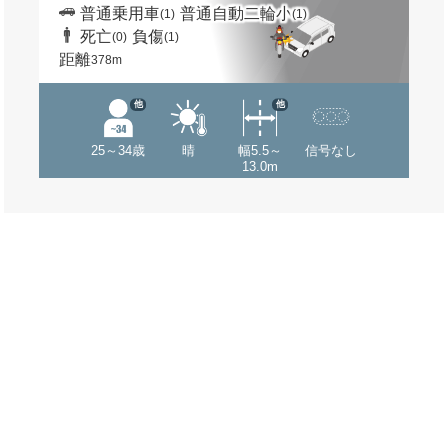
普通乗用車
普通自動二輪小
(1)
(1)
死亡
負傷
(0)
(1)
距離
378m
他
他
25～34歳
晴
幅5.5～
信号なし
13.0m