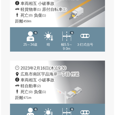
車両相互 小破事故
軽貨物車
原付自転車
(1)
(1)
死亡
負傷
(0)
(1)
距離
459m
他
他
25～34歳
晴
幅5.5～
３灯式信号
9.0m
2023年2月16日(木)19:30
広島市南区宇品海岸一丁目 付近
車両相互 小破事故
軽自動車
(2)
死亡
負傷
(0)
(1)
距離
471m
他
他