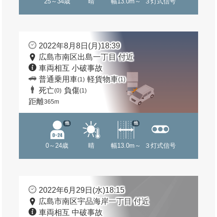
25～34歳
晴
幅13.0m～
３灯式信号
2022年8月8日(月)18:39
広島市南区出島一丁目 付近
車両相互 小破事故
普通乗用車
軽貨物車
(1)
(1)
死亡
負傷
(0)
(1)
距離
365m
他
他
0～24歳
晴
幅13.0m～
３灯式信号
2022年6月29日(水)18:15
広島市南区宇品海岸一丁目 付近
車両相互 中破事故