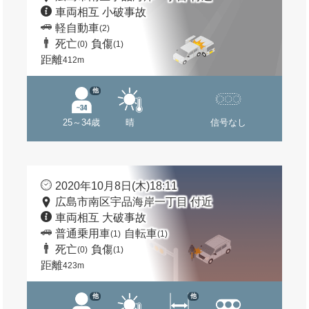
車両相互 小破事故
軽自動車
(2)
死亡
負傷
(0)
(1)
距離
412m
他
25～34歳
晴
信号なし
2020年10月8日(木)18:11
広島市南区宇品海岸一丁目 付近
車両相互 大破事故
普通乗用車
自転車
(1)
(1)
死亡
負傷
(0)
(1)
距離
423m
他
他