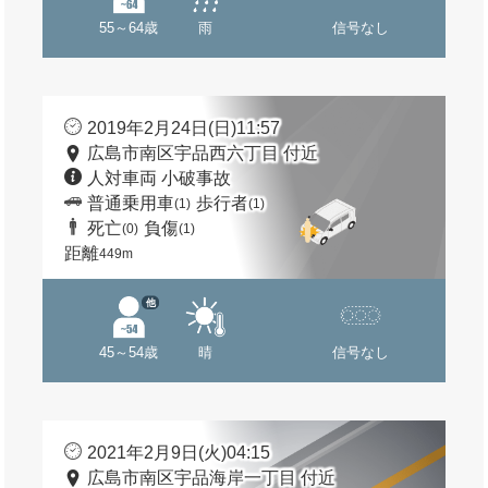
55～64歳
雨
信号なし
2019年2月24日(日)11:57
広島市南区宇品西六丁目 付近
人対車両 小破事故
普通乗用車
歩行者
(1)
(1)
死亡
負傷
(0)
(1)
距離
449m
他
45～54歳
晴
信号なし
2021年2月9日(火)04:15
広島市南区宇品海岸一丁目 付近