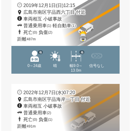
2019年12月1日(日)12:15
広島市南区宇品西六丁目 付近
車両相互 小破事故
普通乗用車
軽自動車
(1)
(1)
死亡
負傷
(0)
(2)
距離
487m
他
他
0～24歳
晴
幅9.0～
信号なし
13.0m
2022年12月7日(水)07:20
広島市南区宇品海岸一丁目 付近
車両相互 小破事故
普通乗用車
(2)
死亡
負傷
(0)
(1)
距離
491m